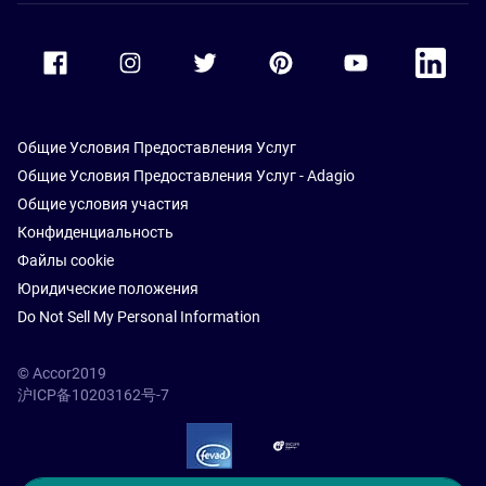
Accor Facebook
Accor Instagram
Accor Twitter
Accor Pinterest
Accor Youtube
Accor Li
Общие Условия Предоставления Услуг
Общие Условия Предоставления Услуг - Adagio
Общие условия участия
Конфиденциальность
Файлы cookie
Юридические положения
Do Not Sell My Personal Information
© Accor2019
沪ICP备10203162号-7
SSL Secure – globalSign