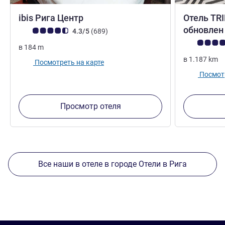
3 звезды
ibis Рига Центр
Отель TRI
обновлен 
Примечание: отзывы клиентов (Рейтинг ALL)
Отзывов
4.3/5
(689
)
Примечание:
в
184
m
в
1.187
km
Посмотреть на карте
Посмотр
Просмотр отеля
Все наши в отеле в городе Отели в Рига