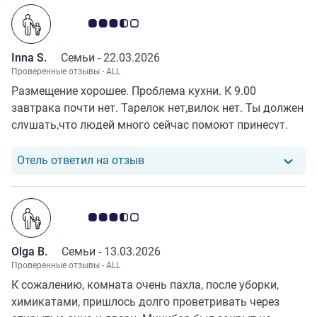
Примечание: отзывы клиентов 3.5/5
Inna S.
Семьи -
22.03.2026
Проверенные отзывы - ALL
Размещение хорошее. Проблема кухни. К 9.00
завтрака почти нет. Тарелок нет,вилок нет. Ты должен
слушать,что людей много сейчас помоют принесут.
Про блины ребенку,сказали,что они были с 7-8 утра а
сейчас ешь что есть. Когда я потребовала вызвать
Отель ответил на отзыв от Inna 
Отель ответил на отзыв
администратора,соизволили приготовить.
Примечание: отзывы клиентов 3.5/5
Olga B.
Семьи -
13.03.2026
Проверенные отзывы - ALL
К сожалению, комната очень пахла, после уборки,
химикатами, пришлось долго проветривать через