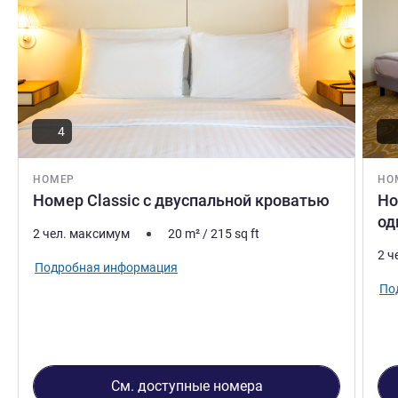
4
НОМЕР
НО
Номер Classic с двуспальной кроватью
Но
од
2 чел. максимум
20
m²
/
215
sq ft
2 ч
Подробная информация
По
См. доступные номера