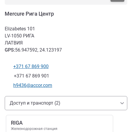
Mercure Рига Центр
Elizabetes 101
LV-1050
РИГА
ЛАТВИЯ
GPS
:
56.947592, 24.123197
+371 67 869 900
Телефон
Факс
+371 67 869 901
Контактный адрес электронной почты
h9436@accor.com
Доступ и транспорт
Доступ и транспорт (2)
RIGA
Железнодорожная станция