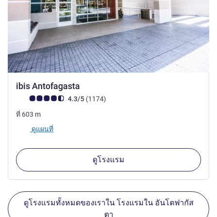
3 ดาว
ibis Antofagasta
คะแนนความคิดเห็นจากแขก (เรทติ้งบน ALL)
รีวิว รายการ
4.3/5
(1174
)
ที่
603
m
ดูแผนที่
ดูโรงแรม
ดูโรงแรมทั้งหมดของเราใน โรงแรมใน อันโตฟากัส
ตา