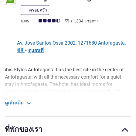
ครอบครัว
คะแนนความคิดเห็นจากแขก (เรทติ้งบน ALL)
รีวิว 1,334 รายการ
4.4/5
Av. José Santos Ossa 2002, 1271680 Antofagasta,
ชิลี
-
ดูแผนที่
ibis Styles Antofagasta has the best site in the center of
รายละเอียด
Antofagasta, with all the necessary comfort for a quiet
stay in Antofagasta. The hotel has ideal rooms for
business travelers and families, plus is pet friendly. The
hotel's décor is based on Chilean personalities, with special
ดูเพิ่มเติม
charm for those staying at this ibis Styles hotel. Also enjoy
Ibis Styles Antofagasta
a Chilean restaurant and a bar with signature drinks.
For the most famous tourist sites in Antofagasta, start with
ที่พักของเรา
La Portada Natural Monument, one of the city's postcards.