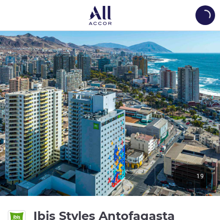
Load
19
3 ดาว
Ibis Styles Antofagasta