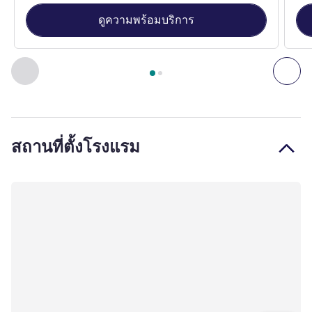
ดูความพร้อมบริการ
หน้า
1
จาก
2
, ห้องพัก 1 : Standard room with 1 double bed , ห
ก่อนหน้า - ห้องพัก
ถัดไ
สถานที่ตั้งโรงแรม