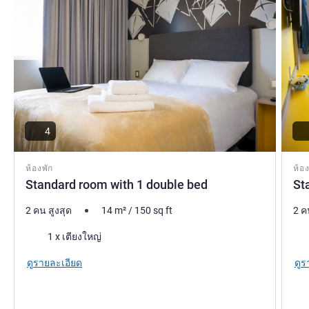
4
ห้องพัก
ห้อง
Standard room with 1 double bed
St
2 คน สูงสุด
14
m²
/
150
sq ft
2 ค
เครื่องนอน
เคร
1 x เตียงใหญ่
ดูรายละเอียด
ดูร