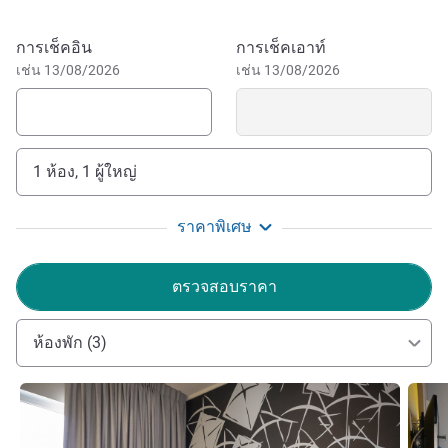
Another must-see option is Capricorn Milestone, in front of
Antofagasta Airport. As the Pearl of the North, the city
จองโรงแรมนี้
การเช็คอิน
การเช็คเอาท์
enchants its visitors with its beauty. Places to visit in
เช่น 13/08/2026
เช่น 13/08/2026
Antofagasta include several beaches, like Trocadero
Beach, Paradise Beach, Yellow Beach and El Huáscar Spa.
If you have time, discover other attractions of Antofagasta,
1 ห้อง, 1 ผู้ใหญ่
like Atacama Desert and its famous Mano del Desierto or
La Chimba Wetland, a green space in the world's driest
desert. Don't wait; book now!
ราคาพิเศษ
The ibis Styles Antofagastta welcomes you! You can
ตรวจสอบราคา
enjoy unique accommodation in a stylish and modern
hotel. Great value and an ideal spot for guests wanting to
ห้องพัก (3)
get the most from their city getaway.
ฝ่ายบริหารโรงแรม
ดูรายละเอียด
ดูรายล