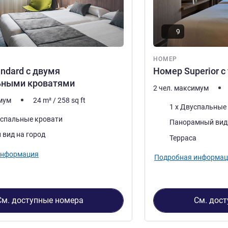
9
НОМЕР
ndard с двумя
Номер Superior с
ьными кроватями
2 чел. максимум
имум
24
m²
/
258
sq ft
Постель
1 x Двуспальные
оспальные кровати
Виды:
Панорамный вид
 вид на город
Плюсы размещения:
Терраса
информация
Подробная информац
См. доступные номера
См. дос