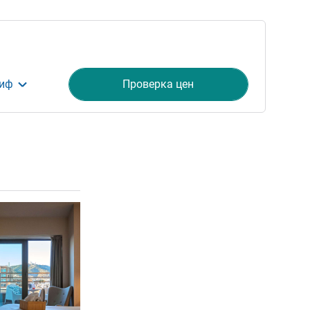
риф
Проверка цен
ия
Подробная информация