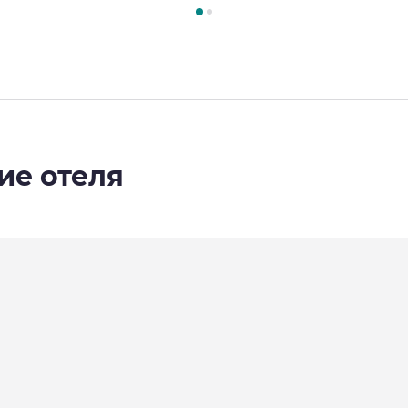
2
, Номер 1 : Номер Standard с двумя односпальными кроватя
ие отеля