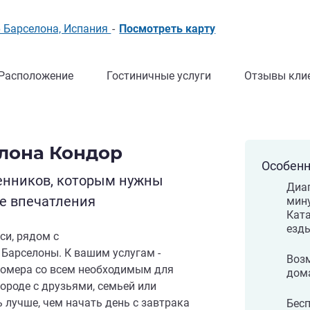
06 Барселона, Испания
-
Посмотреть карту
Расположение
Гостиничные услуги
Отзывы кли
елона Кондор
Особенн
енников, которым нужны
Диаг
е впечатления
мин
Ката
езд
си, рядом с
Барселоны. К вашим услугам -
Воз
омера со всем необходимым для
дом
ороде с друзьями, семьей или
 лучше, чем начать день с завтрака
Бес