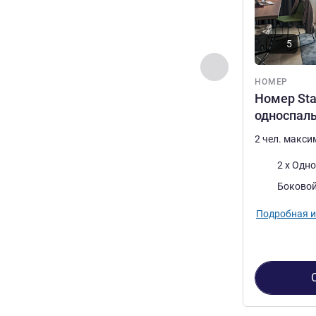
5
Назад - Номер
НОМЕР
Номер Sta
односпал
2 чел. макс
Постель
2 x Одн
Виды:
Боковой
Подробная 