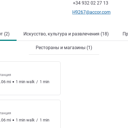
Факс
+34 932 02 27 13
Контактный адрес электр
H9267@accor.com
т (2)
Искусство, культура и развлечения (18)
Пр
Рестораны и магазины (1)
танция
.06
mi
1
min
walk
/
1
min
танция
.06
mi
1
min
walk
/
1
min