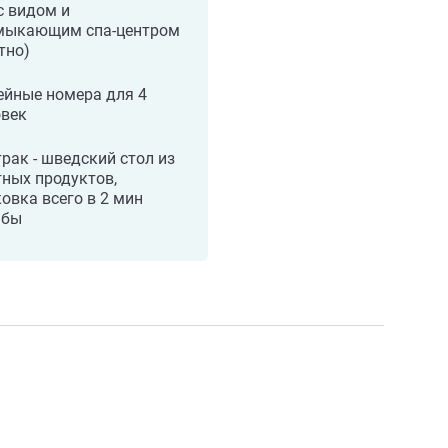
с видом и
мыкающим спа-центром
тно)
ейные номера для 4
овек
рак - шведский стол из
ных продуктов,
овка всего в 2 мин
ьбы