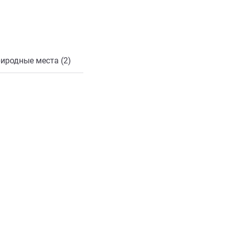
онной почты
иродные места (2)