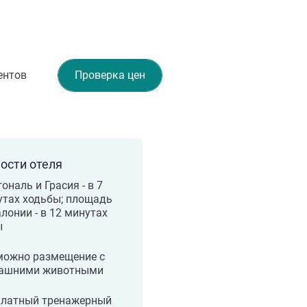
ентов
Проверка цен
ости отеля
ональ и Грасия - в 7
утах ходьбы; площадь
лонии - в 12 минутах
ы
можно размещение с
ашними животными
платный тренажерный