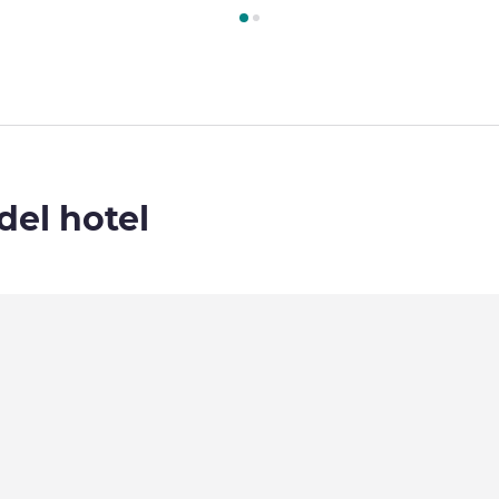
Habitación 1 : Habitación Superior con 1 cama king size , Habita
del hotel