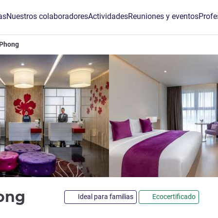
as
Nuestros colaboradores
Actividades
Reuniones y eventos
Profe
 Phong
5 estrellas
hong
Ideal para familias
Ecocertificado
de ALL)