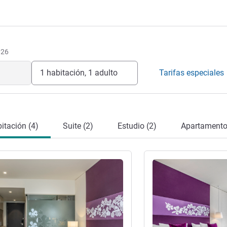
r una experiencia auténtica con una
 de inspiración local de Hai Phong, una
n capricho con este lujoso y fantástico
periencia inolvidable.
telera
026
1 habitación, 1 adulto
Tarifas especiales
itación (4)
Suite (2)
Estudio (2)
Apartamento
ión
Más información