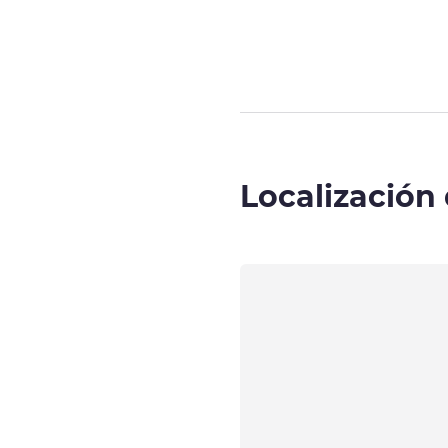
Página
1
de
2
, 
Localización 