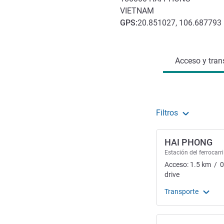
VIETNAM
GPS
:
20.851027, 106.687793
Acceso y transporte
Acceso y tran
Filtros
HAI PHONG
Estación del ferrocarri
Acceso:
1.5
km
/
0
drive
Transporte