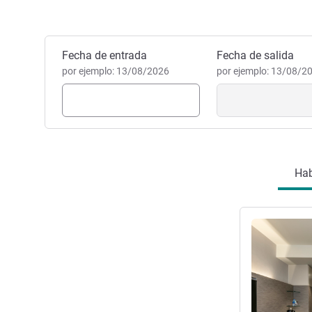
Nos orgullecemos de ofrece
decoración y una gastronomía
ciudad impresionante. Dese u
Reservar este hotel
Fecha de entrada
hotel. Le garantizamos una ex
Fecha de salida
por ejemplo: 13/08/2026
SON SUNG HYUK, Gestión ho
por ejemplo: 13/08/2
Hab
Más informac