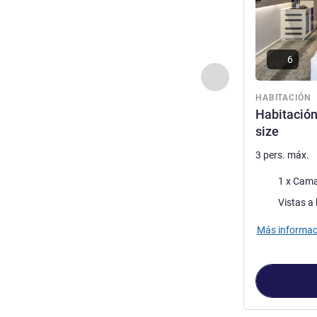
6
Anterior - Habitaci
HABITACIÓN
Habitación
size
3 pers. máx.
Ropa de cam
1 x Cama
Views :
Vistas a 
Más informac