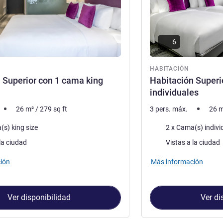
6
ón
HABITACIÓN
 Superior con 1 cama king
Habitación Superi
individuales
26
m²
/
279
sq ft
3 pers. máx.
26
m
a
Ropa de cama
(s) king size
2 x Cama(s) indivi
Views :
la ciudad
Vistas a la ciudad
ión
Más información
Ver disponibilidad
Ver di