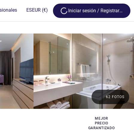
Loading...
sionales
ES
EUR
(€)
Iniciar sesión / Registrarse
62 FOTOS
MEJOR
PRECIO
GARANTIZADO