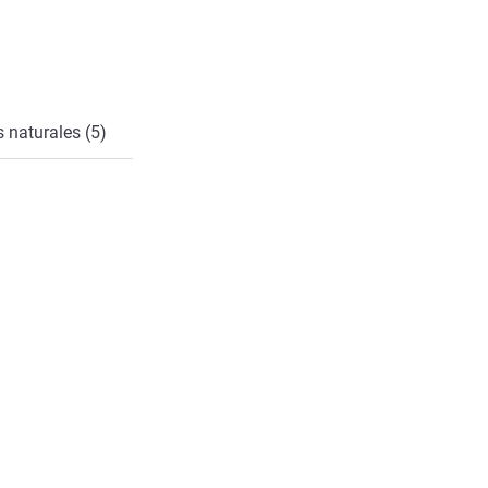
cto
 naturales (5)