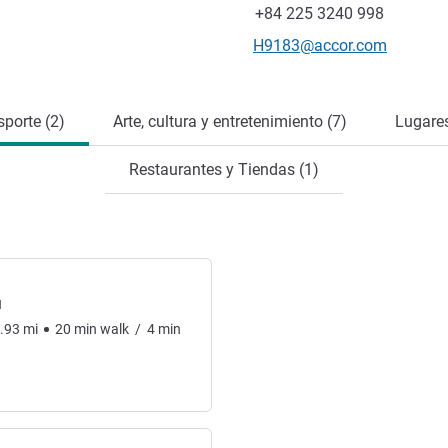
Fax
+84 225 3240 998
Correo electrónico de conta
H9183@accor.com
sporte (2)
Arte, cultura y entretenimiento (7)
Lugares
Restaurantes y Tiendas (1)
l
.93
mi
20
min
walk
/
4
min