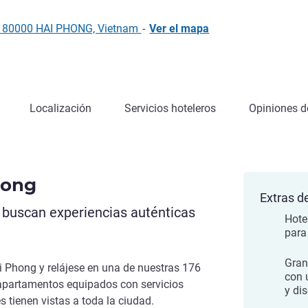
, 180000 HAI PHONG, Vietnam
-
Ver el mapa
Localización
Servicios hoteleros
Opiniones de
hong
Extras de
e buscan experiencias auténticas
Hotel
para
Gran
i Phong y relájese en una de nuestras 176
con 
apartamentos equipados con servicios
y dis
 tienen vistas a toda la ciudad.