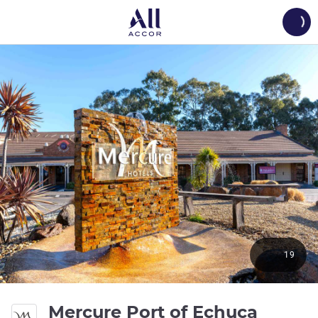
Load
19
4 ดาว
Mercure Port of Echuca