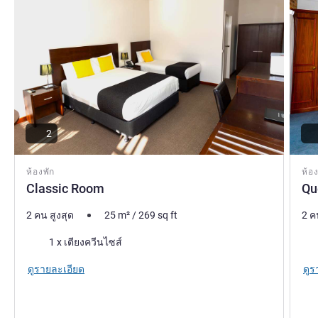
2
ห้องพัก
ห้อง
Classic Room
Qu
2 คน สูงสุด
25
m²
/
269
sq ft
2 ค
เครื่องนอน
เคร
1 x เตียงควีนไซส์
ดูรายละเอียด
ดูร