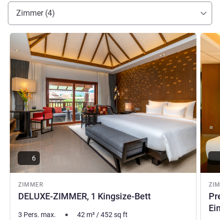
Zimmer (4)
Details ansehen
Detail
6
ZIMMER
ZI
DELUXE-ZIMMER, 1 Kingsize-Bett
Pr
Ei
3 Pers. max.
42
m²
/
452
sq ft