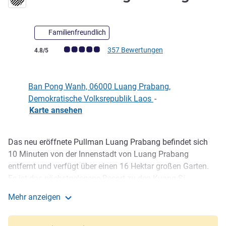
Familienfreundlich
Note Kundenmeinungen (Bewertung ALL)
357 Bewertungen
4.8/5
Ban Pong Wanh, 06000 Luang Prabang,
Demokratische Volksrepublik Laos
-
Karte ansehen
Das neu eröffnete Pullman Luang Prabang befindet sich
Beschreibung
10 Minuten von der Innenstadt von Luang Prabang
entfernt und verfügt über einen 16 Hektar großen Garten.
Es ist das nächstgelegene Resort zu den Kuang Si
Wasserfällen und dem Bear Rescue Centre.
Mehr anzeigen
Pullman Luang Prabang
Das Pullman Luang Prabang ist das größte Resort in
Luang Prabang mit 123 geräumigen Zimmern. Jedes