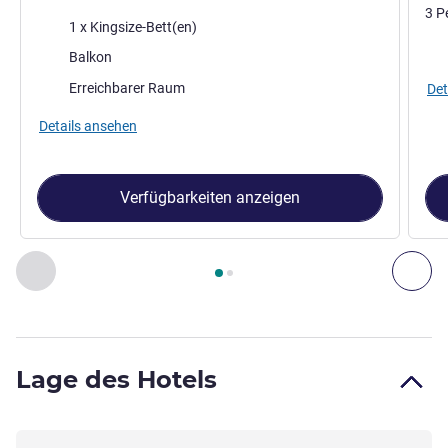
3 P
Bettwäsche
1 x Kingsize-Bett(en)
Bet
Vorteile der Unterkunft :
Balkon
Erreichbarer Raum
Det
Details ansehen
Verfügbarkeiten anzeigen
Seite
1
von
2
, Zimmer 1 : DELUXE-ZIMMER, 1 Kingsize-Bett , 
Zurück - Zimmer
Wei
Lage des Hotels