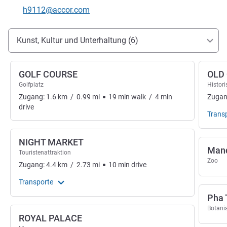
Kontakt-E-Mail
h9112@accor.com
Erreichbarkeit und Anbindung
Kunst, Kultur und Unterhaltung (6)
GOLF COURSE
OLD
Golfplatz
Histor
Zugang:
1.6
km
/
0.99
mi
19
min
walk
/
4
min
Zugan
drive
Trans
NIGHT MARKET
Mand
Touristenattraktion
Zoo
Zugang:
4.4
km
/
2.73
mi
10
min
drive
Transporte
Pha 
Botani
ROYAL PALACE