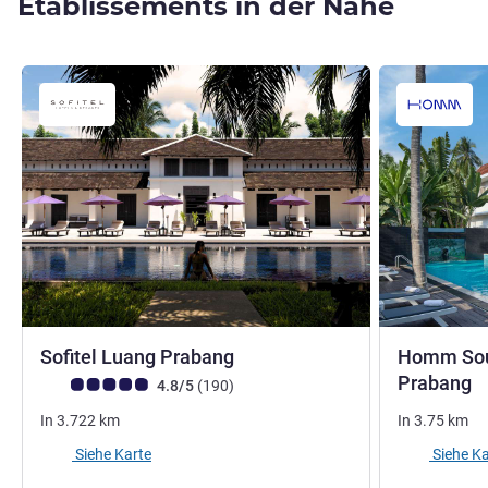
Etablissements in der Nähe
5 Sterne
Sofitel Luang Prabang
Homm Sou
4
Prabang
Note Kundenmeinungen (Bewertung ALL)
Bewertungen
4.8/5
(190
)
In
3.722
km
In
3.75
km
Siehe Karte
Siehe Ka