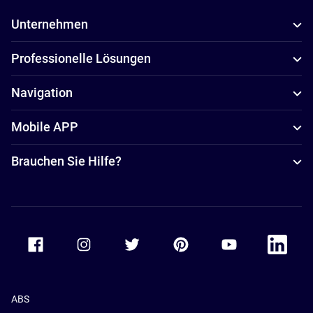
Unternehmen
Professionelle Lösungen
Navigation
Mobile APP
Brauchen Sie Hilfe?
Accor Facebook
Accor Instagram
Accor Twitter
Accor Pinterest
Accor Youtube
Accor Li
ABS