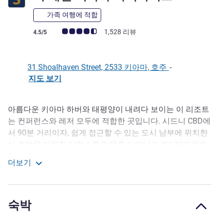
가족 여행에 적합
고객 평점 (ALL 평가)
1,528 리뷰
4.5/5
31 Shoalhaven Street, 2533 키아마, 호주
-
지도 보기
아름다운 키아마 하버와 태평양이 내려다 보이는 이 리조트
호텔설명
는 컨퍼런스와 레저 모두에 적합한 곳입니다. 시드니 CBD에
서 90분 거리이자, 쉽게 접근할 수 있는 도시 남부에 위치한
이 호텔은 다양한 디럭스룸은 물론 다이닝과 엔터테인먼트
옵션을 제공합니다. 도보 거리에 유명한 키아마 블로우홀과
더보기
역사적인 테라스 상점이 있는 세벨 하버사이드 키아마는 완
더 세벨 키아마 하버사이드
벽한 남부 해안 휴양지입니다.
Ideal for a weekend getaway, The Sebel Kiama is located
숙박
within a short walking distance to the famous Kiama