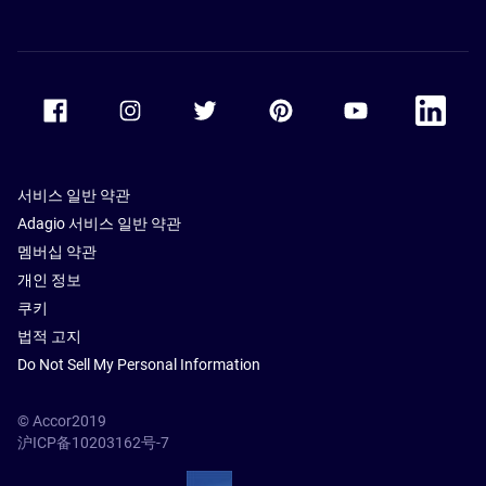
Accor Facebook
Accor Instagram
Accor Twitter
Accor Pinterest
Accor Youtube
Accor Li
서비스 일반 약관
Adagio 서비스 일반 약관
멤버십 약관
개인 정보
쿠키
법적 고지
Do Not Sell My Personal Information
© Accor2019
沪ICP备10203162号-7
SSL Secure – globalSign