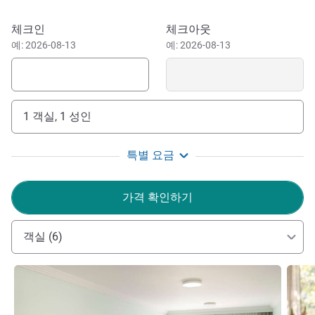
Blowhole, historic terrace shops and the beach. Our hotel
rooms are comfortable and spacious, offering town,
이 호텔 예약하기
체크인
체크아웃
garden or ocean views. With access to our on-site 24/7
예: 2026-08-13
예: 2026-08-13
gym and our bar and bistro, Yves.
아름다운 키아마 하버와 태평양이 내려다 보이는 이 리조트
는 유명한 키아마 블로우홀, 역사적인 테라스 상점, 그리고
1 객실, 1 성인
해변이 도보 거리에 위치하고 있어 주말 휴가에 이상적입니
다.
특별 요금
Welcome to The Sebel Kiama! The team and I wish you
a pleasant stay and look forward to welcoming you to our
가격 확인하기
coastal hotel.
Craig Hardy 호텔 관리
객실 (6)
세부 정보 보기
세부 