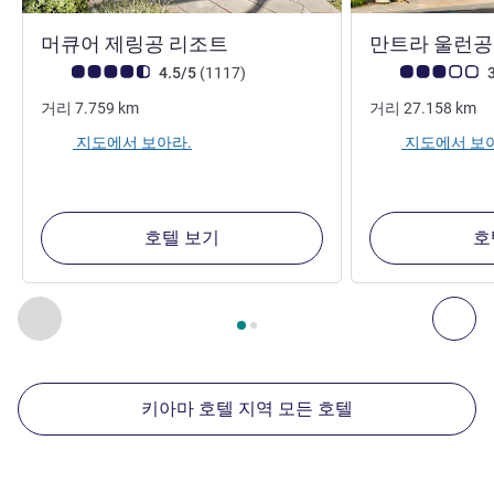
4성
머큐어 제링공 리조트
만트라 울런
고객 평점 (ALL 평가)
리뷰
고객 평점 (ALL 평
4.5/5
(1117
)
3
거리
7.759
km
거리
27.158
km
지도에서 보아라.
지도에서 보
호텔 보기
호
2
/
1
페이지
, 주변에 있는 다른 시설 1 :, 주변에 있는 다른 시설 2 
이전 - 주변에 있는 다른 시설
다음
키아마 호텔 지역 모든 호텔