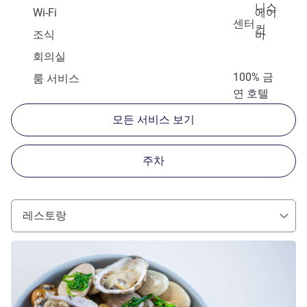
니스
Wi-Fi
에어
센터
컨
조식
바
회의실
100% 금
룸 서비스
연 호텔
모든 서비스 보기
주차
레스토랑
세부 정보 보기