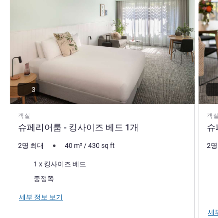
3
객실
객
슈페리어룸 - 킹사이즈 베드 1개
슈
2명 최대
40
m²
/
430
sq ft
2명
침구
침
1 x 킹사이즈 베드
전망:
전망
중정쪽
가장
세부 정보 보기
세