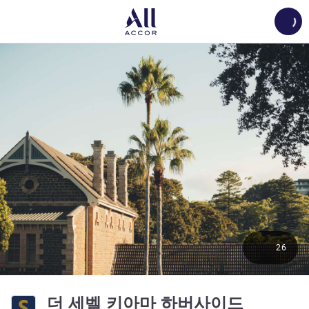
Load
26
4성
더 세벨 키아마 하버사이드