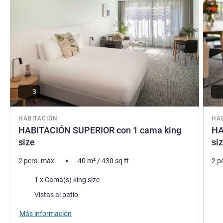
3
HABITACIÓN
HA
HABITACIÓN SUPERIOR con 1 cama king
HA
size
si
2 pers. máx.
40
m²
/
430
sq ft
2 p
Ropa de cama
Rop
1 x Cama(s) king size
Views :
Vie
Vistas al patio
Asse
Más información