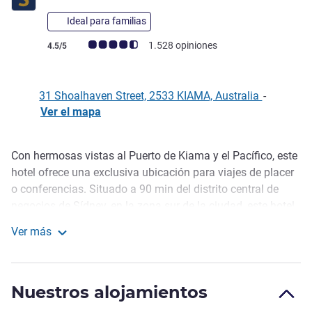
Ideal para familias
Nota de clientes de Avis (Clasificación de ALL)
1.528 opiniones
4.5/5
31 Shoalhaven Street, 2533 KIAMA, Australia
-
Ver el mapa
Con hermosas vistas al Puerto de Kiama y el Pacífico, este
Descripción
hotel ofrece una exclusiva ubicación para viajes de placer
o conferencias. Situado a 90 min del distrito central de
negocios de Sídney, en la zona sur de la ciudad, este hotel
ofrece magníficas ha bitaciones de lujo, restaurantes y
Ver más
opciones de ocio. A escasa distancia a pie podrá encontrar
The Sebel Kiama
el popular salto de agua de Kiama y las históricas tiendas
de Terrace. El Sebel Harbourside Kiama le ofrece una
Nuestros alojamientos
auténtica experiencia costera en la zona sur.