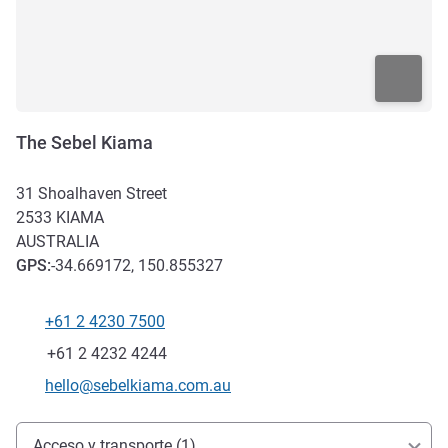
The Sebel Kiama
31 Shoalhaven Street
2533
KIAMA
AUSTRALIA
GPS
:
-34.669172, 150.855327
+61 2 4230 7500
Teléfono
Fax
+61 2 4232 4244
Correo electrónico de contacto
hello@sebelkiama.com.au
Acceso y transporte
Acceso y transporte (1)