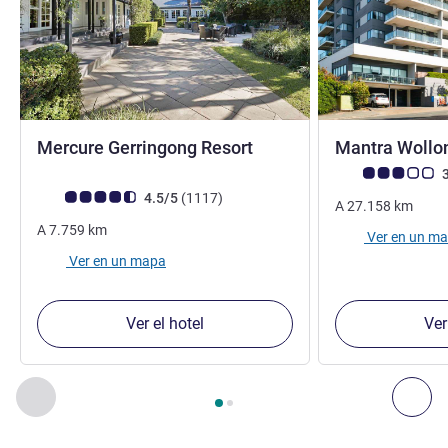
4 estrellas
Mercure Gerringong Resort
Mantra Woll
Nota de clientes d
3
Nota de clientes de Avis (Clasificación de ALL)
opiniones
4.5/5
(1117
)
A
27.158
km
A
7.759
km
Ver en un m
Ver en un mapa
Ver el hotel
Ver
Página
1
de
2
, Nuestros establecimientos cercanos 1 :, Nuest
Anterior - Nuestros establecimientos cercanos
Sig