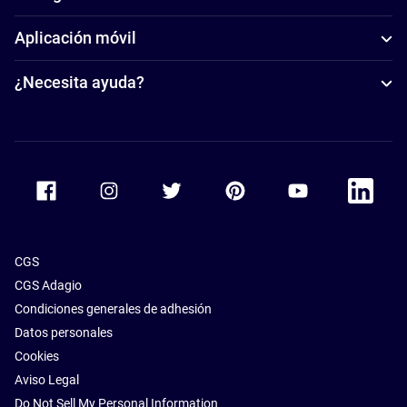
Aplicación móvil
¿Necesita ayuda?
Accor Facebook
Accor Instagram
Accor Twitter
Accor Pinterest
Accor Youtube
Accor Li
CGS
CGS Adagio
Condiciones generales de adhesión
Datos personales
Cookies
Aviso Legal
Do Not Sell My Personal Information