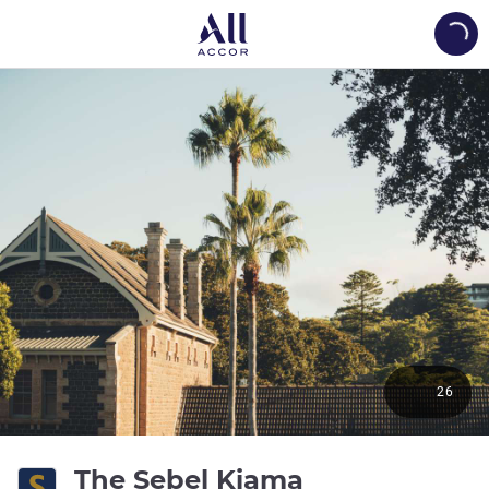
Load
26
4 estrellas
The Sebel Kiama