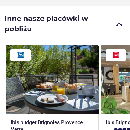
Inne nasze placówki w
pobliżu
ibis budget Brignoles Provence
ibis Brig
2 gwiazdki
Verte
Ocena klient