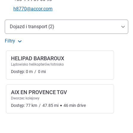
Kontaktowy adres e-mail
h8770@accor.com
Dojazd i transport
Dojazd i transport (2)
Filtry
HELIPAD BARBAROUX
Lądowisko helikopterów/lotnisko
Dostęp:
0
m
/
0
mi
AIX EN PROVENCE TGV
Dworzec kolejowy
Dostęp:
77
km
/
47.85
mi
46
min
drive