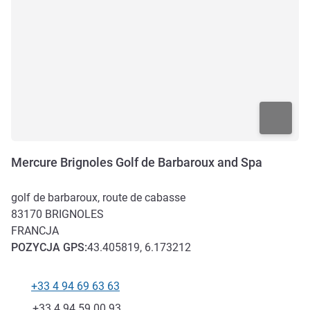
Mercure Brignoles Golf de Barbaroux and Spa
golf de barbaroux, route de cabasse
83170
BRIGNOLES
FRANCJA
POZYCJA
GPS
:
43.405819, 6.173212
+33 4 94 69 63 63
Telefon
Faks
+33 4 94 59 00 93