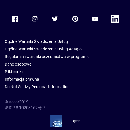
Accor Facebook
Accor Instagram
Accor Twitter
Accor Pinterest
Accor Youtube
Accor Li
Ogólne Warunki Świadczenia Usług
Ogólne Warunki Świadczenia Usług Adagio
Regulamin i warunki uczestnictwa w programie
Dane osobowe
Pliki cookie
Informacja prawna
Do Not Sell My Personal Information
© Accor2019
沪ICP备10203162号-7
SSL Secure – globalSign