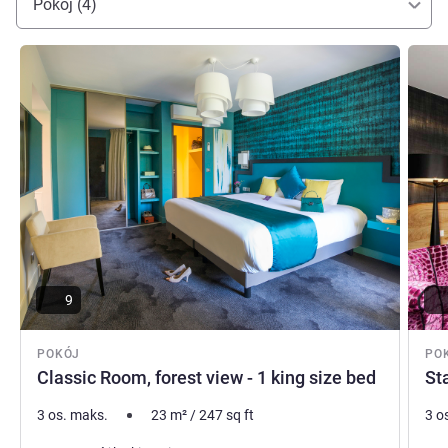
Pokój (4)
Pokaż szczegóły
Pokaż
9
POKÓJ
PO
Classic Room, forest view - 1 king size bed
St
3 os. maks.
23
m²
/
247
sq ft
3 o