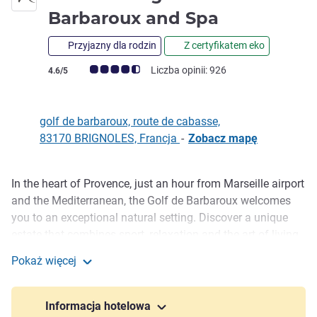
4 gwiazdk
Barbaroux and Spa
Przyjazny dla rodzin
Z certyfikatem eko
Ocena klientów (Ocena ALL)
Liczba opinii: 926
4.6/5
golf de barbaroux, route de cabasse,
83170 BRIGNOLES, Francja
-
Zobacz mapę
In the heart of Provence, just an hour from Marseille airport
Opis
and the Mediterranean, the Golf de Barbaroux welcomes
you to an exceptional natural setting. Discover a unique
estate that combines sport, relaxation and the art of living.
Our 4-star hotel offers spacious rooms nestled in the heart
Pokaż więcej
of the pine forest. Golf enthusiasts will enjoy an 18-hole
Mercure Brignoles Golf de Barbaroux and Spa
course recognized as one of the most iconic in Europe.
Spa, restaurant, outdoor pool... Everything is in place for a
Informacja hotelowa