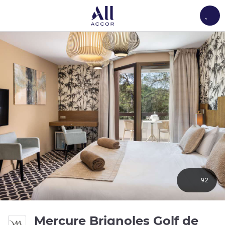
Load
92
Mercure Brignoles Golf de