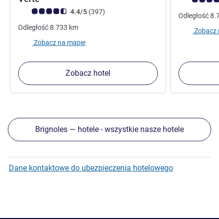
Ocena klientów (Ocena ALL)
Liczba opinii
4.4/5
(397
)
Odległość
8.
Odległość
8.733
km
Zobacz 
Zobacz na mapie
Zobacz hotel
Brignoles — hotele - wszystkie nasze hotele
Dane kontaktowe do ubezpieczenia hotelowego