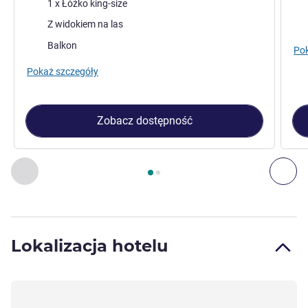
Pościel
Poś
1 x Łóżko king-size
Widoki:
Wid
Z widokiem na las
Zalety obiektu:
Balkon
Pok
Pokaż szczegóły
Zobacz dostępność
Strona
1
z
2
, Pokój 1 : Classic Room, forest view - 1 king size
Poprzedni - Pokój
Nas
Lokalizacja hotelu