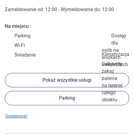
Zameldowanie od:
12:00
- Wymeldowanie do:
12:00
Na miejscu
Parking
Dostęp
dla
Wi-Fi
osób na
Klimatyzacja
Śniadanie
wózkach
Całkowity
inwalidzkich
zakaz
palenia
Pokaż wszystkie usługi
na terenie
całego
Parking
obiektu
Dostępność