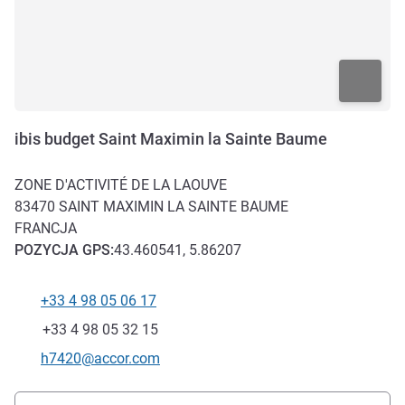
ibis budget Saint Maximin la Sainte Baume
ZONE D'ACTIVITÉ DE LA LAOUVE
83470
SAINT MAXIMIN LA SAINTE BAUME
FRANCJA
POZYCJA
GPS
:
43.460541, 5.86207
+33 4 98 05 06 17
Telefon
Faks
+33 4 98 05 32 15
Kontaktowy adres e-mail
h7420@accor.com
Dojazd i transport