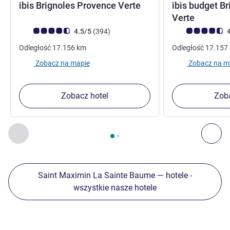
3 gwiazdki
ibis Brignoles Provence Verte
ibis budget B
2 gwiaz
Verte
Ocena klientów (Ocena ALL)
Liczba opinii
Ocena klientów (
4.5/5
(394
)
4
Odległość
17.156
km
Odległość
17.157
Zobacz na mapie
Zobacz na m
Zobacz hotel
Zoba
Strona
1
z
2
, Inne nasze placówki w pobliżu 1 :, Inne nasze pl
Poprzedni - Inne nasze placówki w pobliżu
Nas
Saint Maximin La Sainte Baume — hotele -
wszystkie nasze hotele