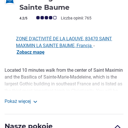
2 gwiazdki
Sainte Baume
Ocena klientów (Ocena ALL)
Liczba opinii: 765
4.2/5
ZONE D'ACTIVITÉ DE LA LAOUVE, 83470 SAINT
MAXIMIN LA SAINTE BAUME, Francja
-
Zobacz mapę
Located 10 minutes walk from the center of Saint Maximin
Opis
and the Basilica of Sainte-Marie-Madeleine, which is the
largest Gothic building in southeast France and is listed as
the third most important tomb in Christianity. You will be
20 minutes from the Plan d Aups plateau that will take you
Pokaż więcej
to the Sainte Baume cave, home of Mary Magdalene. In the
ibis budget Saint Maximin la Sainte Baume
heart of the Provence Verte and lush nature, enjoy the
cultural and traditional riches between the Sainte Baume
Nasze pokoje
and Sainte Victoire mountains.