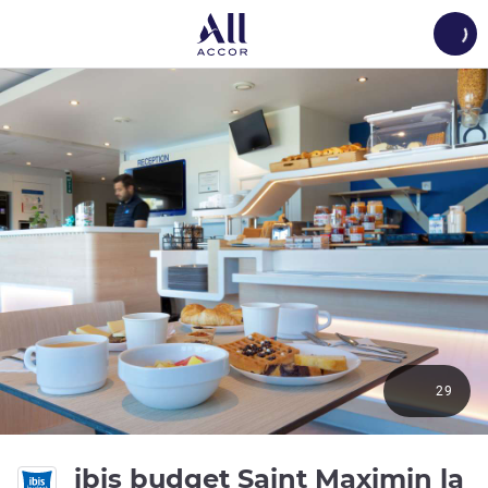
Load
29
ibis budget Saint Maximin la