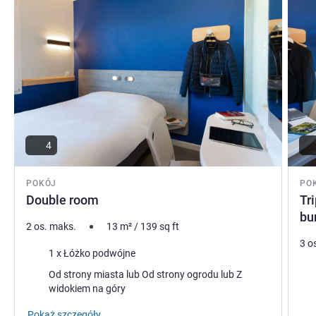
4
POKÓJ
PO
Double room
Tr
bu
2 os. maks.
13
m²
/
139
sq ft
3 o
Pościel
1 x Łóżko podwójne
Poś
Widoki:
Od strony miasta lub Od strony ogrodu lub Z
widokiem na góry
Wid
Pokaż szczegóły