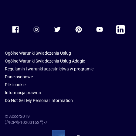
Accor Facebook
Accor Instagram
Accor Twitter
Accor Pinterest
Accor Youtube
Accor Li
Ogólne Warunki Świadczenia Usług
Ogólne Warunki Świadczenia Usług Adagio
Regulamin i warunki uczestnictwa w programie
Dane osobowe
Pliki cookie
Informacja prawna
Do Not Sell My Personal Information
© Accor2019
沪ICP备10203162号-7
SSL Secure – globalSign