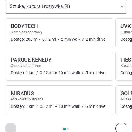
Dojazd i transport
Sztuka, kultura i rozrywka (9)
BODYTECH
UVK
Kompleks sportowy
Kultura
Dostęp:
200
m
/
0.12
mi
2
min
walk
/
2
min
drive
Dostę
PARQUE KENEDY
FIE
Ogrody botaniczne
Kasyn
Dostęp:
1
km
/
0.62
mi
10
min
walk
/
5
min
drive
Dostę
MIRABUS
GOLF
Atrakcja turystyczna
Muzea
Dostęp:
1
km
/
0.62
mi
10
min
walk
/
5
min
drive
Dostę
Strona
1
z
2
, Sztuka, kultura i rozrywka 1 :, Sztuka, kultura i r
Poprzedni - Sztuka, kultura i rozrywka
Nas