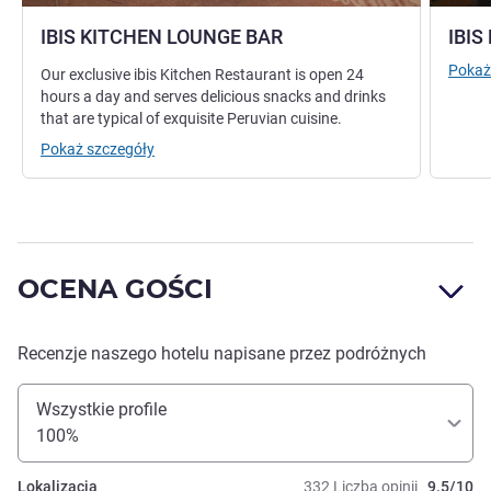
IBIS KITCHEN LOUNGE BAR
IBI
Pokaż
Our exclusive ibis Kitchen Restaurant is open 24
hours a day and serves delicious snacks and drinks
that are typical of exquisite Peruvian cuisine.
Pokaż szczegóły
OCENA GOŚCI
Recenzje naszego hotelu napisane przez podróżnych
Wszystkie profile
100%
Lokalizacja
332 Liczba opinii
9.5/10