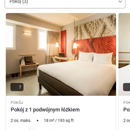
Pokój (3)
Pokaż szczegóły
Pokaż
7
POKÓJ
PO
Pokój z 1 podwójnym łóżkiem
Po
2 os. maks.
18
m²
/
193
sq ft
2 o