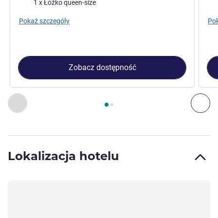
Pościel
Poś
1 x Łóżko queen-size
Pokaż szczegóły
Pok
Zobacz dostępność
Strona
1
z
2
, Pokój 1 : Pokój z 1 podwójnym łóżkiem , Pokój
Poprzedni - Pokój
Nas
Lokalizacja hotelu