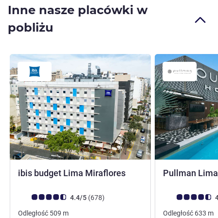
Inne nasze placówki w
pobliżu
3 gwiazdki
ibis budget Lima Miraflores
Pullman Lima
Ocena klientów (Ocena ALL)
Liczba opinii
Ocena klientów (
4.4/5
(678
)
4
Odległość
509
m
Odległość
633
m