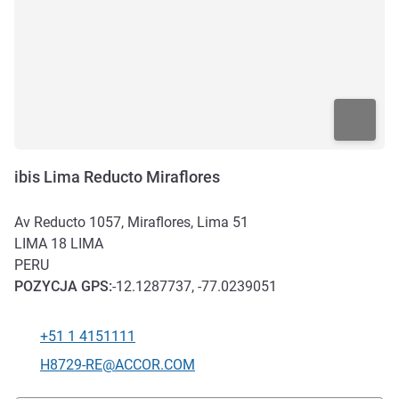
ibis Lima Reducto Miraflores
Av Reducto 1057, Miraflores, Lima 51
LIMA 18
LIMA
PERU
POZYCJA
GPS
:
-12.1287737, -77.0239051
+51 1 4151111
Telefon
Kontaktowy adres e-mail
H8729-RE@ACCOR.COM