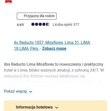
3 gwiazdki
Przyjazny dla rodzin
Ocena klientów (Ocena ALL)
Liczba opinii: 377
4.4/5
Av Reducto 1057, Miraflores, Lima 51, LIMA
18 LIMA, Peru
-
Zobacz mapę
ibis Reducto Lima Miraflores to nowoczesny i praktyczny
Opis
hotel w Limie, blisko ważnych atrakcji, z ochroną 24/7. W
restauracji ibis Kitchen możesz delektować się
peruwiańską kuchnią i pysznym śniadaniem bufetowym.
Udogodnienia oferują ibis Kitchen Bar, centrum biznesowe
Pokaż więcej
i 3 sale konferencyjne. Obiekt położony w dogodnej
ibis Lima Reducto Miraflores
lokalizacji, mniej niż 20 km od lotniska.
Informacja hotelowa
Wybierz hotel ibis Reducto Lima Miraflores, który oferuje