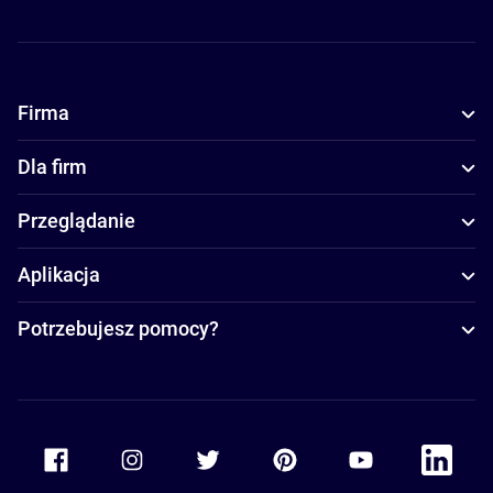
Firma
Dla firm
Przeglądanie
Aplikacja
Potrzebujesz pomocy?
Accor Facebook
Accor Instagram
Accor Twitter
Accor Pinterest
Accor Youtube
Accor Li