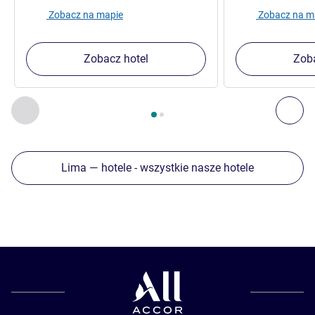
Zobacz na mapie
Zobacz na m
Zobacz hotel
Zoba
Strona
1
z
2
, Inne nasze placówki w pobliżu 1 :, Inne nasze pl
Poprzedni - Inne nasze placówki w pobliżu
Nas
Lima — hotele - wszystkie nasze hotele