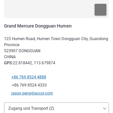
Grand Mercure Dongguan Humen
123 Humen Road, Humen Town Dongguan City, Guandong
Province
523907
DONGGUAN
CHINA
GPS
:
22.818442, 113.679874
+86 769 8524 4888
Tel
Fax
+86 769 8524 4333
Kontakt-E-Mail
jason.peng@accor.com
Erreichbarkeit und Anbindung
Zugang und Transport (2)