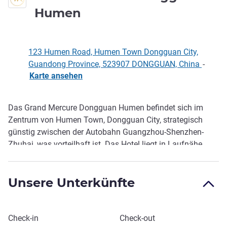
4 Sterne
Humen
123 Humen Road, Humen Town Dongguan City,
Guandong Province, 523907 DONGGUAN, China
-
Karte ansehen
Das Grand Mercure Dongguan Humen befindet sich im
Beschreibung
Zentrum von Humen Town, Dongguan City, strategisch
günstig zwischen der Autobahn Guangzhou-Shenzhen-
Zhuhai, was vorteilhaft ist. Das Hotel liegt in Laufnähe
zum Huanghe-Modegroßhandelsmarkt, Chinas größtem
Bekleidungsmarkt. Alle Zimmer und öffentlichen Bereiche
Unsere Unterkünfte
verfügen über kostenlosen WIFI-Zugang. Das Restaurant
One Cafe serviert internationale Küche und lokale Gerichte.
Dieses Hotel buchen
Check-in
Check-out