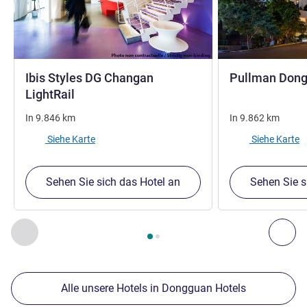
Ibis Styles DG Changan
Pullman Don
3 Sterne
LightRail
In
9.846
km
In
9.862
km
Siehe Karte
Siehe Karte
Sehen Sie sich das Hotel an
Sehen Sie s
Seite
1
von
2
, Unsere anderen Etablissements in der Nähe 1 :,
Zurück - Unsere anderen Etablissements in der Nähe
Wei
Alle unsere Hotels in Dongguan Hotels