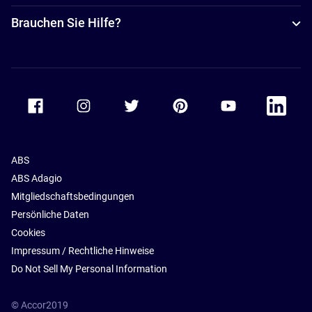
Brauchen Sie Hilfe?
Accor Facebook
Accor Instagram
Accor Twitter
Accor Pinterest
Accor Youtube
Accor Li
ABS
ABS Adagio
Mitgliedschaftsbedingungen
Persönliche Daten
Cookies
Impressum / Rechtliche Hinweise
Do Not Sell My Personal Information
© Accor2019