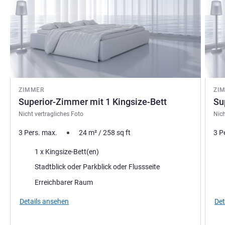
ZIMMER
ZI
Superior-Zimmer mit 1 Kingsize-Bett
Su
Nicht vertragliches Foto
Nich
3 Pers. max.
24
m²
/
258
sq ft
3 P
Bettwäsche
Bet
1 x Kingsize-Bett(en)
Aussicht:
Aus
Stadtblick oder Parkblick oder Flussseite
Erreichbarer Raum
Details ansehen
Det