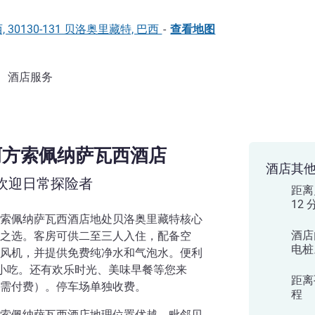
 萨瓦西, 30130-131 贝洛奥里藏特, 巴西
-
查看地图
酒店服务
 阿方索佩纳萨瓦西酒店
酒店其
欢迎日常探险者
距离
12
索佩纳萨瓦西酒店地处贝洛奥里藏特核心
酒店
之选。客房可供二至三人入住，配备空
电桩
风机，并提供免费纯净水和气泡水。便利
和小吃。还有欢乐时光、美味早餐等您来
距离
需付费）。停车场单独收费。
程
索佩纳萨瓦西酒店地理位置优越，毗邻贝