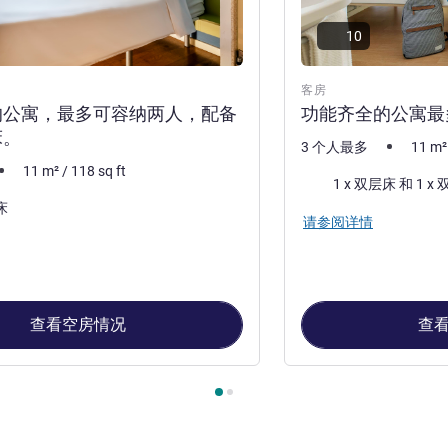
10
客房
的公寓，最多可容纳两人，配备
功能齐全的公寓最多
床。
3 个人最多
11
m²
11
m²
/
118
sq ft
床上用品
1 x 双层床 
床
请参阅详情
查看空房情况
查
, 客房 1 : 功能齐全的公寓，最多可容纳两人，配备一张双人床。 ,