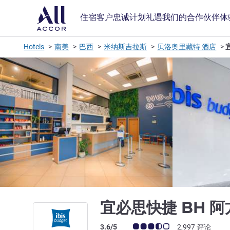
住宿
客户忠诚计划
礼遇
我们的合作伙伴
体
Hotels
南美
巴西
米纳斯吉拉斯
贝洛奥里藏特 酒店
宜必思快捷 BH 
客户意见评级 (ALL 评级)
3.6/5
2,997 评论