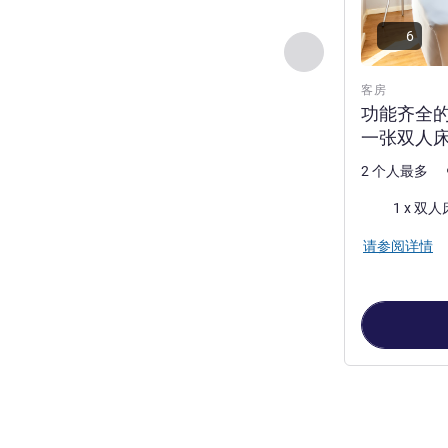
6
上一个 - 客房
客房
功能齐全
一张双人
2 个人最多
床上用品
1 x 双人
请参阅详情
第
1
页，共
2
页