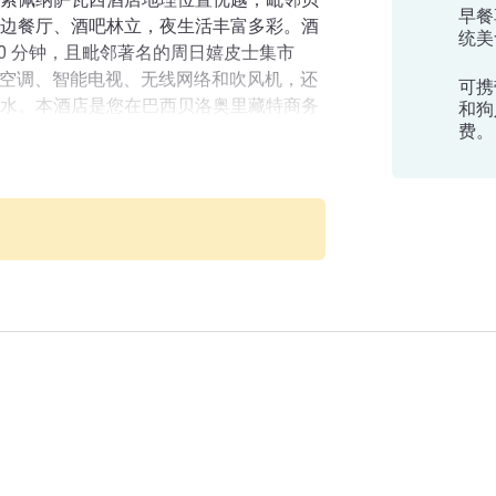
早餐
边餐厅、酒吧林立，夜生活丰富多彩。酒
统美
0 分钟，且毗邻著名的周日嬉皮士集市
配备空调、智能电视、无线网络和吹风机，还
可携
水。本酒店是您在巴西贝洛奥里藏特商务
和狗
费。
最多可入住 3 人，提供无线网络和吹风
佩纳萨瓦西酒店
、午餐和晚餐），且支持最多 6 期分期付
。即刻预订！
，最多可入住三人并配有智能电视、上网
餐和晚餐），最多可分 6 期付款。带给您
！