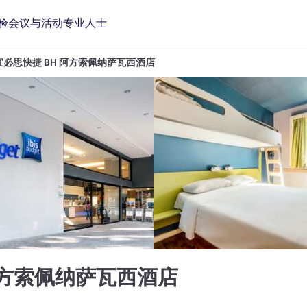
验
会议与活动
专业人士
宜必思快捷 BH 阿方索佩纳萨瓦西酒店
2 星
阿方索佩纳萨瓦西酒店