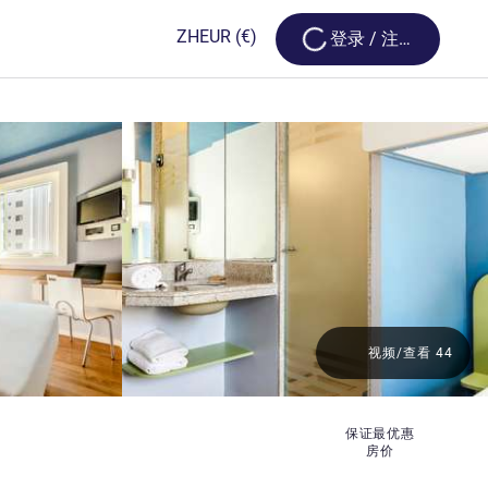
Loading...
ZH
EUR
(€)
登录 / 注册
视频/查看 44
保证最优惠
房价