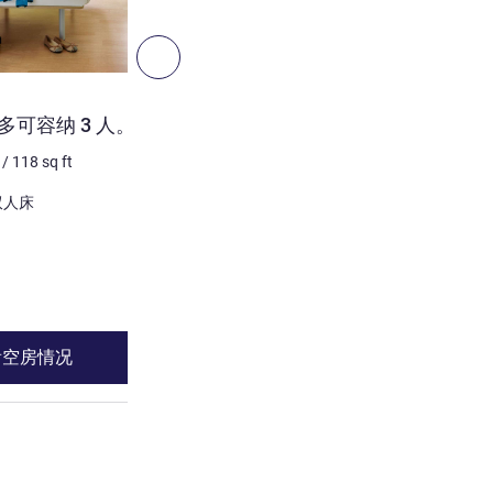
4
下一个 - 客房
客房
可容纳 3 人。
标准改装公寓，配备 1 张双人
/
118
sq ft
2 个人最多
13
m²
/
139
sq 
床上用品
和 1 x 双人床
1 x 双人床
无障碍房间
请参阅详情
看空房情况
查看空房情
 客房 2 : 功能齐全的公寓最多可容纳 3 人。