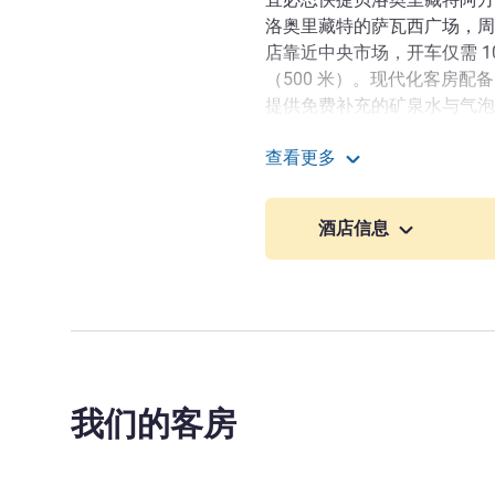
洛奥里藏特的萨瓦西广场，周
店靠近中央市场，开车仅需 1
（500 米）。现代化客房
提供免费补充的矿泉水与气泡
出行或休闲度假的理想之选。
查看更多
现代化客房，配备智能电视，
宜必思快捷 BH 阿方索
机，还可选择全食宿（含早餐
酒店信息
款。让您尽享舒适与便利体验
萨瓦西拥有现代风格的客房
服务、全食宿选项（早餐、午
舒适而便利的体验。即刻预订
Diego Pires 酒店管理
我们的客房