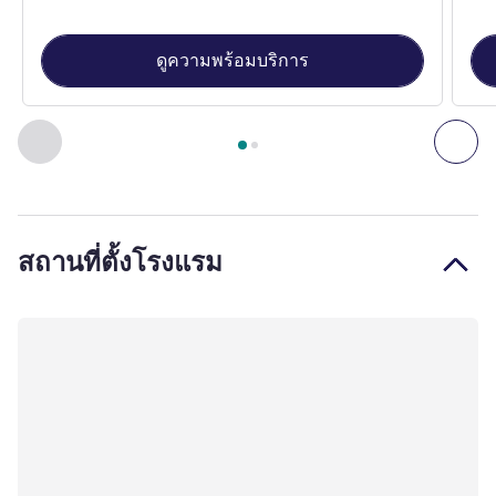
ดูความพร้อมบริการ
หน้า
1
จาก
2
, ห้องพัก 1 : Standard Room with twin beds , ห้อ
ก่อนหน้า - ห้องพัก
ถัดไ
สถานที่ตั้งโรงแรม