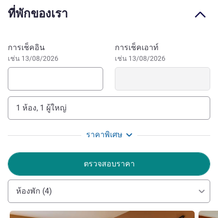
museums make it truly unique. The ibis Styles Zaragoza
ที่พักของเรา
Centro hotel is located next to Casa de los Morlanes art
gallery and just a few minutes' walk from the Roman
Theater and the Caesaraugusta Public Baths Museum.
จองโรงแรมนี้
การเช็คอิน
การเช็คเอาท์
Nuestra Señora del Pilar basilica is under ten minutes
เช่น 13/08/2026
เช่น 13/08/2026
away.
Visit Zaragoza and stay in one of our hotels tailored to
you. As soon as you step outside, you'll enjoy the beauty of
this city and the mixture of Roman, Jewish, Christian and
1 ห้อง, 1 ผู้ใหญ่
Islamic cultures on display in the ancient Roman city of
Caesaraugusta.
ราคาพิเศษ
"Welcome to ibis Styles Zaragoza Centro! Our team is
delighted to help you discover our city, from the old town to
ตรวจสอบราคา
its museums and parks. Enjoy Aragonese cuisine and its
four protected (D.O.) wines."
ห้องพัก (4)
MARIA JESUS FUENTES ฝ่ายบริหารโรงแรม
ดูรายละเอียด
ดูรายล