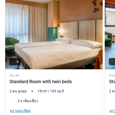
6
ห้องพัก
ห้อง
Standard Room with twin beds
St
2 คน สูงสุด
18
m²
/
193
sq ft
2 ค
เครื่องนอน
เคร
2 x เตียงเดี่ยว
ดูรายละเอียด
ดูร