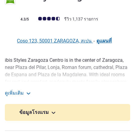
คะแนนความคิดเห็นจากแขก (เรทติ้งบน ALL)
รีวิว 1,137 รายการ
4.3/5
Coso 123, 50001 ZARAGOZA, สเปน
-
ดูแผนที่
ibis Styles Zaragoza Centro is in the center of Zaragoza,
รายละเอียด
near Plaza del Pilar, Lonja, Roman forum, cathedral, Plaza
de Espana and Plaza de la Magdalena. With ideal rooms
for rest and comfort, modernity meets family atmosphere.
It has air conditioning or heating and WIFI, plus a meeting
ดูเพิ่มเติม
room and parking subject to availability. In our new bar
ibis Styles Zaragoza Centro
enjoy a specialty coffee or a glass of wine.
ข้อมูลโรงแรม
Zaragoza's location makes it one of Spain's major
transport hubs. Its historical heritage, monuments, mixture
of religions, gems of civil and religious architecture and