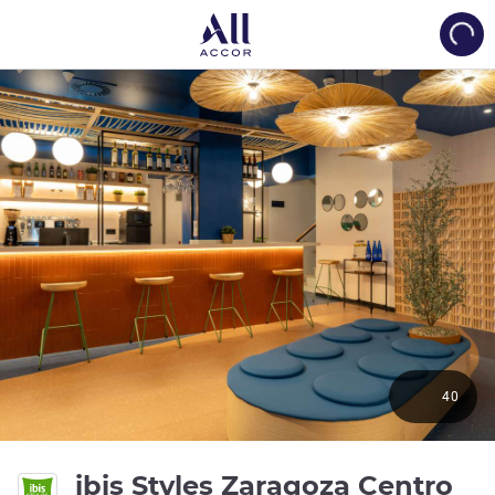
Load
40
3 ด
ibis Styles Zaragoza Centro