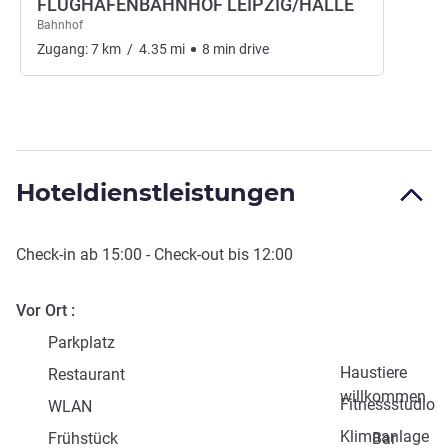
FLUGHAFENBAHNHOF LEIPZIG/HALLE
Bahnhof
Zugang:
7
km
/
4.35
mi
8
min
drive
Hoteldienstleistungen
Check-in
ab
15:00
-
Check-out
bis
12:00
Vor Ort
Parkplatz
Haustiere
Restaurant
willkommen
Fitnessstudio
WLAN
Klimaanlage
Frühstück
Bar