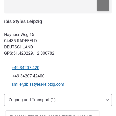
ibis Styles Leipzig
Haynaer Weg 15
04435
RADEFELD
DEUTSCHLAND
GPS
:
51.423229, 12.300782
+49 34207 420
Tel
Fax
+49 34207 42400
Kontakt-E-Mail
smile@ibisstyles-leipzig.com
Erreichbarkeit und Anbindung
Zugang und Transport (1)