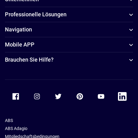
Professionelle Lösungen
Navigation
Mobile APP
Brauchen Sie Hilfe?
Accor Facebook
Accor Instagram
Accor Twitter
Accor Pinterest
Accor Youtube
Accor Li
ABS
ABS Adagio
Mitgliedschaftsbedingungen