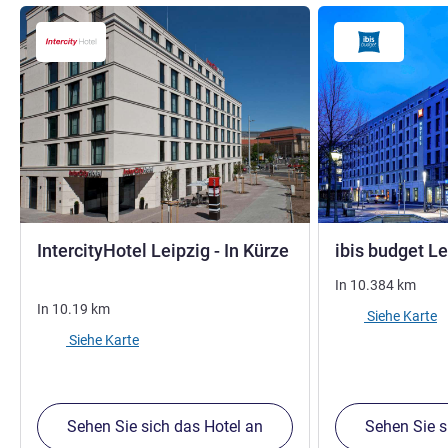
4 Sterne
IntercityHotel Leipzig - In Kürze
ibis budget Le
In
10.384
km
In
10.19
km
Siehe Karte
Siehe Karte
Sehen Sie sich das Hotel an
Sehen Sie s