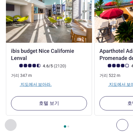
ibis budget Nice Californie
Aparthotel Ad
2성
Lenval
Promenade de
고객 평점 (ALL 평가)
리뷰
고객 평점 (ALL 평
4.6/5
(2120
)
4
거리
347
m
거리
522
m
지도에서 보아라.
지도에서 보
호텔 보기
호
2
/
1
페이지
, 주변에 있는 다른 시설 1 :, 주변에 있는 다른 시설 2 
이전 - 주변에 있는 다른 시설
다음