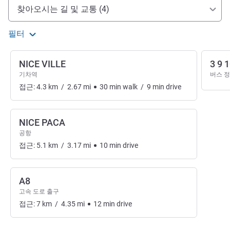
호텔 접근 및 교통
찾아오시는 길 및 교통 (4)
필터
NICE VILLE
3 9 
기차역
버스 
접근:
4.3
km
/
2.67
mi
30
min
walk
/
9
min
drive
NICE PACA
공항
접근:
5.1
km
/
3.17
mi
10
min
drive
A8
고속 도로 출구
접근:
7
km
/
4.35
mi
12
min
drive