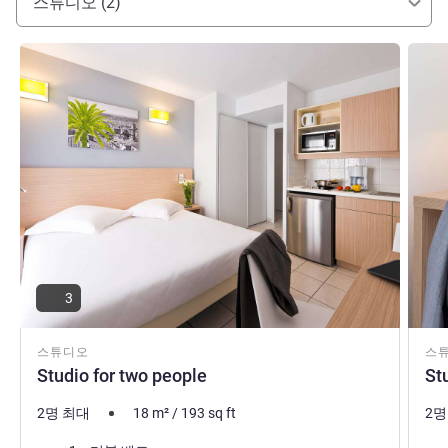
스튜디오 (2)
세부 정보 보기
세부 
3
스튜디오
스
Studio for two people
St
2명 최대
18
m²
/
193
sq ft
2명
침구
침