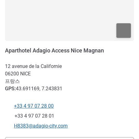
Aparthotel Adagio Access Nice Magnan
12 avenue de la Californie
06200
NICE
프랑스
GPS
:
43.691169, 7.243831
+33 4 97 07 28 00
전화
팩스
+33 4 97 07 28 01
E-mail
H8383@adagio-city.com