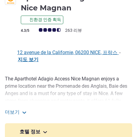
2성
Nice Magnan
친환경 인증 획득
고객 평점 (ALL 평가)
263 리뷰
4.3/5
12 avenue de la Californie, 06200 NICE, 프랑스
-
지도 보기
The Aparthotel Adagio Access Nice Magnan enjoys a
호텔설명
prime location near the Promenade des Anglais, Baie des
Anges and is a must for any type of stay in Nice. A few
steps from shopping and restaurants, it offers 61 fully
equipped studios and two-room apartments. All have AC
더보기
and offer a nice living area. The Aparthotel has a
Aparthotel Adagio Access Nice Magnan
undercover car park and an outdoor swimming pool which
is open from June to mid-September.
호텔 정보