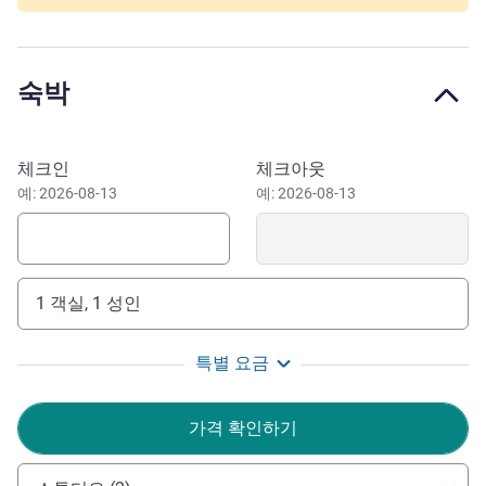
On the French Riviera, Nice attracts with its beaches and
sunny weather. Promenade des Anglais invites relaxation,
while the old town charms with its narrow streets, markets
숙박
and traditional restaurants.
Dear guests, the entire team at Adagio Access Nice
이 호텔 예약하기
체크인
체크아웃
Magnan is delighted to welcome you. We will ensure your
예: 2026-08-13
예: 2026-08-13
stay on the French Riviera is pleasant, comfortable and
unforgettable. See you soon.
Halima BENHADJ 호텔 관리
1 객실, 1 성인
특별 요금
가격 확인하기