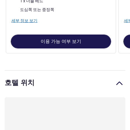
1 x 더블 베드
전망:
전망
도심쪽 또는 중정쪽
세부 정보 보기
세
이용 가능 여부 보기
호텔 위치