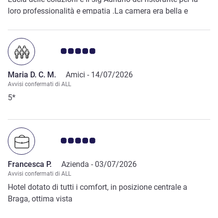
loro professionalità e empatia .La camera era bella e
pulita,il ristorante ottimo e la piscina una meraviglia.Un
albergo pulito,confortevole con bella palestra un soggiorno
incantevole.Grazie se potrò tornerò e lo consiglierò.
Giudizio clienti 5.0/5
Maria D. C. M.
Amici -
14/07/2026
Avvisi confermati di ALL
5*
Giudizio clienti 5.0/5
Francesca P.
Azienda -
03/07/2026
Avvisi confermati di ALL
Hotel dotato di tutti i comfort, in posizione centrale a
Braga, ottima vista