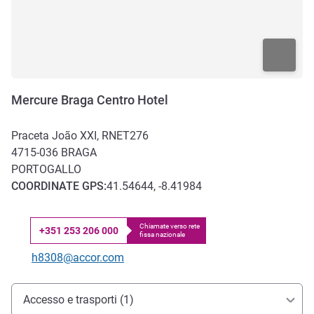
Mercure Braga Centro Hotel
Praceta João XXI, RNET276
4715-036
BRAGA
PORTOGALLO
COORDINATE
GPS
:
41.54644, -8.41984
Chiamate verso rete
+351 253 206 000
fissa nazionale
Telefono
E-mail di contatto
h8308@accor.com
Accesso e trasporti
Accesso e trasporti (1)