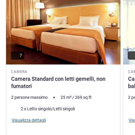
7
CAMERA
CA
Camera Standard con letti gemelli, non
Ca
fumatori
ba
2 persone massimo
25
m²
/
269
sq ft
2 p
Biancheria da letto
Vist
2 x Letto singolo/Letti singoli
Visualizza dettagli
Vis