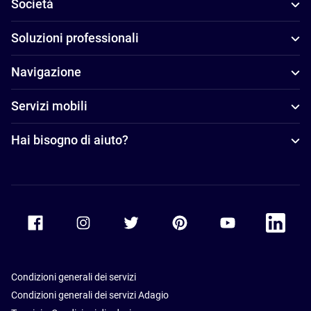
Società
Soluzioni professionali
Navigazione
Servizi mobili
Hai bisogno di aiuto?
Accor Facebook
Accor Instagram
Accor Twitter
Accor Pinterest
Accor Youtube
Accor Li
Condizioni generali dei servizi
Condizioni generali dei servizi Adagio