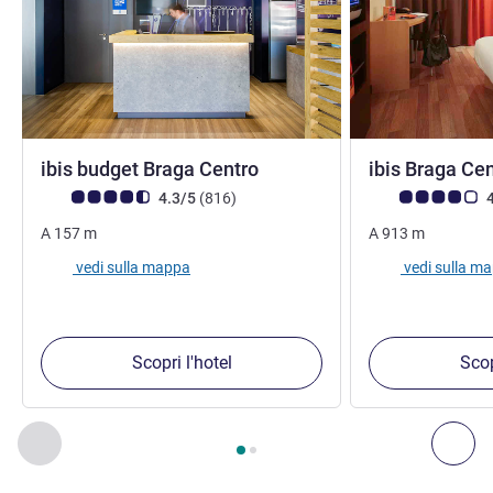
2 stelle
ibis budget Braga Centro
ibis Braga Ce
Giudizio clienti (Valutazione ALL)
recensioni
Giudizio clienti (
4.3/5
(816
)
4
A
157
m
A
913
m
vedi sulla mappa
vedi sulla m
Scopri l'hotel
Scop
Pagina
1
di
2
, Nostre ulteriori strutture nelle vicinanze 1 :, Nost
Precedente - Nostre ulteriori strutture nelle vicinanze
Succ