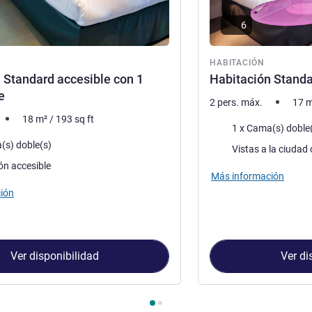
6
ón
HABITACIÓN
 Standard accesible con 1
Habitación Standa
e
2 pers. máx.
17
m
18
m²
/
193
sq ft
Ropa de cama
1 x Cama(s) doble
a
(s) doble(s)
Views :
ón accesible
Más información
ión
Ver disponibilidad
Ver di
Habitación 1 : Habitación Standard accesible con 1 cama doble 