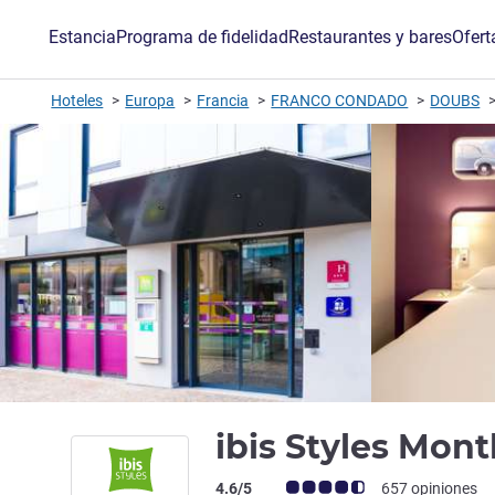
Estancia
Programa de fidelidad
Restaurantes y bares
Ofert
Hoteles
Europa
Francia
FRANCO CONDADO
DOUBS
ibis Styles Mon
Nota de clientes de Avis (Clasificación 
4.6/5
657 opiniones