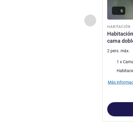
6
Anterior - Habitaci
HABITACIÓN
Habitación
cama dobl
2 pers. máx.
Ropa de cam
1 x Cama
Habitaci
Más informac
Página
1
de
2
, 