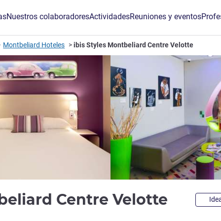
as
Nuestros colaboradores
Actividades
Reuniones y eventos
Profe
Montbeliard Hoteles
ibis Styles Montbeliard Centre Velotte
3 estr
tbeliard Centre Velotte
Idea
de ALL)