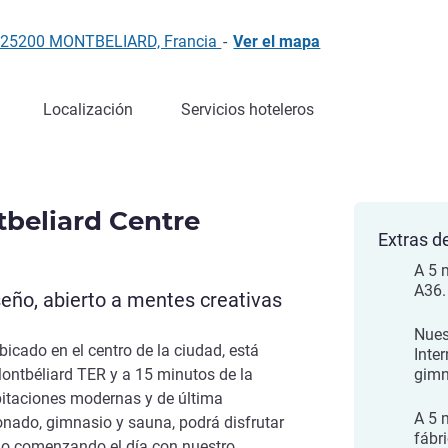
er, 25200 MONTBELIARD, Francia
-
Ver el mapa
Localización
Servicios hoteleros
tbeliard Centre
Extras de
A 5 
A36.
eño, abierto a mentes creativas
Nues
ubicado en el centro de la ciudad, está
Inte
Montbéliard TER y a 15 minutos de la
gimn
bitaciones modernas y de última
A 5 
onado, gimnasio y sauna, podrá disfrutar
fábr
do comenzando el día con nuestro