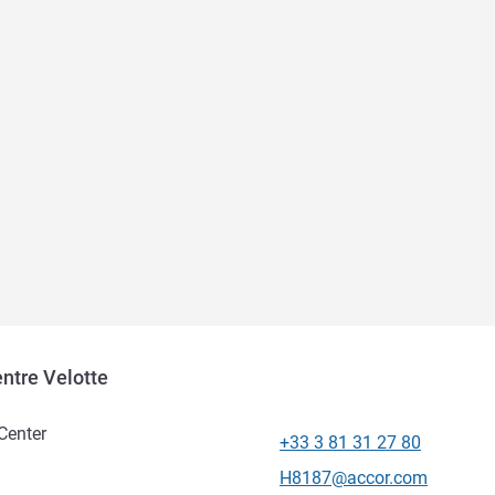
entre Velotte
 Center
+33 3 81 31 27 80
Teléfono
Correo electrónico de conta
H8187@accor.com