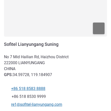
Sofitel Lianyungang Suning
No 7 Mid Hailian Rd, Haizhou District
222000
LIANYUNGANG
CHINA
GPS
:
34.59728, 119.184907
+86 518 8583 8888
Telefoon
Fax
+86 518 8530 9999
E-mailadres voor contact
re1@sofitel-lianyungang.com