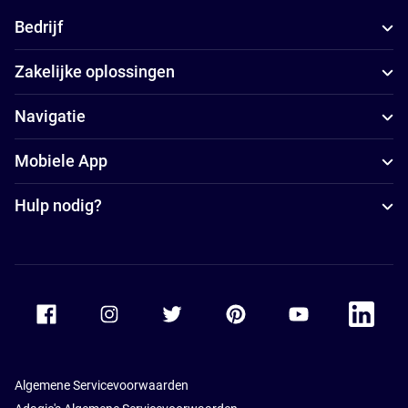
Bedrijf
Zakelijke oplossingen
Navigatie
Mobiele App
Hulp nodig?
Accor Facebook
Accor Instagram
Accor Twitter
Accor Pinterest
Accor Youtube
Accor Li
Algemene Servicevoorwaarden