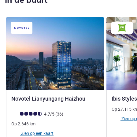
in de buurt
4 sterren
Novotel Lianyungang Haizhou
Ibis Styl
Op
27.115
k
Avis-klantbeoordeling (ALL beoordeling)
beoordelingen
4.7/5
(36
)
Zien op 
Op
2.646
km
Zien op een kaart