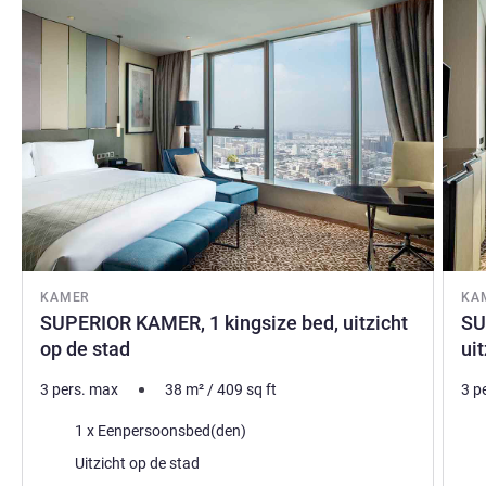
KAMER
KA
SUPERIOR KAMER, 1 kingsize bed, uitzicht
SU
op de stad
ui
3 pers. max
38
m²
/
409
sq ft
3 p
Beddengoed
Bed
1 x Eenpersoonsbed(den)
Uitzicht:
Uitz
Uitzicht op de stad