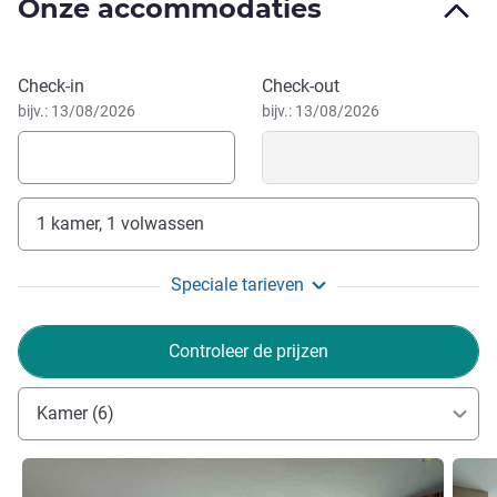
Onze accommodaties
noordoosten van de provincie Jiangsu, het vertrekpunt van
de oude zijderoute. De stad staat bekend om zijn
natuurschoon, zoals de berg Huaguo, de berg Yuntai,
Boek dit hotel
Check-in
Check-out
warmwaterbronnen en de Gele Zee.
bijv.: 13/08/2026
bijv.: 13/08/2026
1 kamer, 1 volwassen
Speciale tarieven
Controleer de prijzen
Kamer (6)
Meer informatie
Meer i