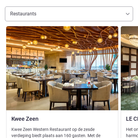
Restaurants
Meer informatie
Meer inf
Kwee Zeen
LE C
Kwee Zeen Western Restaurant op de zesde
Het o
verdieping biedt plaats aan 160 gasten. Met de
harmon