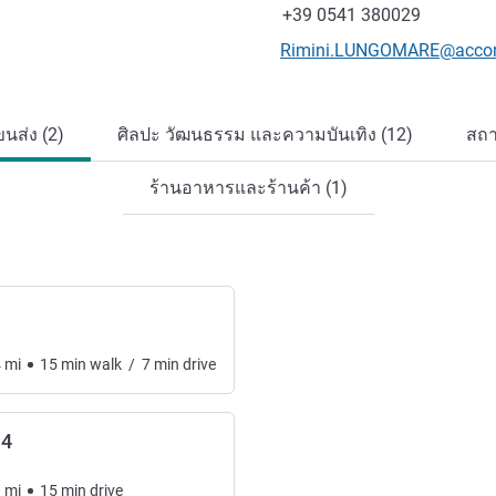
แฟกซ์
+39 0541 380029
อีเมลติดต่อ
Rimini.LUNGOMARE@acco
นส่ง (2)
ศิลปะ วัฒนธรรม และความบันเทิง (12)
สถา
ร้านอาหารและร้านค้า (1)
4
mi
15
min
walk
/
7
min
drive
14
9
mi
15
min
drive