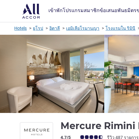
เข้าพัก
โปรแกรมสมาชิก
ข้อเสนอ
พันธมิตร
Hotels
ยุโรป
อิตาลี
เอมิเลียโรมานญา
โรงแรมใน ริมินี
Mercure Rimin
คะแนนความคิดเห็นจากแขก (เรทติ้งบน A
4.7/5
รีวิว 487 รายการ