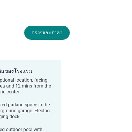
ตรวจสอบราคา
ศษของโรงแรม
ptional location, facing
sea and 12 mins from the
ric center
red parking space in the
rground garage. Electric
ging dock
ed outdoor pool with