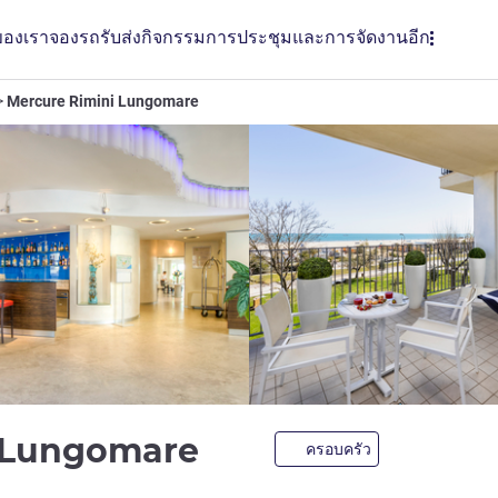
ของเรา
จองรถรับส่ง
กิจกรรม
การประชุมและการจัดงาน
อีก
Mercure Rimini Lungomare
4 ดาว
i Lungomare
ครอบครัว
LL)