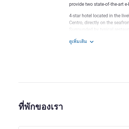
provide two state-of-the-art e-b
4-star hotel located in the li
Centro, directly on the seafr
Surrounded by typical restaur
The Mercure Rimini Lungomare
ดูเพิ่มเติม
business and leisure travellers
Mercure Rimini Lungoma
and the historic centre, 5 km
From the Mercure Lungomare "
beach, 10 minutes from old tow
shopping malls and large the
01248
"Our mission is to make you
everything during your holida
ที่พักของเรา
General Manager
Teodato Lima ฝ่ายบริหารโร