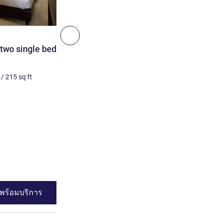
5
ถัดไป - ห้องพัก
ห้องพัก
 two single beds and
Privilege room with beauti
with front sea view
/
215
sq ft
2 คน สูงสุด
25
m²
/
269
sq 
เครื่องนอน
1 x เตียงคิงไซส์
วิว:
วิวทะเล
โรงแรมที่มีห้องพักมากที่สุด:
ระเบียง
ดูรายละเอียด
พร้อมบริการ
ดูความพร้อมบร