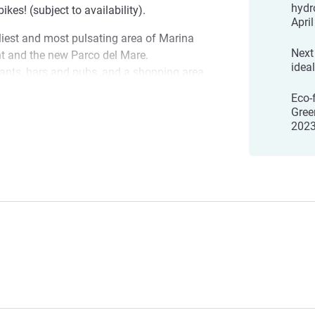
hydr
ikes! (subject to availability).
Apri
veliest and most pulsating area of Marina
Next
ont and the new Parco del Mare.
idea
ants, bars and pubs, and a shopping area.
 is the ideal destination for both
Eco-
: it is 1.3 km from Rimini train station
Gree
re
 from the Fair and the motorway exit.
202
nowhere is far away". Close to the
n. Palacongressi, Fair, Fellini Airport,
me parks are nearby. CIR 099014-AL-
 feel at home: we will take care of
y or your business stay" Teodato Lima,
งแรม