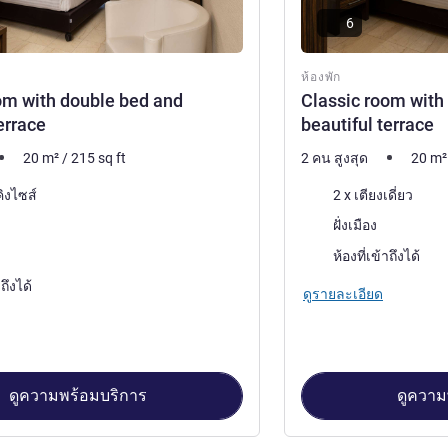
6
ห้องพัก
om with double bed and
Classic room with
errace
beautiful terrace
20
m²
/
215
sq ft
2 คน สูงสุด
20
m²
เครื่องนอน
คิงไซส์
2 x เตียงเดี่ยว
วิว:
ฝั่งเมือง
พักมากที่สุด:
ห้องที่เข้าถึงได้
าถึงได้
ดูรายละเอียด
ดูความพร้อมบริการ
ดูความ