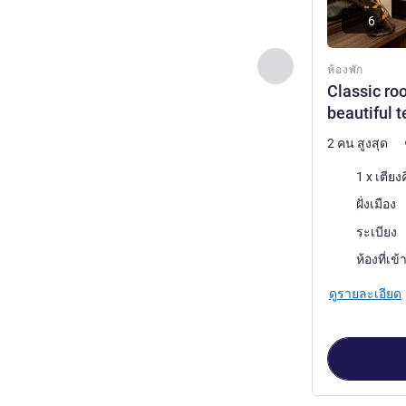
6
ก่อนหน้า - ห้องพัก
ห้องพัก
Classic ro
beautiful t
2 คน สูงสุด
เครื่องนอน
1 x เตียง
วิว:
ฝั่งเมือง
โรงแรมที่มีห้อง
ระเบียง
ห้องที่เข้
ดูรายละเอียด