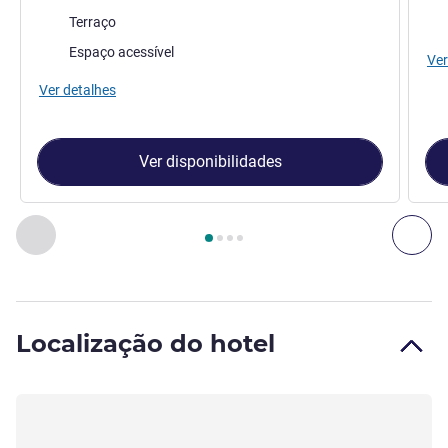
As vantagens do alojamento:
Terraço
Espaço acessível
Ver
Ver detalhes
Ver disponibilidades
Página
1
de
4
, Quarto 1 : Quarto Clássico com cama dupla e b
Anterior - Quarto
Seg
Localização do hotel