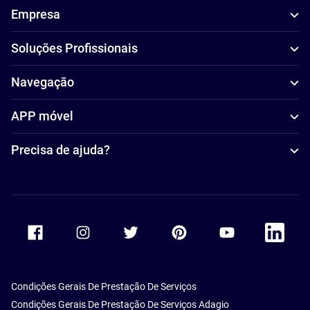
Empresa
Soluções Profissionais
Navegação
APP móvel
Precisa de ajuda?
Accor Facebook
Accor Instagram
Accor Twitter
Accor Pinterest
Accor Youtube
Accor Li
Condições Gerais De Prestação De Serviços
Condições Gerais De Prestação De Serviços Adagio