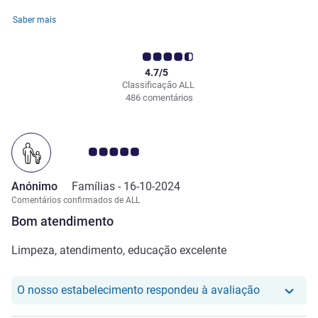
Saber mais
4.7/5
Classificação ALL
486 comentários
Nota clientes Avis 5.0/5
Anónimo
Famílias -
16-10-2024
Comentários confirmados de ALL
Bom atendimento
Limpeza, atendimento, educação excelente
O nosso hot
O nosso estabelecimento respondeu à avaliação