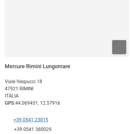
Mercure Rimini Lungomare
Viale Vespucci 18
47921
RIMINI
ITÁLIA
GPS
:
44.069451, 12.57916
+39 0541 23015
Telefone
Fax
+39 0541 380029