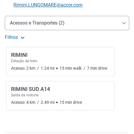
E-mail de contacto
Rimini.LUNGOMARE@accor.com
Acesso e transporte
Acessos e Transportes (2)
Filtros
RIMINI
Estação de trem
Acesso:
2
km
/
1.24
mi
15
min
walk
/
7
min
drive
RIMINI SUD A14
Saída da rodovia
Acesso:
4
km
/
2.49
mi
15
min
drive