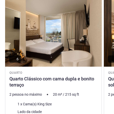
6
QUARTO
QU
Quarto Clássico com cama dupla e bonito
Qu
terraço
sol
2 pessoa no máximo
20
m²
/
215
sq ft
2 p
Cama
Ca
1 x Cama(s) King Size
Vistas:
Vist
Lado da cidade