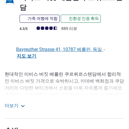
2성
담
가족 여행에 적합
친환경 인증 획득
고객 평점 (ALL 평가)
889 리뷰
4.3/5
Bayreuther Strasse 41, 10787 베를린, 독일
-
지도 보기
현대적인 이비스 버짓 베를린 쿠르퓌르스텐담에서 합리적
호텔설명
인 이비스 버짓 가격으로 숙박하시고, 카데베 백화점과 쿠담
거리의 다양한 부티크에서 쇼핑을 더욱 자유롭게 즐기세요.
호텔에는 무료 WIFI와 매우 편안한 이비스 버짓 스위트 베드
가 구비된 168개의 '컴팩트' 객실이 마련되어 있습니다. 일
더보기
찍 도착하시나요? 문제없습니다: 오후 3시부터 체크인 가능
이비스 버짓 베를린 쿠르퓌르스텐담
합니다. 독점적인 편의시설로는 친환경 전기차 충전소와 자
전거용 태양광 펌프 스테이션이 마련되어 있습니다.