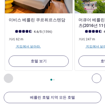
3성
이비스 베를린 쿠르퓌르스텐담
머큐어 베를린
츠(2016년 1
고객 평점 (ALL 평가)
리뷰
고객 평점 (ALL 평
4.6/5
(1596
)
4
거리
62
m
거리
247
m
지도에서 보아라.
지도에서 보
호텔 보기
호
2
/
1
페이지
, 주변에 있는 다른 시설 1 :, 주변에 있는 다른 시설 2 
이전 - 주변에 있는 다른 시설
다음
베를린 호텔 지역 모든 호텔