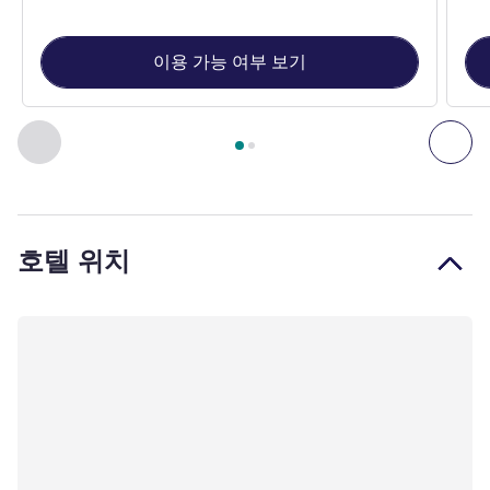
이용 가능 여부 보기
2
/
1
페이지
, 객실 1 : 소형 스탠다드룸 - 더블 베드 1개 , 객실 2
이전 - 객실
다음
호텔 위치