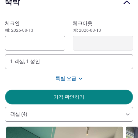
숙박
시티 웨스트 탐험을 위한 완벽한 출발점. 여행 일정에 따라
맞은편에 위치한 카데베 백화점, 동물원의 동물들, 상징적인
기념 교회, 혹은 세계적으로 유명한 쿠르퓌르스텐담 거리를
이 호텔 예약하기
체크인
체크아웃
방문하실 수 있습니다. 바로 여기서 모든 일이 일어납니다.
예: 2026-08-13
예: 2026-08-13
이비스 베를린 쿠르퓌르스텐담에서 중앙역까지 10분 이내
에 갈 수 있습니다. 이 기차역은 지역 및 시외 철도 노선으로
의 연결편을 제공합니다. 베를린 슈피테 공항과 A100 고속
도로도 쉽게 접근할 수 있습니다.
1 객실, 1 성인
문화에 관심이 있다면 근처 자연사 박물관에서 영감을 얻을
수 있을 것입니다. 공룡 화석, 태양계 등 다양한 전시물을 감
특별 요금
상하세요. 다양한 볼거리를 자랑하는 슈프레 강의 박물관 섬
도 불과 20분 거리에 있습니다.
가격 확인하기
잠들지 않는 도시를 경험하되, 이비스 버젯 베를린 쿠르퓌
르스텐담에서 숙면을 취하세요. 여러분의 방문을 기대합니
객실 (4)
다.
Thomas Hasse 호텔 관리
세부 정보 보기
세부 