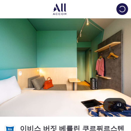
Load
43
이비스 버짓 베를린 쿠르퓌르스텐