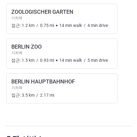
ZOOLOGISCHER GARTEN
기차역
접근:
1.2
km
/
0.75
mi
14
min
walk
/
4
min
drive
BERLIN ZOO
기차역
접근:
1.5
km
/
0.93
mi
14
min
walk
/
5
min
drive
BERLIN HAUPTBAHNHOF
기차역
접근:
3.5
km
/
2.17
mi