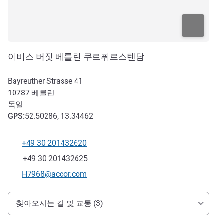
이비스 버짓 베를린 쿠르퓌르스텐담
Bayreuther Strasse 41
10787
베를린
독일
GPS
:
52.50286, 13.34462
+49 30 201432620
전화
팩스
+49 30 201432625
E-mail
H7968@accor.com
호텔 접근 및 교통
찾아오시는 길 및 교통 (3)