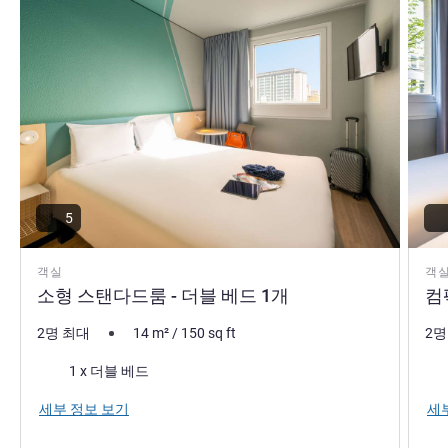
5
객실
객
소형 스탠다드룸 - 더블 베드 1개
컴
2명 최대
14
m²
/
150
sq ft
2명
침구
침
1 x 더블 베드
세부 정보 보기
세