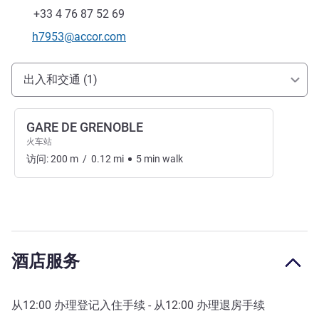
传真
+33 4 76 87 52 69
联系电子邮件
h7953@accor.com
抵达和交通
出入和交通 (1)
GARE DE GRENOBLE
火车站
访问:
200
m
/
0.12
mi
5
min
walk
酒店服务
从
12:00
办理登记入住手续 - 从
12:00
办理退房手续