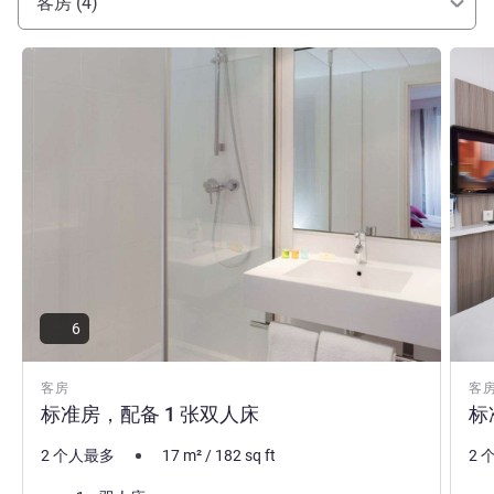
客房 (4)
请参阅详情
请参
6
客房
客
标准房，配备 1 张双人床
标
2 个人最多
17
m²
/
182
sq ft
2 
床上用品
床