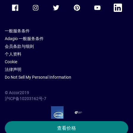
Accor Facebook
Accor Instagram
Accor Twitter
Accor Pinterest
Accor Youtube
Accor Li
一般服务条件
Adagio 一般服务条件
会员条款与细则
个人资料
Cookie
法律声明
Do Not Sell My Personal Information
© Accor2019
沪ICP备10203162号-7
SSL Secure – globalSign
查看价格