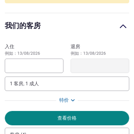
邻码头，您可以乘坐轮船前往马赛、巴斯蒂亚的科西嘉城
市、阿雅克肖或 Île Rousse，甚至前往马略卡或撒丁岛的托
雷斯港。
我们的客房
格勒诺布尔位于山脚下，是运动（徒步旅行、滑雪等）、文
化参观（格勒诺布尔博物馆、Dauphinois 博物馆等）或全
预订此酒店
然放松身心的理想目的地。无论冬夏，每个人都可以在这里
入住
退房
找到自己喜欢的活动。欢迎光临宜必思尚品酒店！
例如：13/08/2026
例如：13/08/2026
我们获得了必维国际检验集团的安心悦界认证，确保部署
全面的卫生措施，以优越的条件欢迎您的光临。期待很快与
您见面。
1 客房, 1 成人
ELISA GRONDIN 酒店管理
特价
查看价格