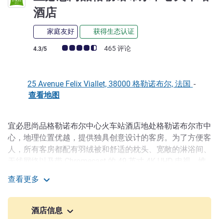
3 星
酒店
家庭友好
获得生态认证
客户意见评级 (ALL 评级)
465 评论
4.3/5
25 Avenue Felix Viallet, 38000 格勒诺布尔, 法国
-
查看地图
宜必思尚品格勒诺布尔中心火车站酒店地处格勒诺布尔市中
描述
心，地理位置优越，提供独具创意设计的客房。为了方便客
人，所有客房都配有羽绒被和舒适的枕头、宽敞的淋浴间、
无线网络以及带 Chromecast 的 49 英寸 4K UHD 电视。惟
愿所有的客人都能放松身心！
查看更多
宜必思尚品格勒诺布尔中心火车站酒店
在土伦这个阳光明媚的港口城市，您一定会爱上地中海的惬
意生活。从军港到歌剧院，您可以尽情探索其标志性景点，
酒店信息
去 Cours Lafayette 市场尽享丰富美食。 我们的土伦酒店紧