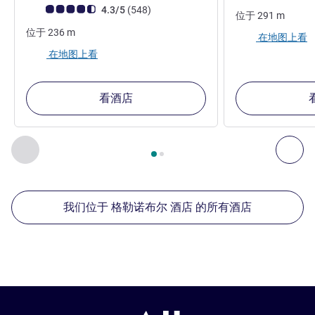
客户意见评级 (ALL 评级)
评论
4.3/5
(548
)
位于
291
m
位于
236
m
在地图上看
在地图上看
看酒店
第
1
页，共
2
页
, 我们在附近的其他酒店 1 :, 我们在附近的其他酒
上一个 - 我们在附近的其他酒店
下
我们位于 格勒诺布尔 酒店 的所有酒店