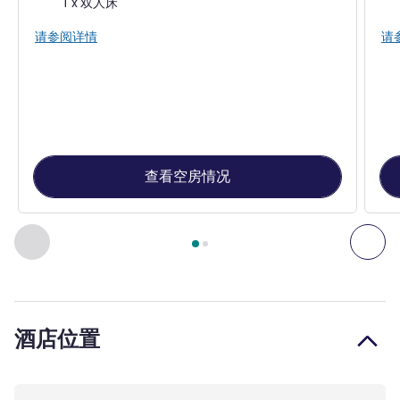
1 x 双人床
请参阅详情
请
查看空房情况
第
1
页，共
2
页
, 客房 1 : 标准房，配备 1 张双人床 , 客房 2
上一个 - 客房
下一
酒店位置