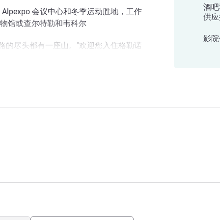
酒吧
lpexpo 会议中心和冬季运动胜地，工作
供应
物馆或查尔特勒和韦科尔
影院
："每条路的尽头都有一座山。"欢迎您入住格勒诺
息，在 Café Pourpre 用餐，探索格
球场观看比赛。我们期待您的光临。
尔美居酒店