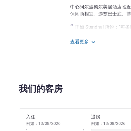
中心阿尔波德尔美居酒店临近 A
休闲两相宜。游览巴士底、博
正如 Stendhal 所说
布尔中心阿尔波德尔美居酒店放松休
查看更多
勒诺布尔，或者在阿尔卑斯山
格勒诺布尔中心阿尔波德
Philippe DUCHAMP 酒店管理
我们的客房
预订此酒店
入住
退房
例如：13/08/2026
例如：13/08/2026