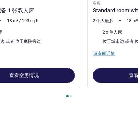
客房
备 1 张双人床
Standard room wit
18
m²
/
193
sq ft
2 个人最多
18
m²
床上用品
床
2 x 单人床
景色:
位于城市边 或者 位于庭院旁边
位
请参阅详情
查看空房情况
查
, 客房 1 : 标准房，配备 1 张双人床 , 客房 2 : Standard room with t