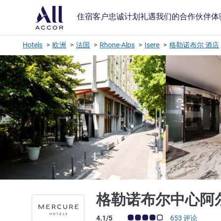
住宿
客户忠诚计划
礼遇
我们的合作伙伴
体
Hotels
欧洲
法国
Rhone-Alps
Isere
格勒诺布尔 酒店
格勒诺布尔中心阿
客户意见评级 (ALL 评级)
4.1/5
653 评论