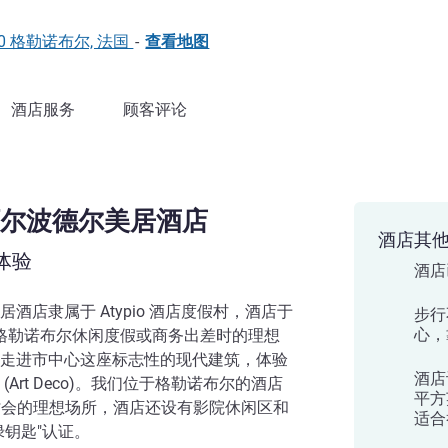
 38000 格勒诺布尔, 法国
-
查看地图
酒店服务
顾客评论
尔波德尔美居酒店
酒店其
体验
酒店
酒店隶属于 Atypio 酒店度假村，酒店于
步行
心，
在格勒诺布尔休闲度假或商务出差时的理想
走进市中心这座标志性的现代建筑，体验
酒店设
Art Deco)。我们位于格勒诺布尔的酒店
平方
研讨会的理想场所，酒店还设有影院休闲区和
适合
绿钥匙"认证。