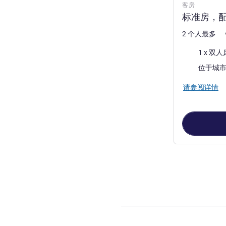
客房
标准房，配
2 个人最多
床上用品
1 x 双人
景色:
请参阅详情
第
1
页，共
2
页