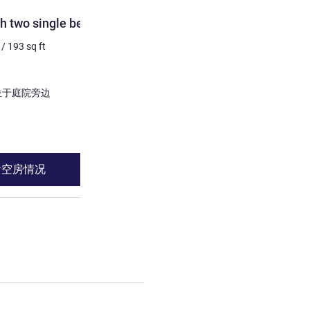
客房
h two single beds
尊享房，配备 1 张双人床
/
193
sq ft
2 个人最多
21
m²
/
226
sq 
床上用品
1 x 双人床
景色:
于城市边 或者 位于庭院旁边
位于城市边 或者 位于庭
请参阅详情
看空房情况
查看空房情
wo single beds