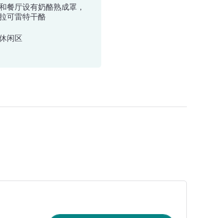
和餐厅设有奶酪熟成罩，
拉可雷特干酪
休闲区