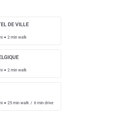
EL DE VILLE
mi
2
min
walk
BELGIQUE
mi
2
min
walk
mi
25
min
walk
/
6
min
drive