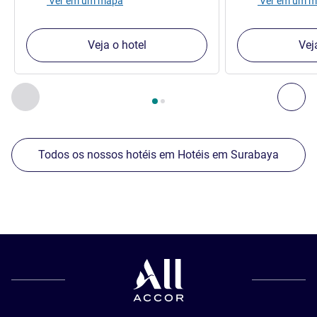
Ver em um mapa
Ver em um 
Veja o hotel
Vej
Página
1
de
2
, Os nossos outros estabelecimentos nas proxim
Anterior - Os nossos outros estabelecimentos nas proxim
Seg
Todos os nossos hotéis em Hotéis em Surabaya