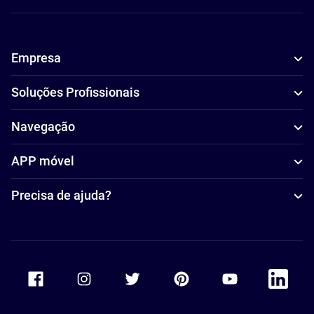
Empresa
Soluções Profissionais
Navegação
APP móvel
Precisa de ajuda?
Accor Facebook
Accor Instagram
Accor Twitter
Accor Pinterest
Accor Youtube
Accor Li