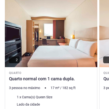
2
QUARTO
QU
Quarto normal com 1 cama dupla.
Qu
3 pessoa no máximo
17
m²
/
182
sq ft
3 p
Cama
Ca
1 x Cama(s) Queen Size
Vistas:
Vist
Lado da cidade