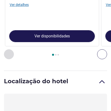
Ver detalhes
Ver
Ver disponibilidades
Página
1
de
3
, Quarto 1 : Quarto normal com 1 cama dupla. , 
Anterior - Quarto
Seg
Localização do hotel