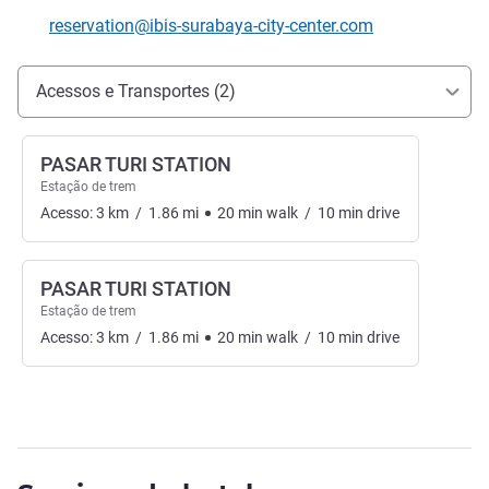
E-mail de contacto
reservation@ibis-surabaya-city-center.com
Acesso e transporte
Acessos e Transportes (2)
PASAR TURI STATION
Estação de trem
Acesso:
3
km
/
1.86
mi
20
min
walk
/
10
min
drive
PASAR TURI STATION
Estação de trem
Acesso:
3
km
/
1.86
mi
20
min
walk
/
10
min
drive