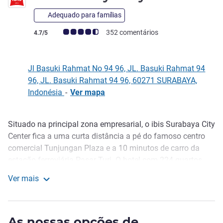
Adequado para famílias
Nota clientes Avis (Classificação ALL)
352 comentários
4.7/5
Jl Basuki Rahmat No 94 96, JL. Basuki Rahmat 94
96, JL. Basuki Rahmat 94 96, 60271 SURABAYA,
Indonésia
-
Ver mapa
Situado na principal zona empresarial, o ibis Surabaya City
Descrição
Center fica a uma curta distância a pé do famoso centro
comercial Tunjungan Plaza e a 10 minutos de carro da
estação ferroviária Pasar Turi. O hotel com 224 quartos
modernos e minimalistas inclui a nova roupa de cama ibis,
Ver mais
4 salas de reuniões modernas com alta tecnologia, bar no
ibis Surabaya City Center
átrio e restaurante. Ideal para viajantes de negócios e lazer.
Surabaya is well known as the city of heroes. Many
As nossas opções de