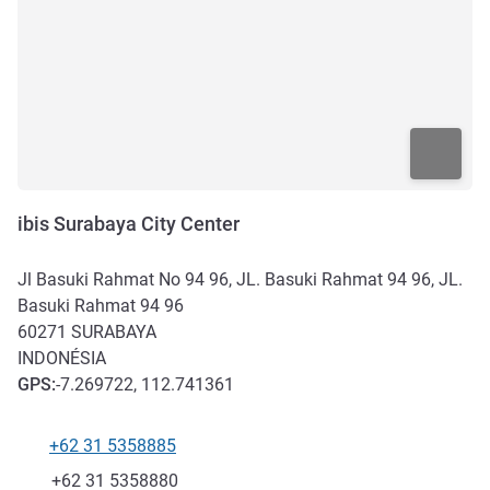
ibis Surabaya City Center
Jl Basuki Rahmat No 94 96, JL. Basuki Rahmat 94 96, JL.
Basuki Rahmat 94 96
60271
SURABAYA
INDONÉSIA
GPS
:
-7.269722, 112.741361
+62 31 5358885
Telefone
Fax
+62 31 5358880