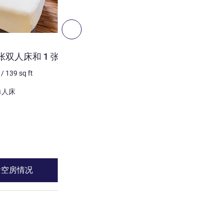
6
下一个 - 客房
客房
 张双人床和 1 张折叠床
双人床公寓 - 专为特殊需
/
139
sq ft
2 个人最多
12
m²
/
129
sq 
床上用品
和 1 x 单人床
1 x 双人床
请参阅详情
看空房情况
查看空房情
备 1 张双人床和 1 张折叠床