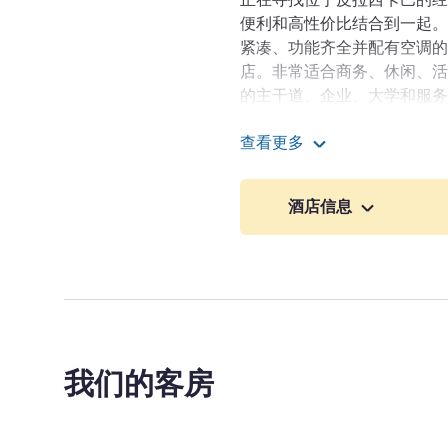
便利和高性价比结合到一起。
紧凑、功能齐全并配有空调的
店。非常适合商务、休闲、活
的主干道、企业、大学和服务
舒适地探索皮拉西卡巴。这座
查看更多
点（如波尔图竞技场）。宜必
皮拉西卡巴宜必思快捷酒
这座城市。
酒店信息
欢迎光临宜必思快捷皮拉西
中心对面，靠近主要高速公路和
心和 Thermas 水上乐园。
ENRIQUE VILLALOBOS 酒
我们的客房