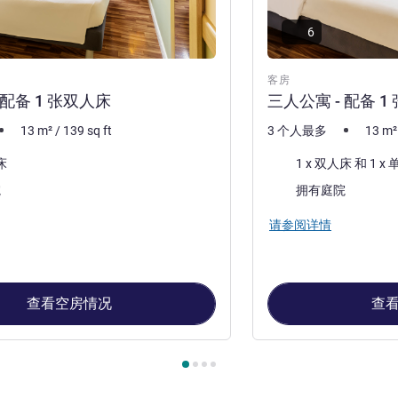
6
客房
 配备 1 张双人床
三人公寓 - 配备 1
13
m²
/
139
sq ft
3 个人最多
13
m²
床上用品
床
1 x 双人床 
景色:
院
拥有庭院
请参阅详情
查看空房情况
查
, 客房 1 : 双人公寓 - 配备 1 张双人床 , 客房 2 : 三人公寓 - 配