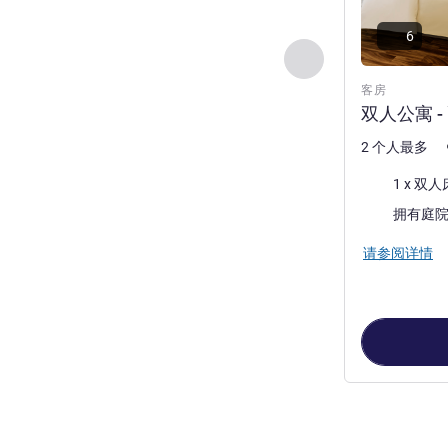
6
上一个 - 客房
客房
双人公寓 -
2 个人最多
床上用品
1 x 双人
景色:
拥有庭
请参阅详情
第
1
页，共
4
页