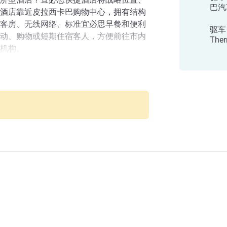
巴汽
酒店靠近皮拉西卡巴购物中心，拥有结构
客房、无线网络、标准宜必思早餐和便利
驱车
动、购物或短期住宿客人，方便前往市内
The
机构。
城市拥有诸多企业、大学、美食和传统景
思快捷皮拉西卡巴酒店可以让您慢慢品味
店
卡巴酒店！酒店地理位置优越，就在购物
旅游景点：波尔图竞技场、Engenho 中
店管理