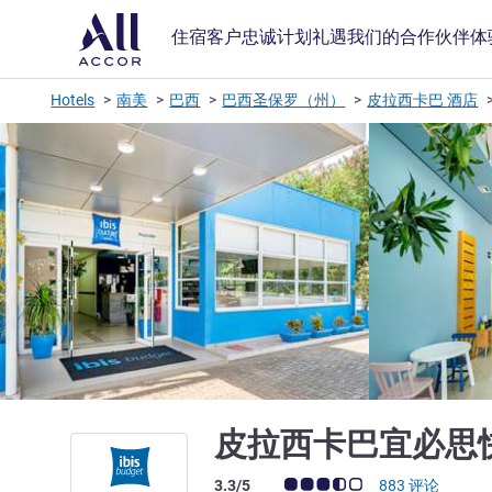
住宿
客户忠诚计划
礼遇
我们的合作伙伴
体
Hotels
南美
巴西
巴西圣保罗（州）
皮拉西卡巴 酒店
皮拉西卡巴宜必思
客户意见评级 (ALL 评级)
3.3/5
883 评论