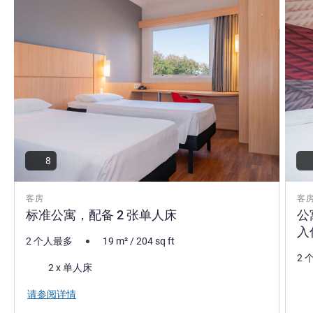
8
客房
客
标准公寓，配备 2 张单人床
公
入
2 个人最多
19
m²
/
204
sq ft
2 
床上用品
2 x 单人床
床
请参阅详情