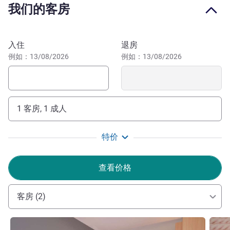
我们的客房
玩。
皮拉西卡巴集商务、休闲与美食于一体，市内企业林立、高
预订此酒店
校云集，还有极具本土风情的波尔图竞技场。宜必思皮拉西
入住
退房
卡巴酒店地理位置优越、出行便捷、环境舒适，是理想的下
例如：13/08/2026
例如：13/08/2026
榻之选。
欢迎莅临宜必思皮拉西卡巴酒店！酒店正对市内购物中
心，客房舒适，配备无线网络，设有 24 小时酒吧，晚餐供
1 客房, 1 成人
应 Sponta 披萨。祝您在酒店住得愉快舒心！
ENRIQUE VILLALOBOS 酒店管理
特价
查看价格
客房 (2)
请参阅详情
请参