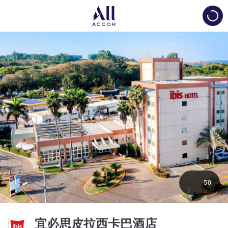
Load
50
3 星
宜必思皮拉西卡巴酒店