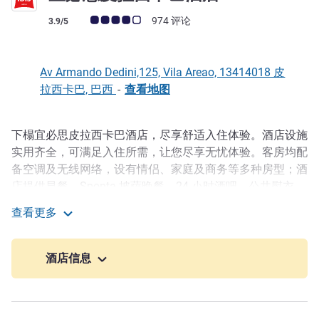
客户意见评级 (ALL 评级)
974 评论
3.9/5
Av Armando Dedini,125, Vila Areao, 13414018 皮
拉西卡巴, 巴西
-
查看地图
下榻宜必思皮拉西卡巴酒店，尽享舒适入住体验。酒店设施
描述
实用齐全，可满足入住所需，让您尽享无忧体验。客房均配
备空调及无线网络，设有情侣、家庭及商务等多种房型；酒
店提供早餐、Sponta 披萨晚餐、24 小时酒吧、公共熨衣
间，以及与第三方合作运营的停车场。酒店允许携带宠物入
查看更多
住，但仅限小型宠物，需额外付费并出示疫苗接种证明。
宜必思皮拉西卡巴酒店
酒店旁边就是皮拉西卡巴购物中心，汇集了许多购物和休闲
酒店信息
娱乐场所。另外，驱车 10 分钟可到达 Rua do Porto 公园，
欣赏美丽的皮拉西卡巴河。 酒店距市政动物园仅 3 分钟车
程，距水上博物馆 4 分钟车程，距市政水族馆 6 分钟车
程。Thermas 水上乐园距酒店仅 27 分钟车程，适合全家游