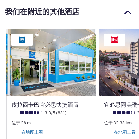
我们在附近的其他酒店
2 星
皮拉西卡巴宜必思快捷酒店
宜必思阿美瑞
客户意见评级 (ALL 评级)
评论
客户意见评级 (ALL
3.3/5
(881
)
3
位于
28
m
位于
32.38
km
在地图上看
在地图上看