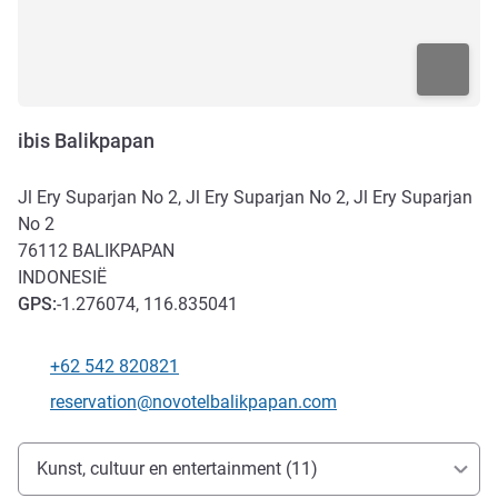
ibis Balikpapan
Jl Ery Suparjan No 2, Jl Ery Suparjan No 2, Jl Ery Suparjan
No 2
76112
BALIKPAPAN
INDONESIË
GPS
:
-1.276074, 116.835041
+62 542 820821
Telefoon
E-mailadres voor contact
reservation@novotelbalikpapan.com
Toegang en transport
Kunst, cultuur en entertainment (11)