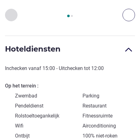
Pagina
1
van
2
, Kunst, cultuur en entertainment 1 :, Kunst, cu
Vorige - Kunst, cultuur en entertainment
Vol
Hoteldiensten
Inchecken vanaf
15:00
- Uitchecken tot
12:00
Op het terrein
Zwembad
Parking
Pendeldienst
Restaurant
Rolstoeltoegankelijk
Fitnessruimte
Wifi
Airconditioning
Ontbijt
100% niet-roken