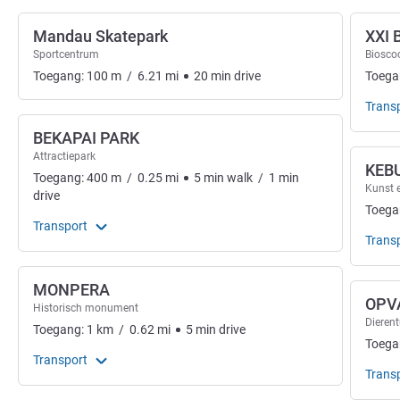
Mandau Skatepark
XXI
Sportcentrum
Biosco
Toegang:
100
m
/
6.21
mi
20
min
drive
Toega
Trans
BEKAPAI PARK
Attractiepark
KEB
Toegang:
400
m
/
0.25
mi
5
min
walk
/
1
min
Kunst e
drive
Toega
Transport
Trans
MONPERA
OPV
Historisch monument
Dierent
Toegang:
1
km
/
0.62
mi
5
min
drive
Toega
Transport
Trans