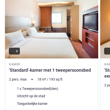
6
KAMER
KA
'Standard'-kamer met 1 tweepersoonsbed
'S
ee
2 pers. max
18
m²
/
193
sq ft
2 p
Beddengoed
1 x Tweepersoonsbed(den)
Bed
Uitzicht:
Uitzicht op de stad
Uitz
Toegankelijke kamer