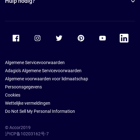
Hulp nodig?
Accor Facebook
Accor Instagram
Accor Twitter
Accor Pinterest
Accor Youtube
Accor Li
Algemene Servicevoorwaarden
Adagio's Algemene Servicevoorwaarden
Algemene voorwaarden voor lidmaatschap
Persoonsgegevens
Cookies
Wettelijke vermeldingen
Do Not Sell My Personal Information
© Accor2019
沪ICP备10203162号-7