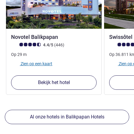
5 sterren
Novotel Balikpapan
Swissôtel
Avis-klantbeoordeling (ALL beoordeling)
beoordelingen
Avis-klantbe
4.4/5
(446
)
Op
29
m
Op
36.811
k
Zien op een kaart
Zien op 
Bekijk het hotel
Al onze hotels in Balikpapan Hotels