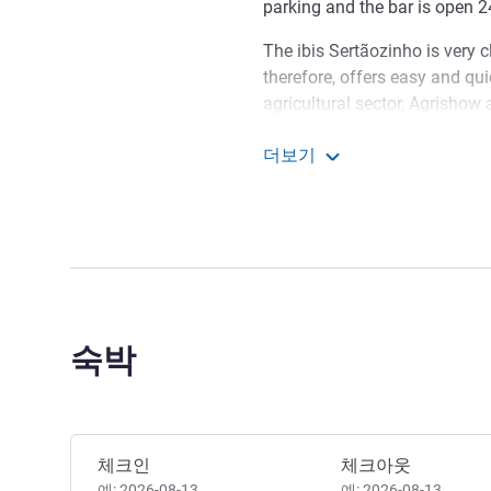
parking and the bar is open 2
The ibis Sertãozinho is very c
therefore, offers easy and qu
agricultural sector, Agrishow
time to get to know some attra
더보기
and Leisure Park Gustavo Sim
ibis Sertaozinho
is a 15-minute drive from the 
Whether for business or pleasu
located city in the interior o
regions, keeping the quiet a
Welcome to ibis Sertaozinho
숙박
enjoy the city, our hotel infr
value for money offers you a
호텔 관리
이 호텔 예약하기
체크인
체크아웃
예: 2026-08-13
예: 2026-08-13