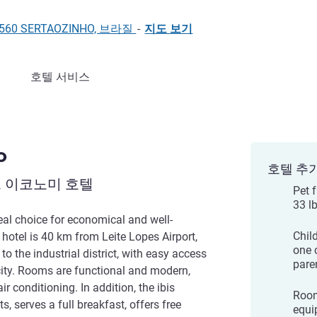
4179560 SERTAOZINHO, 브라질
-
지도 보기
호텔 서비스
o
호텔 추
 이코노미 호텔
Pet f
33 l
deal choice for economical and well-
Chil
otel is 40 km from Leite Lopes Airport,
one 
 to the industrial district, with easy access
pare
city. Rooms are functional and modern,
ir conditioning. In addition, the ibis
Room
, serves a full breakfast, offers free
equi