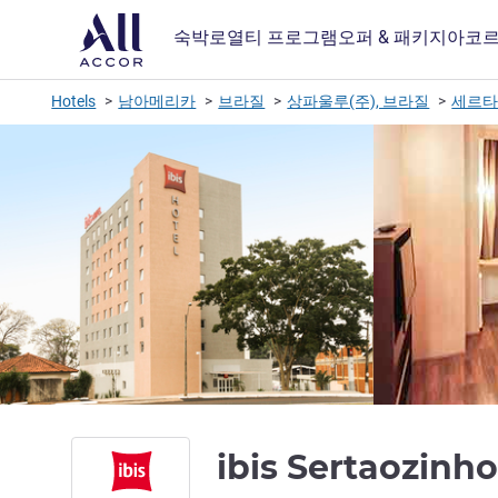
숙박
로열티 프로그램
오퍼 & 패키지
아코르
Hotels
남아메리카
브라질
상파울루(주), 브라질
세르타
ibis Sertaozinh