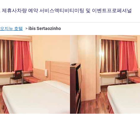
 제휴사
차량 예약 서비스
액티비티
미팅 및 이벤트
프로페셔널
오지뉴 호텔
ibis Sertaozinho
3성
o