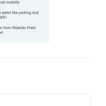
ced mobility
y perks like parking and
 WIFI
m from Ribeirão Preto
rt