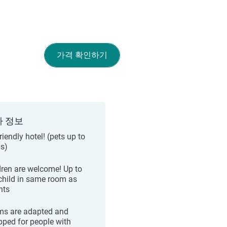
가격 확인하기
가 정보
riendly hotel! (pets up to
bs)
dren are welcome! Up to
child in same room as
nts
s are adapted and
pped for people with