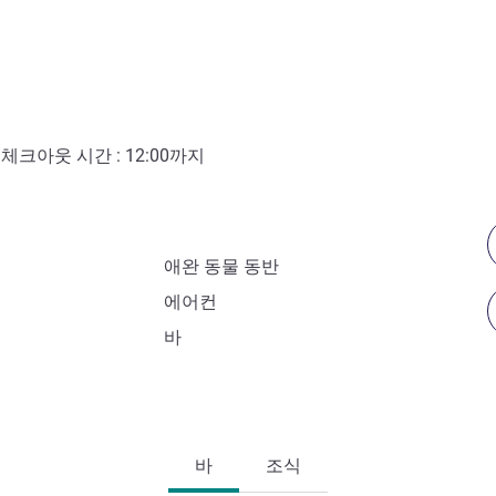
- 체크아웃 시간 :
12:00
까지
애완 동물 동반
에어컨
바
바
조식