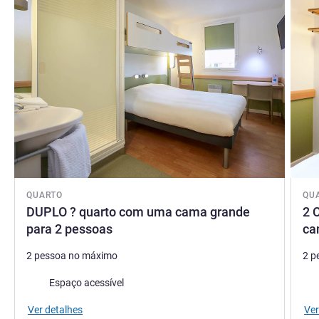
QUARTO
QU
DUPLO ? quarto com uma cama grande
2 
para 2 pessoas
ca
2 pessoa no máximo
2 p
Ca
Espaço acessível
Ver detalhes
Ver