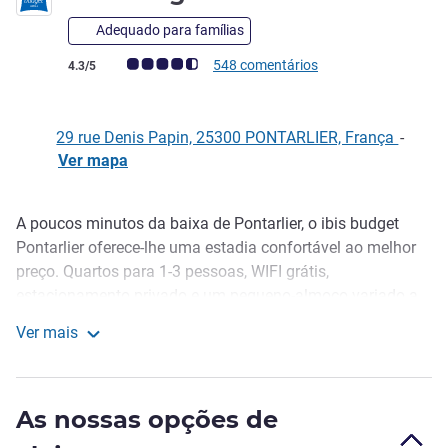
Adequado para famílias
Nota clientes Avis (Classificação ALL)
548 comentários
4.3/5
29 rue Denis Papin, 25300 PONTARLIER, França
-
Ver mapa
A poucos minutos da baixa de Pontarlier, o ibis budget
Descrição
Pontarlier oferece-lhe uma estadia confortável ao melhor
preço. Quartos para 1-3 pessoas, WIFI grátis,
estacionamento privado e um pequeno-almoço variado a
um preço acessível. Ideal para uma paragem, com a
Ver mais
família ou numa viagem de negócios. Também pode
ibis budget Pontarlier
aproveitar o restaurante do hotel ibis nas proximidades
para os seus jantares durante a semana. Kamilia Ezzaydi -
As nossas opções de
Diretora do Hotel