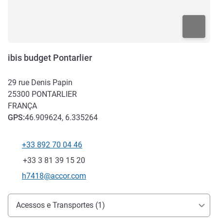
ibis budget Pontarlier
29 rue Denis Papin
25300
PONTARLIER
FRANÇA
GPS
:
46.909624, 6.335264
+33 892 70 04 46
Telefone
Fax
+33 3 81 39 15 20
E-mail de contacto
h7418@accor.com
Acesso e transporte
Acessos e Transportes (1)