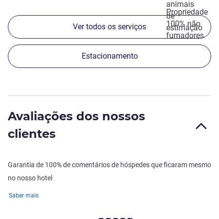
animais
Propriedade
de
100% não
Ver todos os serviços
estimação
fumadores
Estacionamento
Avaliações dos nossos
clientes
Garantia de 100% de comentários de hóspedes que ficaram mesmo
no nosso hotel
Saber mais