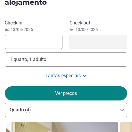
alojamento
Pontarlier é uma cidade emblemática nas Haut-Doubs, é
conhecida pelo seu património, em particular pelo Château
de Joux e pelas suas destilarias de absinto.
Reservar este hotel
Check-in
Check-out
ex: 13/08/2026
ex: 13/08/2026
1 quarto, 1 adulto
Tarifas especiais
Ver preços
Quarto (4)
Ver detalhes
Ver de