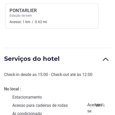
PONTARLIER
Estação de trem
Acesso:
1
km
/
0.62
mi
Serviços do hotel
Check-in
desde as
15:00
-
Check-out
até às
12:00
No local
Estacionamento
Aceitam-
Acesso para cadeiras de rodas
Wi-Fi
se
Ar condicionado