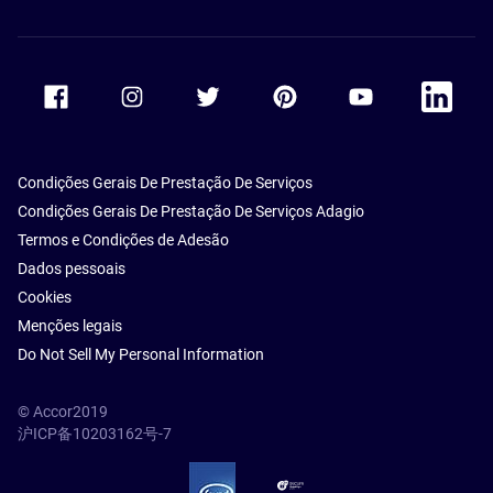
Accor Facebook
Accor Instagram
Accor Twitter
Accor Pinterest
Accor Youtube
Accor Li
Condições Gerais De Prestação De Serviços
Condições Gerais De Prestação De Serviços Adagio
Termos e Condições de Adesão
Dados pessoais
Cookies
Menções legais
Do Not Sell My Personal Information
© Accor2019
沪ICP备10203162号-7
SSL Secure – globalSign