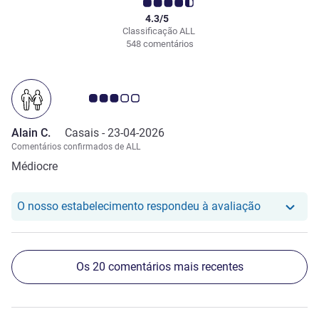
4.3/5
Classificação ALL
548 comentários
Nota clientes Avis 3.0/5
Alain C.
Casais -
23-04-2026
Comentários confirmados de ALL
Médiocre
O nosso hot
O nosso estabelecimento respondeu à avaliação
Os 20 comentários mais recentes