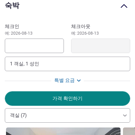
숙박
just a 20-minute drive. From Foz do Iguaçu you can reach
Ponte da Amizade. In 30 minutes, Ciudad del Este, in
Paraguay, and walk around local shops. Also visit the
이 호텔 예약하기
체크인
체크아웃
Argentine city of Puerto Iguazu to buy quality clothes.
예: 2026-08-13
예: 2026-08-13
Staying at ibis Foz do Iguaçu means beautiful tours,
visiting other countries and even gives you the opportunity
to enjoy the bohemian city, for a great price. Book now and
come to know Foz do Iguaçu.
1 객실, 1 성인
Welcome to Ibis Foz do Iguaçu! We have all LCAH SAFE
특별 요금
protocols in place to ensure your comfort and safety. Enjoy
the hotel's privileged location and the wonders of our city!
가격 확인하기
The Ibis Foz Team.
Leandro JESUS 호텔 관리
객실 (7)
세부 정보 보기
세부 