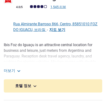
고객 평점 (ALL 평가)
1,545 리뷰
4.0/5
Rua Almirante Barroso 866, Centro, 85851010 FOZ
DO IGUACU, 브라질
-
지도 보기
Ibis Foz do Iguaçu is an attractive central location for
호텔설명
business and leisure, just meters from Argentina and
Paraguay. Reception desk travel agency, laundry, and
parking for electric vehicles. Modern rooms with double
beds, 2 or 3 single beds, for up to 5 people, equipped with
더보기
WiFi, Smart TV, refrigerator, hairdryer and air conditioning.
ibis Foz Do Iguacu
Enjoy the daily breakfast from 6:30 to 10:00 and our 24h
bar!
호텔 정보
Ibis Foz do Iguaçu is located in the city center, with easy
access to the city's sights. With a 37-minute drive you can
visit Iguazu Falls in all its beauty, and Parque das Aves is