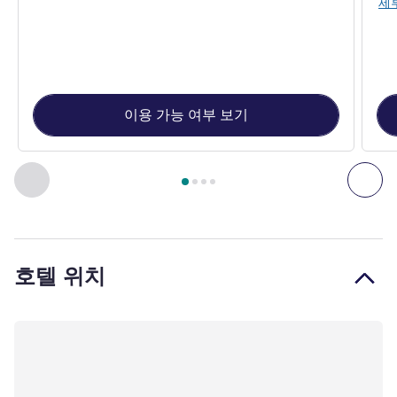
세
이용 가능 여부 보기
4
/
1
페이지
, 객실 1 : Standard Room with a double bed , 객실 2 :
이전 - 객실
다음
호텔 위치