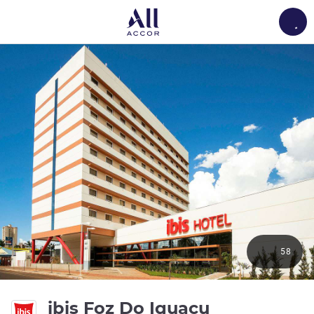
Load
58
3성
ibis Foz Do Iguacu