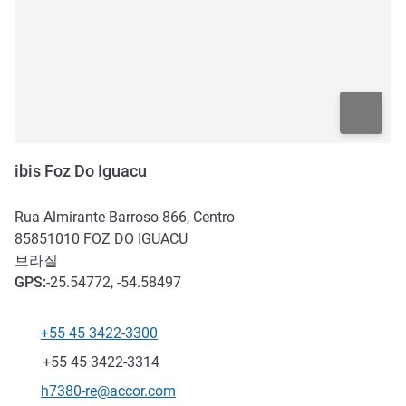
ibis Foz Do Iguacu
Rua Almirante Barroso 866, Centro
85851010
FOZ DO IGUACU
브라질
GPS
:
-25.54772, -54.58497
+55 45 3422-3300
전화
팩스
+55 45 3422-3314
E-mail
h7380-re@accor.com