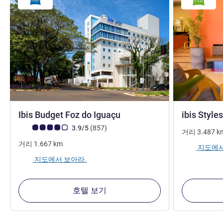
2.5성
Ibis Budget Foz do Iguaçu
ibis Style
고객 평점 (ALL 평가)
리뷰
3.9/5
(857
)
거리
3.487
k
거리
1.667
km
지도에서
지도에서 보아라.
호텔 보기