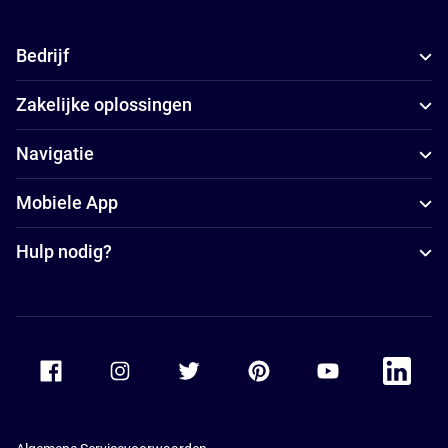
Bedrijf
Zakelijke oplossingen
Navigatie
Mobiele App
Hulp nodig?
Accor Facebook
Accor Instagram
Accor Twitter
Accor Pinterest
Accor Youtube
Accor Li