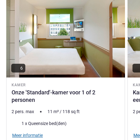
6
KAMER
KA
Onze 'Standard'-kamer voor 1 of 2
Ka
personen
ee
2 pers. max
11
m²
/
118
sq ft
2 p
Beddengoed
Bed
1 x Queensize bed(den)
Meer informatie
Mee