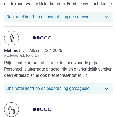
en de muur was te klein daarvoor. Er miste een nachtkastje.
Ontbijtbuffet: klef brood, niet veel keus bij yoghurt en
cereals, jam was meer een saus dan jam. Kortom: niet wat
Ons hotel heef
Ons hotel heeft op de beoordeling gereageerd
ik gewend ben van Ibis.
Avis-klantbeoordeling 2.0/5
Mehmet T.
Alleen -
22-4-2026
ALL bevestigde berichten
Prijs locatie prima hotelkamer is goed voor de prijs.
Personeel is uitermate ongeschrikt en onvriendelijk spreken
geen engels zien er ook niet representatief uit
Ons hotel heef
Ons hotel heeft op de beoordeling gereageerd
Avis-klantbeoordeling 2.0/5