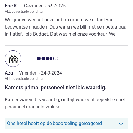
Eric K.
Gezinnen -
6-9-2025
ALL bevestigde berichten
We gingen weg uit onze airbnb omdat we er last van
bedwantsen hadden. Dus waren we blij met een betaalbaar
initiatief. Ibis Budget. Dat was niet onze voorkeur. We
waren tevreden met de klantviendelijkheid, maar de
beperktecruimte, een paar m2 om te slapen en te douchen,
is niet ons ding. Voor dzt alleen als aanbid vinden we Ibis
Avis-klantbeoordeling 3.5/5
toch vrij duur.
Azg
Vrienden -
24-9-2024
ALL bevestigde berichten
Kamers prima, personeel niet Ibis waardig.
Kamer waren Ibis waardig, ontbijt was echt beperkt en het
personeel mag iets vrolijker.
Ons hotel heef
Ons hotel heeft op de beoordeling gereageerd