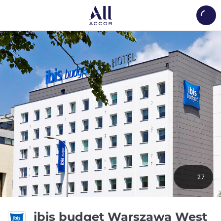
Load
27
ibis budget Warszawa West