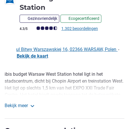
1 ster
Station
Gezinsvriendelijk
Ecogecertificeerd
Avis-klantbeoordeling (ALL beoordeling)
1.302 beoordelingen
4.3/5
ul Bitwy Warszawskiej 16, 02366 WARSAW, Polen
-
Bekijk de kaart
ibis budget Warsaw West Station hotel ligt in het
Omschrijving
stadscentrum, dicht bij Chopin Airport en treinstation West.
Het ligt op slechts 1,5 km van het EXPO XXI Trade Fair
Centre. Het hotel biedt goede toegang tot de belangrijkste
plaatsen in Warschau. Het hotel heeft 163 kamers met
Bekijk meer
airconditioning, een douche en toilet, waaronder twee
ibis budget Warszawa West Station
toegankelijke kamers. Het ibis budget Warsaw West
Station biedt een ontbijtbuffet.