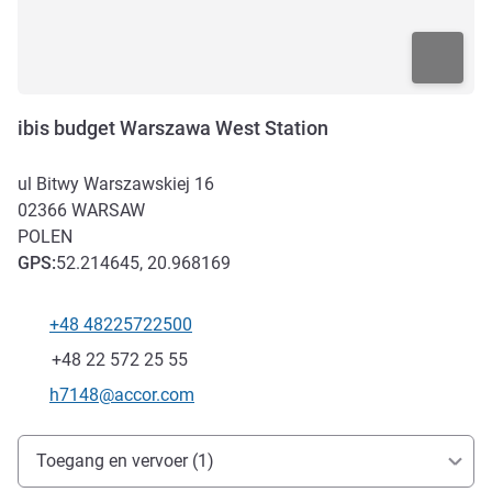
ibis budget Warszawa West Station
ul Bitwy Warszawskiej 16
02366
WARSAW
POLEN
GPS
:
52.214645, 20.968169
+48 48225722500
Telefoon
Fax
+48 22 572 25 55
E-mailadres voor contact
h7148@accor.com
Toegang en transport
Toegang en vervoer (1)