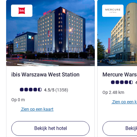
3 sterren
ibis Warszawa West Station
Mercure Wars
Avis-klantbeoorde
4
Avis-klantbeoordeling (ALL beoordeling)
beoordelingen
4.5/5
(1358
)
Op
2.48
km
Op
0
m
Zien op een 
Zien op een kaart
Bekijk het hotel
Bekij