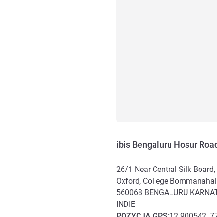
ibis Bengaluru Hosur Roa
26/1 Near Central Silk Board,
Oxford, College Bommanahall
560068
BENGALURU KARNA
INDIE
POZYCJA
GPS
:
12.900542, 7