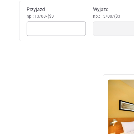
Zarezerwuj ten hotel
Przyjazd
Wyjazd
np.: 13/08/{$3
np.: 13/08/{$3
Pokaż szczeg