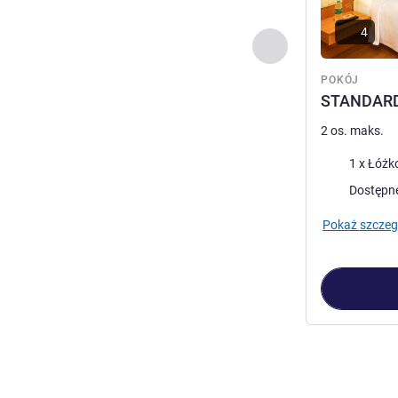
4
Poprzedni - Pokój
POKÓJ
STANDARD
2 os. maks.
Pościel
1 x Łóżk
Dostępn
Pokaż szczeg
Strona
1
z
2
, Po