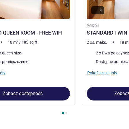
4
POKÓJ
 QUEEN ROOM - FREE WIFI
STANDARD TWIN R
18
m²
/
193
sq ft
2 os. maks.
18
m
Pościel
o queen-size
2 x Dwa pojedyncz
e pomieszczenie
Dostępne pomiesz
óły
Pokaż szczegóły
Zobacz dostępność
Zobacz
kój 1 : STANDARD QUEEN ROOM - FREE WIFI , Pokój 2 : STAN