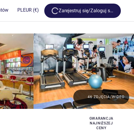
Loading...
stów
PL
EUR
(€)
Zarejestruj się/Zaloguj się
46 ZDJĘCIA/WIDEO
GWARANCJA
NAJNIŻSZEJ
CENY