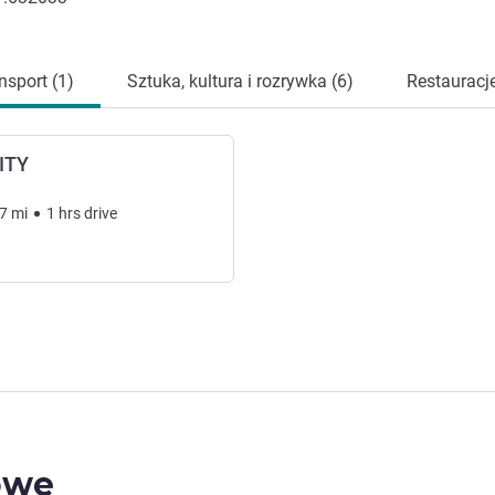
nsport (1)
Sztuka, kultura i rozrywka (6)
Restauracje
ITY
7
mi
1
hrs
drive
owe