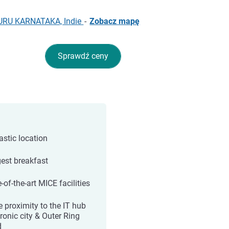
ALURU KARNATAKA, Indie
-
Zobacz mapę
Sprawdź ceny
astic location
est breakfast
-of-the-art MICE facilities
e proximity to the IT hub
ronic city & Outer Ring
d