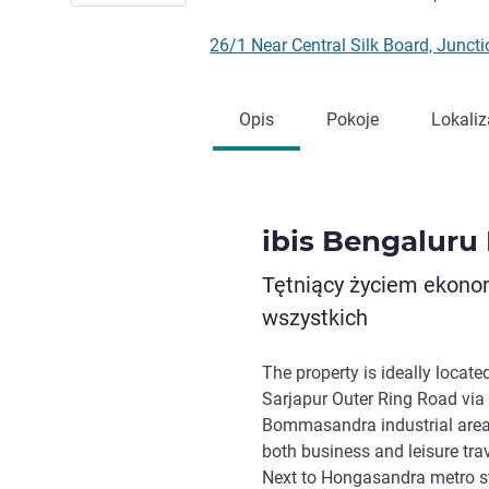
26/1 Near Central Silk Board, Jun
Opis
Pokoje
Lokaliz
ibis Bengaluru
Tętniący życiem ekonom
wszystkich
The property is ideally locate
Sarjapur Outer Ring Road via 
Bommasandra industrial area
both business and leisure trav
Next to Hongasandra metro stat