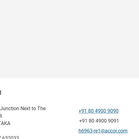
d
 Junction Next to The
+91 80 4900 9090
Telefon
i
Faks
+91 80 4900 9091
TAKA
Kontaktowy adres e-mail
h6963-re1@accor.com
7.632033