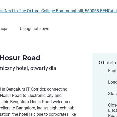
ction Next to The Oxford, College Bommanahalli, 560068 BENG
acja
Usługi hotelowe
 Hosur Road
O hotelu
iczny hotel, otwarty dla
Fant
Long
d in Bengaluru IT Corridor, connecting
State
Hosur Road to Electronic City and
. ibis Bengaluru Hosur Road welcomes
Clos
ellers to Bangalore, India's high-tech hub.
Elect
ion, the hotel is close to corporates like
Roa