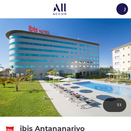
Load
53
ibis Antananarivo