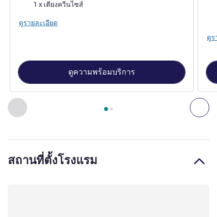
เครื่องนอน
เคร
1 x เตียงควีนไซส์
วิว:
ดูรายละเอียด
ดูร
ดูความพร้อมบริการ
หน้า
1
จาก
2
, ห้องพัก 1 : Standard Room with 1 double bed , 
ก่อนหน้า - ห้องพัก
ถัดไ
สถานที่ตั้งโรงแรม