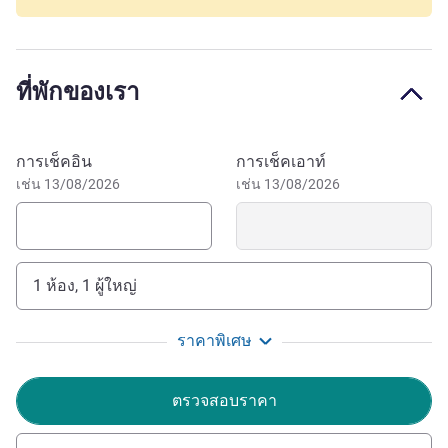
The ibis Antananarivo Ankorondrano lets you combine
work and tourism. As well as being in the heart of the
business district, it is only 15 minutes from the downtown
ที่พักของเรา
area, with quick access to the Queen's Palace, Tsimbazaza
Zoo and Lake Anosy. You can also go on an adventure on
the Royal Hill of Ambohimanga and at Lemurs' Park, an
จองโรงแรมนี้
การเช็คอิน
การเช็คเอาท์
hour's drive away. Ivato International Airport is a 15-minute
เช่น 13/08/2026
เช่น 13/08/2026
drive.
Antananarivo, capital of Madagascar, has a year-round
mild climate, and numerous attractions to enjoy. Take a
stroll around Lake Masay, near the hotel, and shopping is
1 ห้อง, 1 ผู้ใหญ่
just two minutes by car.
ราคาพิเศษ
Welcome to the Accor Group's first hotel in Madagascar.
Like no other in the world, experience our ibis Hotel & Spa
Antananarivo that will exceed all your expectations for a
ตรวจสอบราคา
memorable, unforgettable stay.