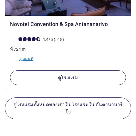
5 ดาว
Novotel Convention & Spa Antananarivo
คะแนนความคิดเห็นจากแขก (เรทติ้งบน ALL)
รีวิว รายการ
4.4/5
(518
)
ที่
724
m
ดูแผนที่
ดูโรงแรม
ดูโรงแรมทั้งหมดของเราใน โรงแรมใน อันตานานาริ
โว