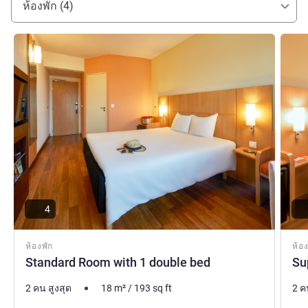
ฝ่ายบริหารโรงแรม
ห้องพัก (4)
ดูรายละเอียด
ดูรายล
4
ห้องพัก
ห้อง
Standard Room with 1 double bed
Su
2 คน สูงสุด
18
m²
/
193
sq ft
2 ค