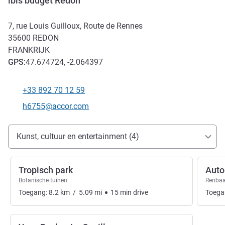
ibis budget Redon
7, rue Louis Guilloux, Route de Rennes
35600
REDON
FRANKRIJK
GPS
:
47.674724, -2.064397
+33 892 70 12 59
Telefoon
E-mailadres voor contact
h6755@accor.com
Toegang en transport
Kunst, cultuur en entertainment (4)
Tropisch park
Auto
Botanische tuinen
Renba
Toegang:
8.2
km
/
5.09
mi
15
min
drive
Toega