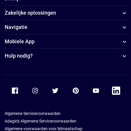
Zakelijke oplossingen
Navigatie
Mobiele App
Hulp nodig?
Accor Facebook
Accor Instagram
Accor Twitter
Accor Pinterest
Accor Youtube
Accor Li
Algemene Servicevoorwaarden
Adagio's Algemene Servicevoorwaarden
Algemene voorwaarden voor lidmaatschap