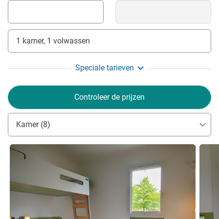
1 kamer, 1 volwassen
Speciale tarieven
Controleer de prijzen
Kamer (8)
Meer informatie
Meer i