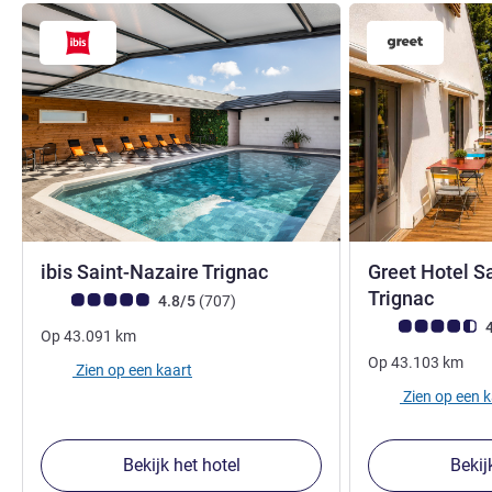
3 sterren
ibis Saint-Nazaire Trignac
Greet Hotel S
3 ster
Trignac
Avis-klantbeoordeling (ALL beoordeling)
beoordelingen
4.8/5
(707
)
Avis-klantbeoorde
4
Op
43.091
km
Op
43.103
km
Zien op een kaart
Zien op een 
Bekijk het hotel
Bekij