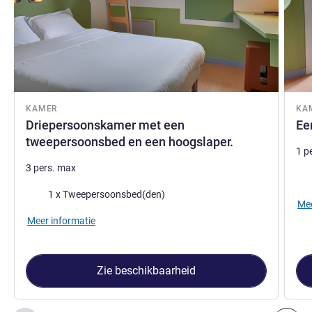
KAMER
KA
Driepersoonskamer met een
Ee
tweepersoonsbed en een hoogslaper.
1 p
3 pers. max
Bed
Beddengoed
1 x Tweepersoonsbed(den)
Mee
Meer informatie
Zie beschikbaarheid