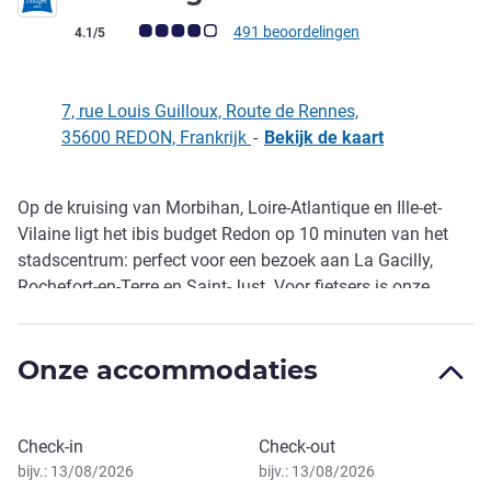
Avis-klantbeoordeling (ALL beoordeling)
491 beoordelingen
4.1/5
7, rue Louis Guilloux, Route de Rennes,
35600 REDON, Frankrijk
-
Bekijk de kaart
Op de kruising van Morbihan, Loire-Atlantique en Ille-et-
Omschrijving
Vilaine ligt het ibis budget Redon op 10 minuten van het
stadscentrum: perfect voor een bezoek aan La Gacilly,
Rochefort-en-Terre en Saint-Just. Voor fietsers is onze
locatie dicht bij het Nantes-Brest-kanaal en de rivier de
Vilaine. ´Welkom in het ibis budget Redon. Of u nu hier
Onze accommodaties
bent voor werk, sightseeing of een gezinsuitstapje, wij
garanderen u een geweldige overnachting´.
Boek dit hotel
Check-in
Check-out
bijv.: 13/08/2026
bijv.: 13/08/2026