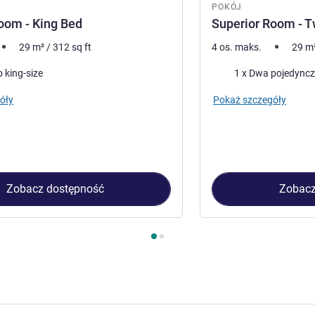
POKÓJ
oom - King Bed
Superior Room - T
29
m²
/
312
sq ft
4 os. maks.
29
m
Pościel
 king-size
1 x Dwa pojedyncz
óły
Pokaż szczegóły
Zobacz dostępność
Zobacz
kój 1 : Superior Room - King Bed , Pokój 2 : Superior Room - Twi