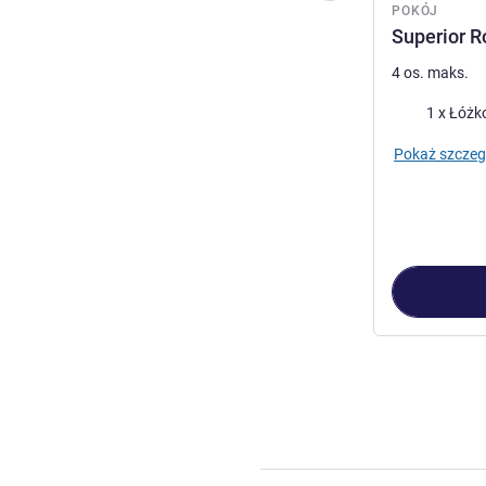
POKÓJ
Superior R
4 os. maks.
Pościel
1 x Łóżko
Pokaż szczeg
Strona
1
z
2
, Po