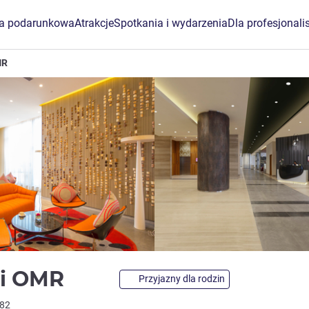
ta podarunkowa
Atrakcje
Spotkania i wydarzenia
Dla profesjonali
MR
5 gwiazdki
ai OMR
Przyjazny dla rodzin
282