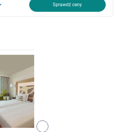
Sprawdź ceny
Pokaż szczegóły
6
Następny - Pokój