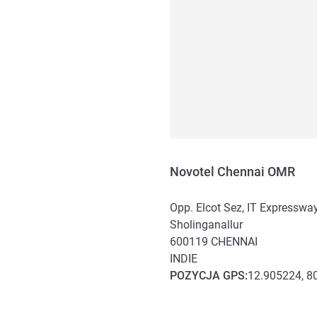
Novotel Chennai OMR
Opp. Elcot Sez, IT Expresswa
Sholinganallur
600119
CHENNAI
INDIE
POZYCJA
GPS
:
12.905224, 8
Dojazd i transport