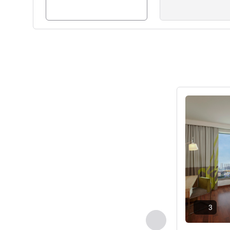
Pokaż szczeg
3
Poprzedni - Pokój