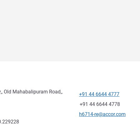
y,, Old Mahabalipuram Road,,
+91 44 6644 4777
Telefon
Faks
+91 44 6644 4778
Kontaktowy adres e-mail
h6714-re@accor.com
0.229228