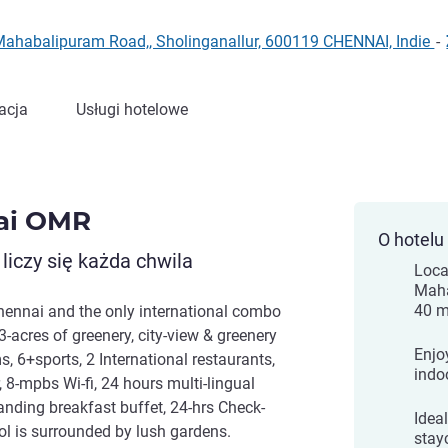
d Mahabalipuram Road,, Sholinganallur, 600119 CHENNAI, Indie
-
acja
Usługi hotelowe
ai OMR
O hotelu
 liczy się każda chwila
Loca
Maha
40 m
 Chennai and the only international combo
-acres of greenery, city-view & greenery
Enjo
, 6+sports, 2 International restaurants,
indoo
8-mpbs Wi-fi, 24 hours multi-lingual
tanding breakfast buffet, 24-hrs Check-
Ideal
ol is surrounded by lush gardens.
stay