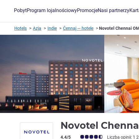
Pobyt
Program lojalnościowy
Promocje
Nasi partnerzy
Kar
Hotels
Azja
Indie
Ćennaj — hotele
Novotel Chennai O
Novotel Chenn
Ocena klientów (Ocena ALL)
4.4/5
Liczba opinii: 1 