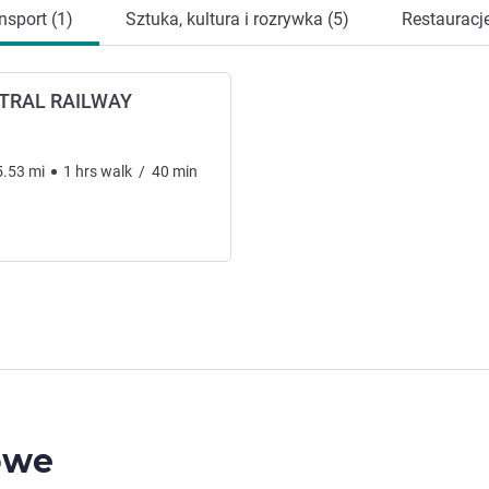
nsport (1)
Sztuka, kultura i rozrywka (5)
Restauracje
TRAL RAILWAY
5.53
mi
1
hrs
walk
/
40
min
owe