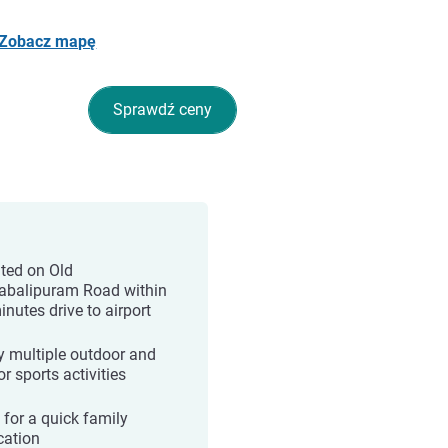
Zobacz mapę
Sprawdź ceny
ted on Old
balipuram Road within
inutes drive to airport
y multiple outdoor and
r sports activities
 for a quick family
cation