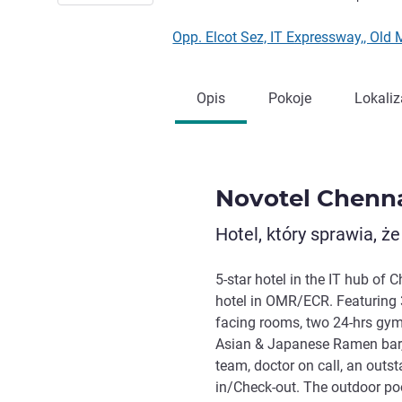
Opp. Elcot Sez, IT Expressway,, Ol
Opis
Pokoje
Lokaliz
Novotel Chenn
Hotel, który sprawia, że
5-star hotel in the IT hub of
hotel in OMR/ECR. Featuring 3
facing rooms, two 24-hrs gyms
Asian & Japanese Ramen bar, 
team, doctor on call, an outs
in/Check-out. The outdoor po