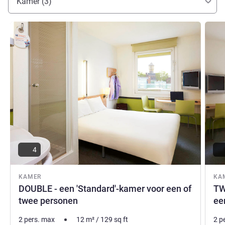
Kamer (3)
Meer informatie
Meer i
4
KAMER
KA
DOUBLE - een 'Standard'-kamer voor een of
TW
twee personen
ee
2 pers. max
12
m²
/
129
sq ft
2 p