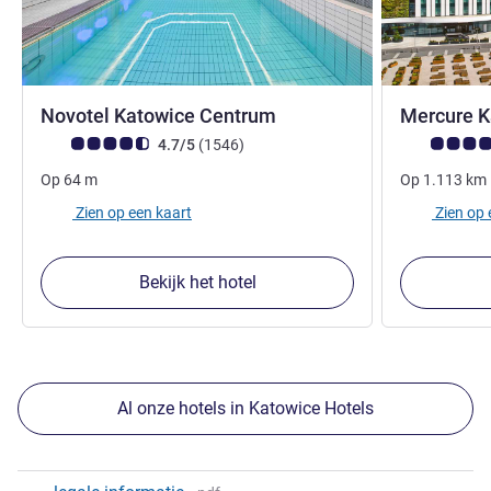
4 sterren
Novotel Katowice Centrum
Mercure 
Avis-klantbeoordeling (ALL beoordeling)
beoordelingen
Avis-klantbe
4.7/5
(1546
)
Op
64
m
Op
1.113
km
Zien op een kaart
Zien op 
Bekijk het hotel
Al onze hotels in Katowice Hotels