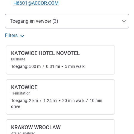
E-mailadres voor contact
H6601@ACCOR.COM
Toegang en transport
Toegang en vervoer (3)
Filters
KATOWICE HOTEL NOVOTEL
Bushalte
Toegang:
500
m
/
0.31
mi
5
min
walk
KATOWICE
Treinstation
Toegang:
2
km
/
1.24
mi
20
min
walk
/
10
min
drive
KRAKOW WROCLAW
Afslag snelweg