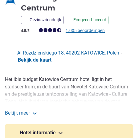
1 ster
Centrum
Gezinsvriendelijk
Ecogecertificeerd
Avis-klantbeoordeling (ALL beoordeling)
1.005 beoordelingen
4.5/5
Al Rozdzienskiego 18, 40202 KATOWICE, Polen
-
Bekijk de kaart
Het ibis budget Katowice Centrum hotel ligt in het
Omschrijving
stadscentrum, in de buurt van Novotel Katowice Centrum
en de prestigieuze tentoonstelling van Katowice - Culture
Zone. Nabijheid van iconische gebouwen van de stad
zoals: het Silezisch Museum, het internationale
Bekijk meer
congrescentrum, Spodek en de zetel van het Poolse
ibis budget Katowice Centrum
Nationale Radio Symfonie Orkest garanderen op
loopafstand vele interessante culturele, zakelijke en
Hotel informatie