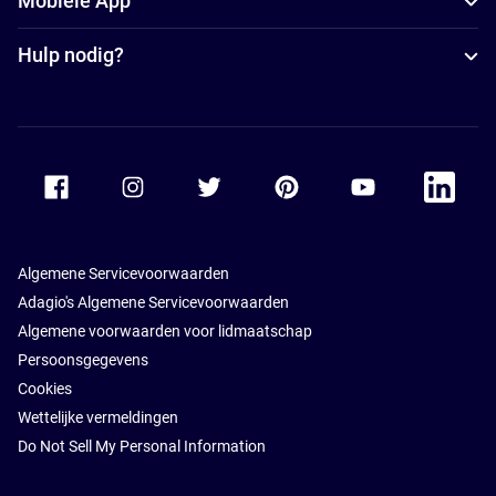
Mobiele App
Hulp nodig?
Accor Facebook
Accor Instagram
Accor Twitter
Accor Pinterest
Accor Youtube
Accor Li
Algemene Servicevoorwaarden
Adagio's Algemene Servicevoorwaarden
Algemene voorwaarden voor lidmaatschap
Persoonsgegevens
Cookies
Wettelijke vermeldingen
Do Not Sell My Personal Information