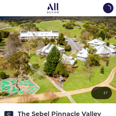
Load
27
4 ดา
The Sebel Pinnacle Valley