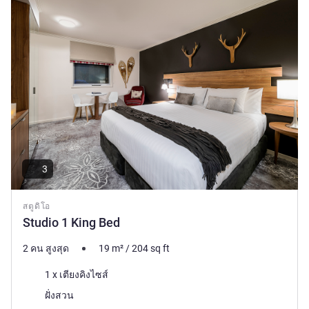
3
สตูดิโอ
Studio 1 King Bed
2 คน สูงสุด
19
m²
/
204
sq ft
เครื่องนอน
1 x เตียงคิงไซส์
วิว:
ฝั่งสวน