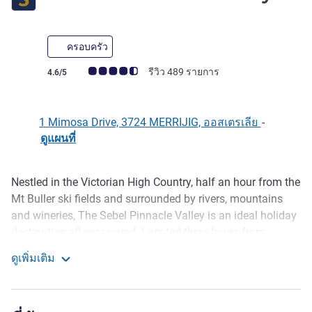
ครอบครัว
คะแนนความคิดเห็นจากแขก (เรทติ้งบน ALL)
รีวิว 489 รายการ
4.6/5
1 Mimosa Drive, 3724 MERRIJIG, ออสเตรเลีย
-
ดูแผนที่
Nestled in the Victorian High Country, half an hour from the
รายละเอียด
Mt Buller ski fields and surrounded by rivers, mountains
and wineries, The Sebel Pinnacle Valley is an ideal holiday
destination all year round. Located three hours from
Melbourne city, this contemporary resort offers stylish self
ดูเพิ่มเติม
contained apartments, plus a restaurant, bar and pool.
The Sebel Pinnacle Valley
Guests enjoy easy access to a range of outdoor activities,
including skiing in winter and bushwalking in the warmer