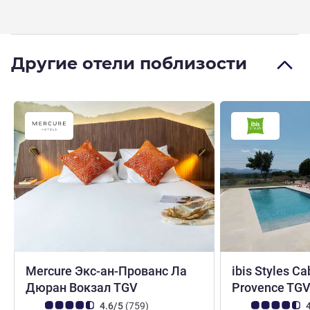
Другие отели поблизости
Mercure Экс-ан-Прованс Ла
ibis Styles Ca
4 звезды
Дюран Вокзал TGV
Provence TG
Примечание: отзывы клиентов (Рейтинг ALL)
Отзывов
Примечание: отз
4.6/5
(759
)
4