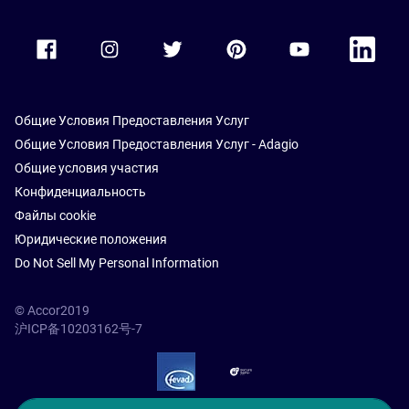
Accor Facebook
Accor Instagram
Accor Twitter
Accor Pinterest
Accor Youtube
Accor Li
Общие Условия Предоставления Услуг
Общие Условия Предоставления Услуг - Adagio
Общие условия участия
Конфиденциальность
Файлы cookie
Юридические положения
Do Not Sell My Personal Information
© Accor2019
沪ICP备10203162号-7
SSL Secure – globalSign