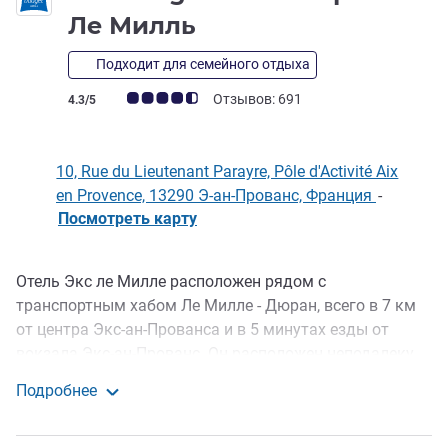
2 звезды
Ле Милль
Подходит для семейного отдыха
Примечание: отзывы клиентов (Рейтинг ALL)
Отзывов: 691
4.3/5
10, Rue du Lieutenant Parayre, Pôle d'Activité Aix
en Provence, 13290 Э-ан-Прованс, Франция
-
Посмотреть карту
Отель Экс ле Милле расположен рядом с
Описание
транспортным хабом Ле Милле - Дюран, всего в 7 км
от центра Экс-ан-Прованса и в 5 минутах езды от
вокзала Экс-ан-Прованс. Он расположен неподалеку
от крупных автотрасс и всего в 20 минутах от
Подробнее
аэропорта Марселя. Отель идеально подойдет для
ibis budget Экс-ан-Прованс Ле Милль
всех поездок. Завтрак подается с 6:30 до 9:30 по