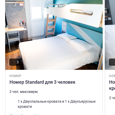
3
НОМЕР
НО
Номер Standard для 3 человек
Но
кр
3 чел. максимум
2 ч
Постель
1 x Двуспальные кровати и 1 x Двухъярусные
кровати
Пос