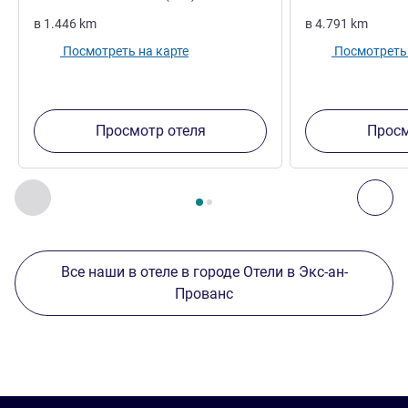
в
1.446
km
в
4.791
km
Посмотреть на карте
Посмотреть 
Просмотр отеля
Просм
Страница
1
из
2
, Другие отели поблизости 1 :, Другие оте
Назад - Другие отели поблизости
Дал
Все наши в отеле в городе Отели в Экс-ан-
Прованс