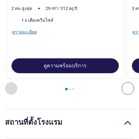
2 คน สูงสุด
29
m²
/
312
sq ft
3 ค
เครื่องนอน
เคร
1 x เตียงควีนไซส์
ดูรายละเอียด
ดูร
ดูความพร้อมบริการ
หน้า
1
จาก
3
, ห้องสวีท 1 : Superior bedroom suite with 1 doub
ก่อนหน้า - ห้องสวีท
ถัด
สถานที่ตั้งโรงแรม