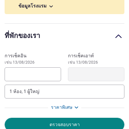
Welcome to your "home sweet home!" We look forward
ข้อมูลโรงแรม
to welcoming you to Clermont for a relaxing stay. We can't
wait to show you our excellent hospitality and count you
among our regular and treasured guests. Try us; you'll love
us.
ที่พักของเรา
ANNA BOHORODZICZ ฝ่ายบริหารโรงแรม
จองโรงแรมนี้
การเช็คอิน
การเช็คเอาท์
เช่น 13/08/2026
เช่น 13/08/2026
1 ห้อง, 1 ผู้ใหญ่
ราคาพิเศษ
ตรวจสอบราคา