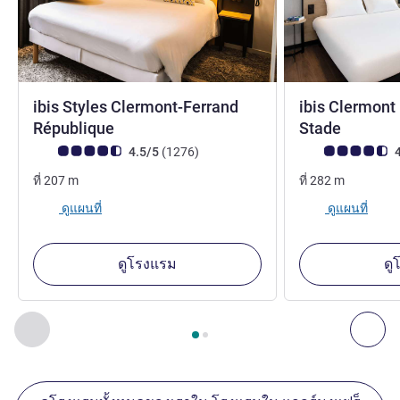
ibis Styles Clermont-Ferrand
ibis Clermont
3 ดาว
3 ดาว
République
Stade
คะแนนความคิดเห็นจากแขก (เรทติ้งบน ALL)
รีวิว รายการ
คะแนนความคิดเห็
4.5/5
(1276
)
4
ที่
207
m
ที่
282
m
ดูแผนที่
ดูแผนที่
ดูโรงแรม
ดู
หน้า
1
จาก
2
, สถานประกอบการอื่นของเราที่อยู่ใกล้เคียง 1 :, ส
ก่อนหน้า - สถานประกอบการอื่นของเราที่อยู่ใกล้เคียง
ถัด