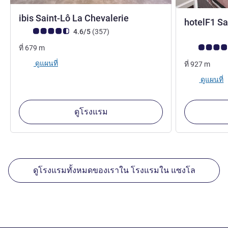
3 ดาว
ibis Saint-Lô La Chevalerie
hotelF1 Sa
คะแนนความคิดเห็นจากแขก (เรทติ้งบน ALL)
รีวิว รายการ
4.6/5
(357
)
คะแนนความคิด
ที่
679
m
ดูแผนที่
ที่
927
m
ดูแผนที่
ดูโรงแรม
ดูโรงแรมทั้งหมดของเราใน โรงแรมใน แซงโล