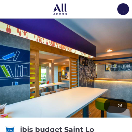
Load
26
2 ดาว
ibis budget Saint Lo