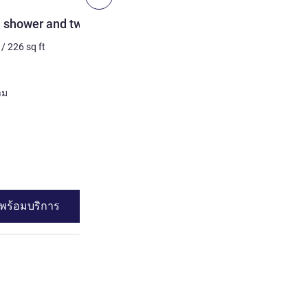
ห้องพัก
 shower and twin beds
Superior Room with 1 dou
courtyard side
/
226
sq ft
2 คน สูงสุด
21
m²
/
226
sq 
เครื่องนอน
1 x เตียงใหญ่
งสนาม
วิว:
ฝั่งสนาม
ดูรายละเอียด
พร้อมบริการ
ดูความพร้อมบร
2 : Classic Room with shower and twin beds