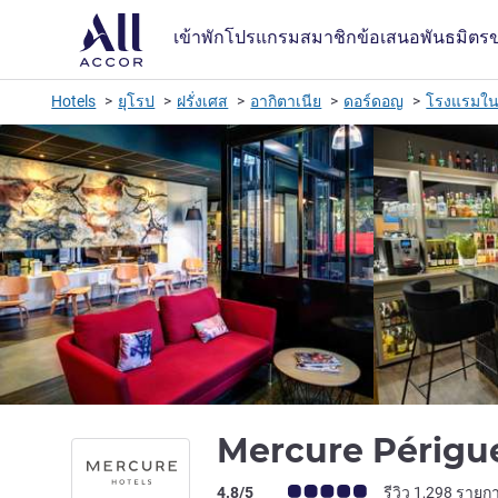
เข้าพัก
โปรแกรมสมาชิก
ข้อเสนอ
พันธมิตร
Hotels
ยุโรป
ฝรั่งเศส
อากิตาเนีย
ดอร์ดอญ
โรงแรมใน 
Mercure Périgu
คะแนนความคิดเห็นจากแขก (เรทติ้งบน A
4.8/5
รีวิว 1,298 รายก