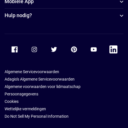
Mobiele App
Hulp nodig?
Accor Facebook
Accor Instagram
Accor Twitter
Accor Pinterest
Accor Youtube
Accor Li
Algemene Servicevoorwaarden
Adagio's Algemene Servicevoorwaarden
Algemene voorwaarden voor lidmaatschap
Persoonsgegevens
Cookies
Wettelijke vermeldingen
Do Not Sell My Personal Information