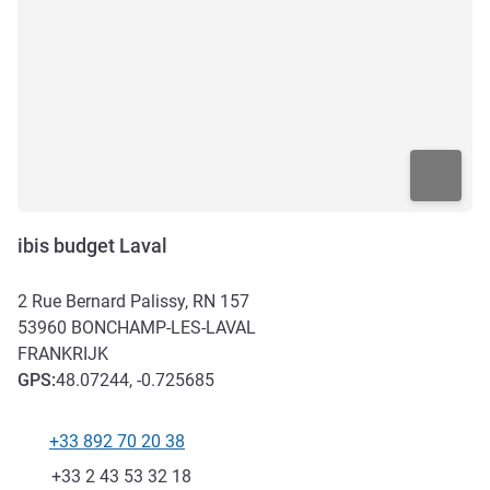
ibis budget Laval
2 Rue Bernard Palissy, RN 157
53960
BONCHAMP-LES-LAVAL
FRANKRIJK
GPS
:
48.07244, -0.725685
+33 892 70 20 38
Telefoon
Fax
+33 2 43 53 32 18