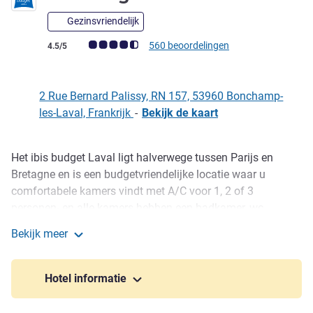
Gezinsvriendelijk
Avis-klantbeoordeling (ALL beoordeling)
560 beoordelingen
4.5/5
2 Rue Bernard Palissy, RN 157, 53960 Bonchamp-
les-Laval, Frankrijk
-
Bekijk de kaart
Het ibis budget Laval ligt halverwege tussen Parijs en
Omschrijving
Bretagne en is een budgetvriendelijke locatie waar u
comfortabele kamers vindt met A/C voor 1, 2 of 3
personen- en alle kamers hebben een badkamer, wc,
satelliet-tv en gratis WiFi. 's Ochtends kunt u genieten van
Bekijk meer
de voordelen van een fantastische prijs, gastronomisch
ibis budget Laval
ontbijt in de ontbijtruimte, op uw kamer of op ons nieuwe
terras. Er is ook een dinerservice beschikbaar. Gratis
Hotel informatie
privéparkeerplaats.