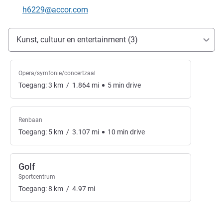
E-mailadres voor contact
h6229@accor.com
Toegang en transport
Kunst, cultuur en entertainment (3)
Opera/symfonie/concertzaal
Toegang:
3
km
/
1.864
mi
5
min
drive
Renbaan
Toegang:
5
km
/
3.107
mi
10
min
drive
Golf
Sportcentrum
Toegang:
8
km
/
4.97
mi