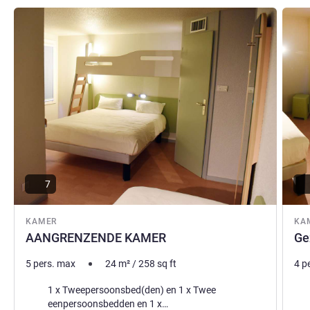
Meer informatie
Meer i
7
KAMER
KA
AANGRENZENDE KAMER
Ge
5 pers. max
24
m²
/
258
sq ft
4 p
Beddengoed
Bed
1 x Tweepersoonsbed(den) en 1 x Twee
eenpersoonsbedden en 1 x