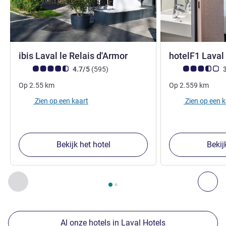
3 sterren
ibis Laval le Relais d'Armor
hotelF1 Laval
Avis-klantbeoordeling (ALL beoordeling)
beoordelingen
Avis-klantbeoorde
4.7/5
(595
)
3
Op
2.55
km
Op
2.559
km
Zien op een kaart
Zien op een 
Bekijk het hotel
Bekij
Pagina
1
van
2
, Onze andere etablissementen in de buurt 1 :,
Vorige - Onze andere etablissementen in de buurt
Vol
Al onze hotels in Laval Hotels