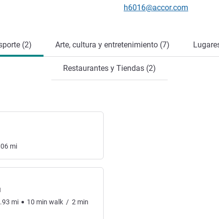
Correo electrónico de conta
h6016@accor.com
sporte (2)
Arte, cultura y entretenimiento (7)
Lugares
Restaurantes y Tiendas (2)
.06
mi
l
.93
mi
10
min
walk
/
2
min