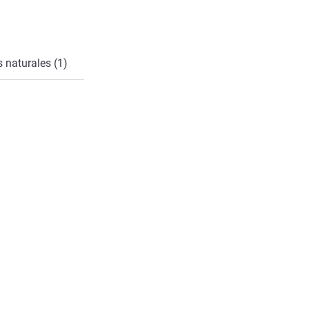
cto
 naturales (1)