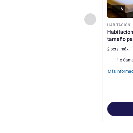
6
Anterior - Habitaci
HABITACIÓN
Habitación
tamaño par
2 pers. máx.
Ropa de cam
1 x Cama
Más informac
Página
1
de
2
, 