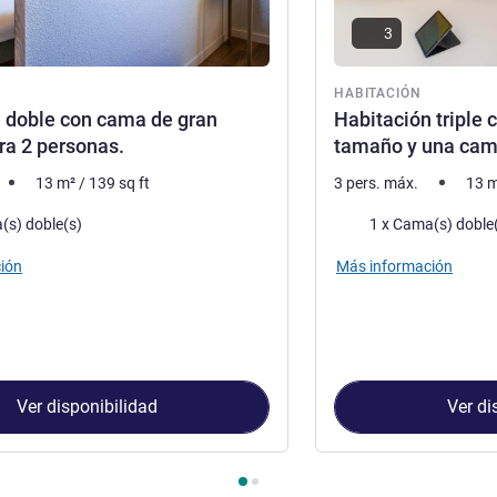
3
ón
HABITACIÓN
 doble con cama de gran
Habitación triple
a 2 personas.
tamaño y una cama
13
m²
/
139
sq ft
3 pers. máx.
13
m
a
Ropa de cama
(s) doble(s)
1 x Cama(s) doble
ión
Más información
Ver disponibilidad
Ver di
Habitación 1 : Habitación doble con cama de gran tamaño para 2 