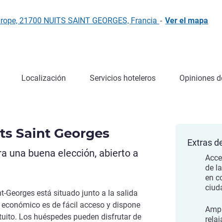
'Europe, 21700 NUITS SAINT GEORGES, Francia
-
Ver el mapa
Localización
Servicios hoteleros
Opiniones de
ts Saint Georges
Extras de
a una buena elección, abierto a
Acce
de l
en c
ciud
nt-Georges está situado junto a la salida
l económico es de fácil acceso y dispone
Ampl
tuito. Los huéspedes pueden disfrutar de
rela