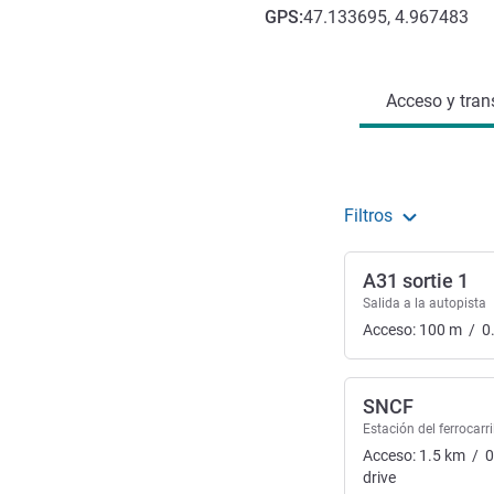
GPS
:
47.133695, 4.967483
Acceso y transporte
Acceso y tran
Filtros
A31 sortie 1
Salida a la autopista
Acceso:
100
m
/
0
SNCF
Estación del ferrocarri
Acceso:
1.5
km
/
0
drive