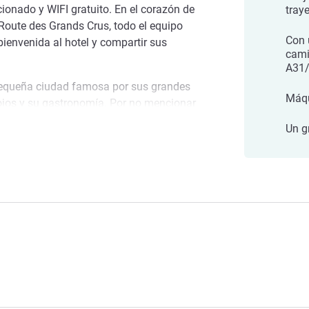
ionado y WIFI gratuito. En el corazón de
tray
 Route des Grands Crus, todo el equipo
Con 
bienvenida al hotel y compartir sus
cami
.
A31
pequeña ciudad famosa por sus grandes
Máqu
rojos y su gastronomía. Por no mencionar
s y los monumentos cistercienses que
Un g
eorges
a al hotel, en el corazón de la próspera
site el centro de la ciudad, el campanario,
 des Grands Crus y todo lo que nos
osa.