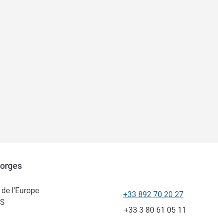
eorges
 de l'Europe
+33 892 70 20 27
Teléfono
ES
Fax
+33 3 80 61 05 11