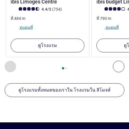
3 ดาว
ibis Limoges Centre
ibis budget 
คะแนนความคิดเห็นจากแขก (เรทติ้งบน ALL)
รีวิว รายการ
คะแนนความคิดเห็
4.4/5
(754
)
4
ที่
484
m
ที่
790
m
ดูแผนที่
ดูแผนที่
ดูโรงแรม
ดู
หน้า
1
จาก
2
, สถานประกอบการอื่นของเราที่อยู่ใกล้เคียง 1 :, ส
ก่อนหน้า - สถานประกอบการอื่นของเราที่อยู่ใกล้เคียง
ถัด
ดูโรงแรมทั้งหมดของเราใน โรงแรมใน ลิโมจส์