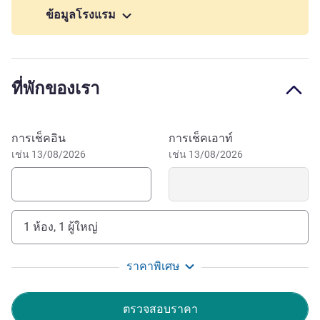
Visit Saint-Étienne Cathedral and the historic medieval
ข้อมูลโรงแรม
district of the Boucherie. The airport is a 20-minute drive
away, as are attractions like the WW2 memorial village of
Oradour-sur-Glane and the Collegiate Church of Saint-
Léonard-de-Noblat. Mercure Limoges Royal Limousin is
ที่พักของเรา
also conveniently situated for sports enthusiasts. Don't
miss our Olympic-size swimming pool, the famous CSP
basketball team and the 18-hole Saint-Lazare golf course.
จองโรงแรมนี้
การเช็คอิน
การเช็คเอาท์
During your business or leisure trip, take some time to
เช่น 13/08/2026
เช่น 13/08/2026
explore the Bénédictins Station, Adrien Dubouché National
Museum, the historic quarter, the Evêché gardens, the
Museum of Fine Art, the pedestrianised streets and the
Opera Theatre.
1 ห้อง, 1 ผู้ใหญ่
The whole team and I look forward to welcoming you to
ราคาพิเศษ
the Mercure Limoges Centre. Take advantage of your stay
to discover our city's rich cultural and historical heritage.
ตรวจสอบราคา
See you soon, Violaine Bosredon