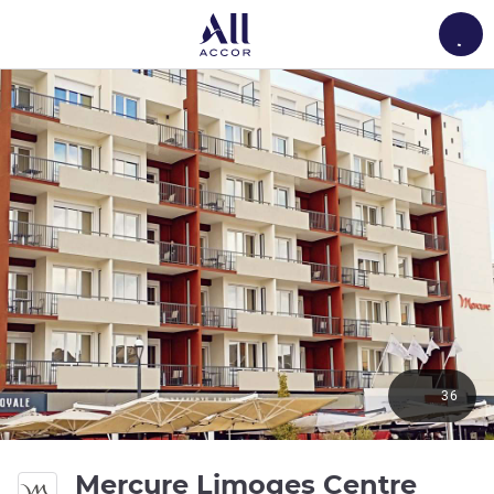
Load
36
4 ดาว
Mercure Limoges Centre