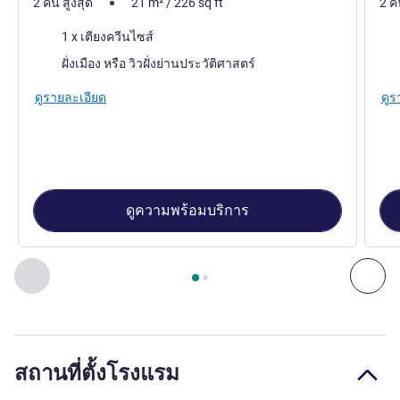
2 คน สูงสุด
21
m²
/
226
sq ft
2 ค
เครื่องนอน
เคร
1 x เตียงควีนไซส์
วิว:
วิว:
ฝั่งเมือง หรือ วิวฝั่งย่านประวัติศาสตร์
ดูรายละเอียด
ดูร
ดูความพร้อมบริการ
หน้า
1
จาก
2
, ห้องพัก 1 : Classic Room - 1 double bed , ห้องพั
ก่อนหน้า - ห้องพัก
ถัดไ
สถานที่ตั้งโรงแรม