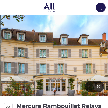
Load
50
Mercure Rambouillet Relays