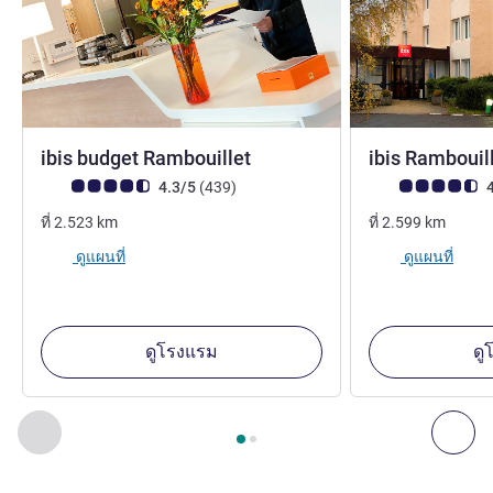
2 ดาว
ibis budget Rambouillet
ibis Rambouil
คะแนนความคิดเห็นจากแขก (เรทติ้งบน ALL)
รีวิว รายการ
คะแนนความคิดเห็
4.3/5
(439
)
4
ที่
2.523
km
ที่
2.599
km
ดูแผนที่
ดูแผนที่
ดูโรงแรม
ดู
หน้า
1
จาก
2
, สถานประกอบการอื่นของเราที่อยู่ใกล้เคียง 1 :, ส
ก่อนหน้า - สถานประกอบการอื่นของเราที่อยู่ใกล้เคียง
ถัด