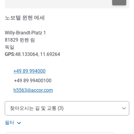
노보텔 뮌헨 메세
Willy-Brandt-Platz 1
81829
뮌헨 림
독일
GPS
:
48.133064, 11.69264
+49 89 994000
전화
팩스
+49 89 99400100
E-mail
h5563@accor.com
호텔 접근 및 교통
찾아오시는 길 및 교통 (3)
필터