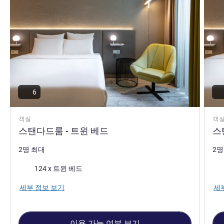
6
객실
객
스탠다드룸 - 트윈 베드
스
2명 최대
2명
침구
침
124 x 트윈 베드
세부 정보 보기
세
이용 가능 여부 보기