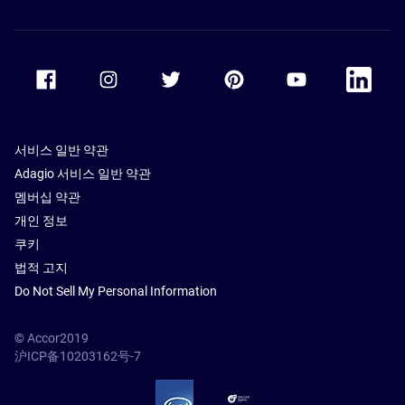
Accor Facebook
Accor Instagram
Accor Twitter
Accor Pinterest
Accor Youtube
Accor Li
서비스 일반 약관
Adagio 서비스 일반 약관
멤버십 약관
개인 정보
쿠키
법적 고지
Do Not Sell My Personal Information
© Accor2019
沪ICP备10203162号-7
SSL Secure – globalSign