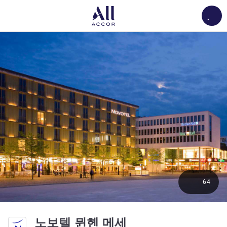
Load
64
4성
노보텔 뮌헨 메세