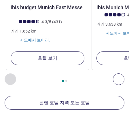
1성
ibis budget Munich East Messe
ibis Munich 
고객 평점 (ALL 평
4
고객 평점 (ALL 평가)
리뷰
4.3/5
(431
)
거리
3.638
km
거리
1.652
km
지도에서 보
지도에서 보아라.
호텔 보기
호
2
/
1
페이지
, 주변에 있는 다른 시설 1 :, 주변에 있는 다른 시설 2 
이전 - 주변에 있는 다른 시설
다음
뮌헨 호텔 지역 모든 호텔