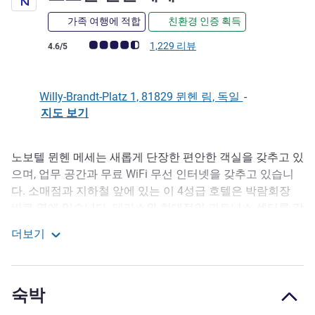
가족 여행에 적합
친환경 인증 획득
고객 평점 (ALL 평가)
1,229 리뷰
4.6/5
Willy-Brandt-Platz 1, 81829 뮌헨 림, 독일
-
지도 보기
노보텔 뮌헨 메세는 새롭게 단장한 편안한 객실을 갖추고 있
호텔설명
으며, 업무 공간과 무료 WiFi 무선 인터넷을 갖추고 있습니
다. 소매점과 지하철 앞에 있는 이 4성급 호텔은 박람회장
바로 옆에 있습니다. 테라스와 현대적인 피트니스 센터를 갖
춘 라운지 바에서 휴식을 취해보세요. 골프 코스와 조깅 트
더보기
레일이 근처에 있습니다. 노보텔의 숙련된 컨설턴트들이 제
노보텔 뮌헨 메세
공하는 업무 회의 기획 노하우를 활용하고 항상 최상의 편안
함을 누리십시오.
숙박
호텔에서 바로 지하철을 타고 뮌헨의 명소로 쉽게 이동할 수