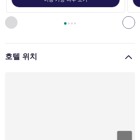
4
/
1
페이지
, 객실 1 : 스탠다드룸 - 트윈 베드 , 객실 2 : 스탠다
이전 - 객실
다음
호텔 위치