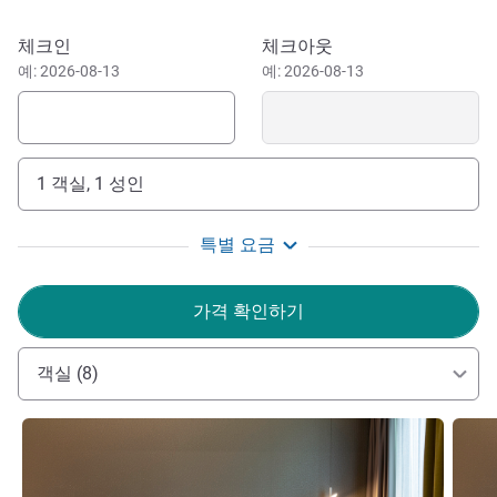
있습니다. 다른 손님들이 교통 체증에 갇혀 있을 때 고급 식
사와 함께 편안한 분위기에서 저녁 식사를 즐길 수 있습니
이 호텔 예약하기
체크인
체크아웃
다. 비즈니스 게스트 여러분께 이상적인 업무 환경을 제공하
예: 2026-08-13
예: 2026-08-13
며 채광이 풍부한 회의실이 마련되어 있습니다. 가족 단위
여행객 여러분께서는 노보텔 뮌헨 메세에서 지하철로 마리
엔 광장, 테레지엔비제, 독일 박물관을 오갈 수 있어 매우 편
리합니다.
1 객실, 1 성인
호텔에서 바로 지하철을 타고 뮌헨의 명소로 쉽게 이동할 수
있습니다. 산책을 즐기고 싶다면 호텔 뒤편에 있는 부가파크
특별 요금
에 조깅 코스와 수영 호수가 있어 전원적인 휴식을 취하기에
이상적입니다.
가격 확인하기
"노보텔 뮌헨 메쎄에 오신 것을 환영합니다! 무역 박람회
근처의 독특한 위치와 시내로의 빠른 접근성을 즐겨보세요.
객실 (8)
호텔에서 바로 지하철을 타고 뮌헨의 명소로 쉽게 이동할 수
있습니다. 곧 만나 뵙기를 기대합니다!"
세부 정보 보기
세부 
Michael MAJNIK 호텔 관리