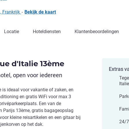
, Frankrijk
-
Bekijk de kaart
Locatie
Hoteldiensten
Klantenbeoordelingen
nue d'Italie 13ème
Extras v
tel, open voor iedereen
Tege
Itali
e is ideaal voor vakantie of zaken, en
Park
ditioning en gratis WiFi voor max 3
privéparkeerplaats. Een van de
Fami
in Parijs 13ème, gratis bagageopslag
oor kleine reisartikelen en een gitaar bij
24/7
ijenkorven op het dak.