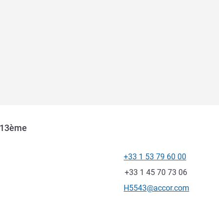
e 13ème
+33 1 53 79 60 00
Telefoon
Fax
+33 1 45 70 73 06
E-mailadres voor contact
H5543@accor.com