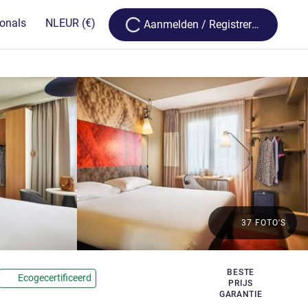
Loading...
ionals
NL
EUR
(€)
Aanmelden / Registreren
37 FOTO'S
BESTE
Ecogecertificeerd
PRIJS
GARANTIE