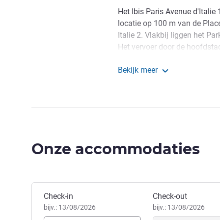
Het Ibis Paris Avenue d'Italie
locatie op 100 m van de Place
Italie 2. Vlakbij liggen het 
Het vervoer door de hoofdstad
de dichtbijgelegen metrolijnen
Bekijk meer
Orly via lijn 14, op 800 meter
ibis Parijs Avenue d'Ita
Vlak bij de Bibliothèque Nati
bibliotheek), museum 'Manufa
en het Charléty-stadion.
Het gehele team van het ibi
Onze accommodaties
welkom in hun hotel gelegen 
op Place d'Italie in het 13de di
Olivier DOURDAY, Hotel Ma
Boek dit hotel
Check-in
Check-out
bijv.: 13/08/2026
bijv.: 13/08/2026