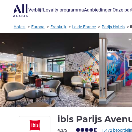
Verblijf
Loyalty programma
Aanbiedingen
Onze par
Hotels
Europa
Frankrijk
Ile-de-France
Parijs Hotels
i
ibis Parijs Aven
Avis-klantbeoordeling (ALL beoordeling
4.3/5
1.472 beoordeli