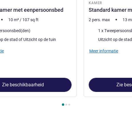
KAMER
kamer met eenpersoonsbed
Standard kamer m
10
m²
/
107
sq ft
2 pers. max
13
m
Beddengoed
ersoonsbed(den)
1 x Tweepersoons
Uitzicht:
Uitzicht op de stad of Uitzicht op de tuin
ie
Meer informatie
Zie beschikbaarheid
Zie bes
 Kamer 1 : Standard kamer met eenpersoonsbed , Kamer 2 : St