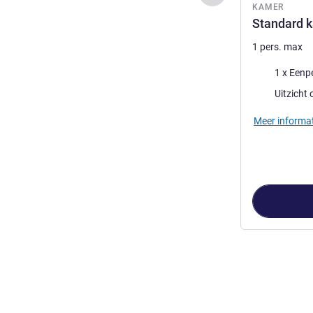
KAMER
Standard 
1 pers. max
Beddengoed
1 x Eenp
Uitzicht:
Meer informat
Pagina
1
van
3
,