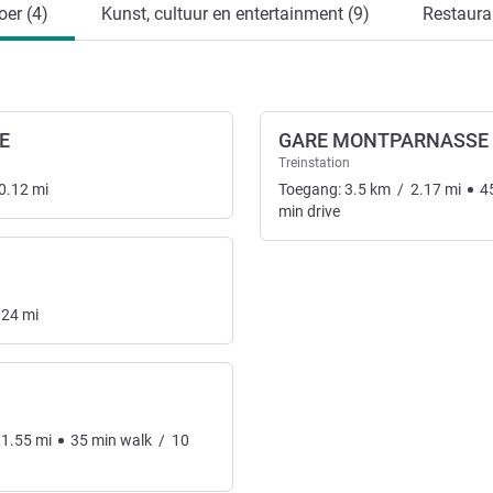
er (4)
Kunst, cultuur en entertainment (9)
Restaura
E
GARE MONTPARNASSE
Treinstation
0.12
mi
Toegang:
3.5
km
/
2.17
mi
4
min
drive
.24
mi
1.55
mi
35
min
walk
/
10