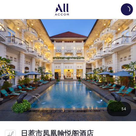
Load
54
5 星
日惹市凤凰翰悦阁酒店