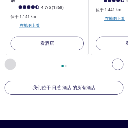
客户意见评级 (ALL
4
客户意见评级 (ALL 评级)
评论
4.7/5
(1368
)
位于
1.441
km
位于
1.141
km
在地图上看
在地图上看
看酒店
第
1
页，共
2
页
, 我们在附近的其他酒店 1 :, 我们在附近的其他酒
上一个 - 我们在附近的其他酒店
下
我们位于 日惹 酒店 的所有酒店