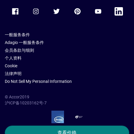
Accor Facebook
Accor Instagram
Accor Twitter
Accor Pinterest
Accor Youtube
Accor Li
一般服务条件
Adagio 一般服务条件
会员条款与细则
个人资料
Cookie
法律声明
Do Not Sell My Personal Information
© Accor2019
沪ICP备10203162号-7
SSL Secure – globalSign
查看价格