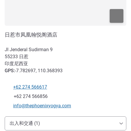
日惹市凤凰翰悦阁酒店
Jl Jenderal Sudirman 9
55233
日惹
印度尼西亚
GPS
:
-7.782697, 110.368393
+62 274 566617
电话
传真
+62 274 566856
联系电子邮件
info@thephoenixyogya.com
抵达和交通
出入和交通 (1)