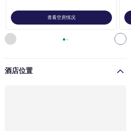
查看空房情况
第
1
页，共
2
页
, 客房 1 : 传统高级房，配备大床或 2 张单人
上一个 - 客房
下一
酒店位置