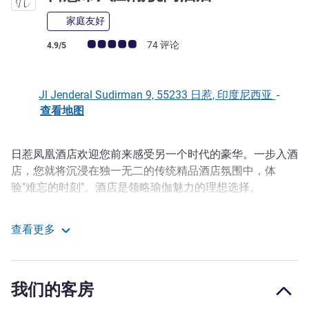
家庭友好
客户意见评级 (ALL 评级)
74 评论
4.9/5
Jl Jenderal Sudirman 9, 55233 日惹, 印度尼西亚
-
查看地图
日惹凤凰酒店欢迎您前来感受另一个时代的豪华。一步入酒
描述
店，您就将沉浸在独一无二的传统精品酒店氛围中，体
验"难忘的时刻"。酒店是领略瑜伽魅力的理想选择。
酒店地理位置优越，是在日惹旅游时探索独特和难忘体验的
查看更多
理想下榻之所。10 分钟即可到达苏丹皇宫，15 分钟可到达
日惹市凤凰翰悦阁酒店
塔曼纱丽水城堡并餐馆哥打格德的银器制造商。 从日惹凤
凰酒店步行 10 分钟或骑自行车即可抵达充满活力的马里奥
波罗购物街。自驾游 1 小时可前往婆罗浮屠塔欣赏美丽的
我们的客房
日落，30 分钟可感受巴兰班南神庙的魅力