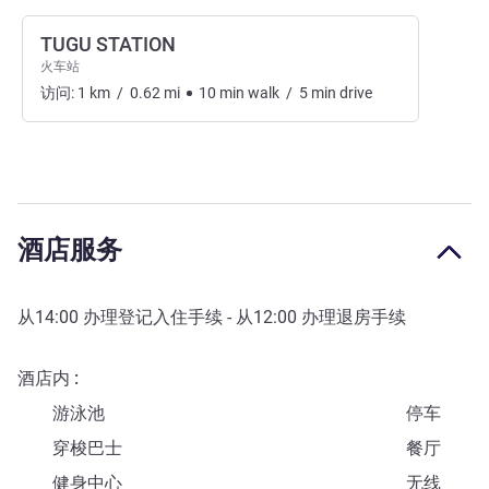
TUGU STATION
火车站
访问:
1
km
/
0.62
mi
10
min
walk
/
5
min
drive
酒店服务
从
14:00
办理登记入住手续 - 从
12:00
办理退房手续
酒店内
游泳池
停车
穿梭巴士
餐厅
健身中心
无线