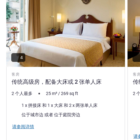
4
客房
客
传统高级房，配备大床或 2 张单人床
传
2 个人最多
25
m²
/
269
sq ft
2 
床上用品
床
1 x 拼接床 和 1 x 大床 和 2 x 两张单人床
景色:
景色
位于城市边 或者 位于庭院旁边
请参阅详情
请