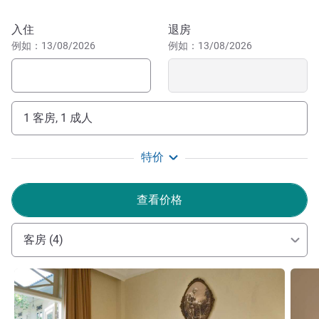
日惹是一个富有爪哇文明传统的特殊地区，拥有传奇的庙
预订此酒店
入住
退房
宇、迷人的蜡染、Jamu 花草饮料、爪哇身体护理以及哇扬
例如：13/08/2026
例如：13/08/2026
皮影戏。日惹还以其文化遗产优势而著称。
Welcome to the Phoenix Hotel Yogyakarta Handwritten
Collection, be immersed in a unique heritage boutique hotel
and experience unforgettable moments. Enjoy Soekarno
1 客房, 1 成人
Signature a historical stay experience, reminiscent of
Indonesia's first President.
特价
Pupung Sutisna 酒店管理
查看价格
客房 (4)
请参阅详情
请参