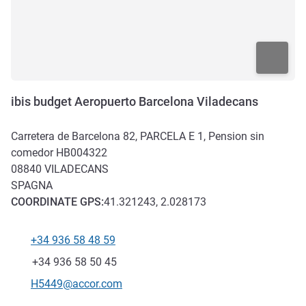
ibis budget Aeropuerto Barcelona Viladecans
Carretera de Barcelona 82, PARCELA E 1, Pension sin
comedor HB004322
08840
VILADECANS
SPAGNA
COORDINATE
GPS
:
41.321243, 2.028173
+34 936 58 48 59
Telefono
Fax
+34 936 58 50 45
E-mail di contatto
H5449@accor.com