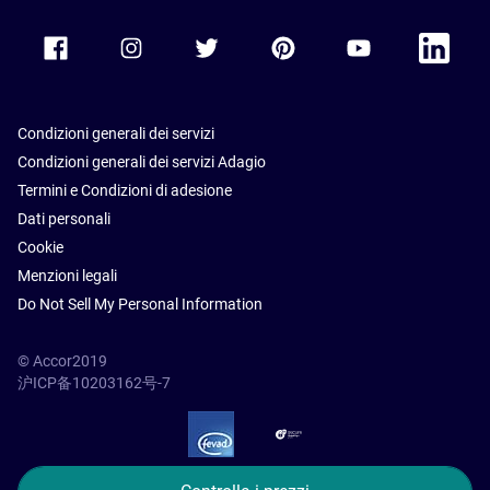
Accor Facebook
Accor Instagram
Accor Twitter
Accor Pinterest
Accor Youtube
Accor Li
Condizioni generali dei servizi
Condizioni generali dei servizi Adagio
Termini e Condizioni di adesione
Dati personali
Cookie
Menzioni legali
Do Not Sell My Personal Information
© Accor2019
沪ICP备10203162号-7
SSL Secure – globalSign