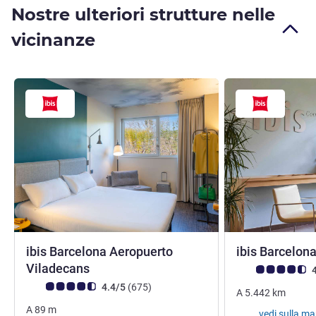
Nostre ulteriori strutture nelle
vicinanze
ibis Barcelona Aeropuerto
ibis Barcelon
1 stella
Viladecans
Giudizio clienti (
4
Giudizio clienti (Valutazione ALL)
recensioni
4.4/5
(675
)
A
5.442
km
A
89
m
vedi sulla m