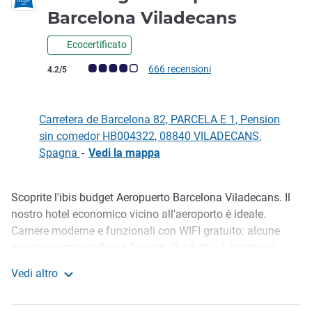
1 stella
Barcelona Viladecans
Ecocertificato
Giudizio clienti (Valutazione ALL)
666 recensioni
4.2/5
Carretera de Barcelona 82, PARCELA E 1, Pension
sin comedor HB004322, 08840 VILADECANS,
Spagna
-
Vedi la mappa
Scoprite l'ibis budget Aeropuerto Barcelona Viladecans. Il
Descrizione
nostro hotel economico vicino all'aeroporto è ideale.
Camere moderne e funzionali con WIFI gratuito: alcune
possono ospitare fino a 3 ospiti (2 adulti e 1 bambino).
Check-out posticipato. Il ristorante e il bar dell'hotel ibis
Vedi altro
sono aperti 24 ore su 24 e dalle 4:30 a mezzogiorno è
ibis budget Aeropuerto Barcelona Viladecans
servita una gustosa colazione a buffet. Parcheggio a